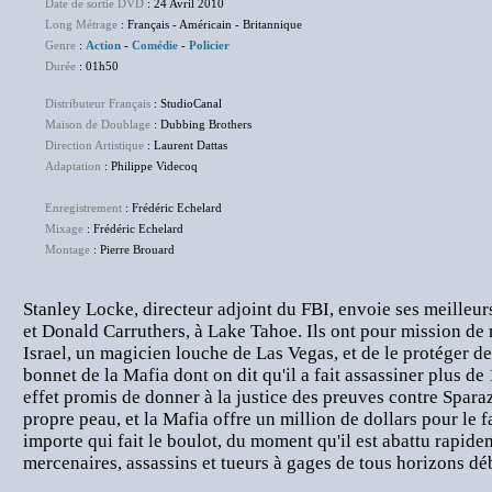
Date de sortie DVD
: 24 Avril 2010
Long Métrage
: Français - Américain - Britannique
Genre
:
Action
-
Comédie
-
Policier
Durée
: 01h50
Distributeur Français
: StudioCanal
Maison de Doublage
: Dubbing Brothers
Direction Artistique
: Laurent Dattas
Adaptation
: Philippe Videcoq
Enregistrement
: Frédéric Echelard
Mixage
: Frédéric Echelard
Montage
: Pierre Brouard
Stanley Locke, directeur adjoint du FBI, envoie ses meilleu
et Donald Carruthers, à Lake Tahoe. Ils ont pour mission d
Israel, un magicien louche de Las Vegas, et de le protéger d
bonnet de la Mafia dont on dit qu'il a fait assassiner plus d
effet promis de donner à la justice des preuves contre Spara
propre peau, et la Mafia offre un million de dollars pour le f
importe qui fait le boulot, du moment qu'il est abattu rapidem
mercenaires, assassins et tueurs à gages de tous horizons d