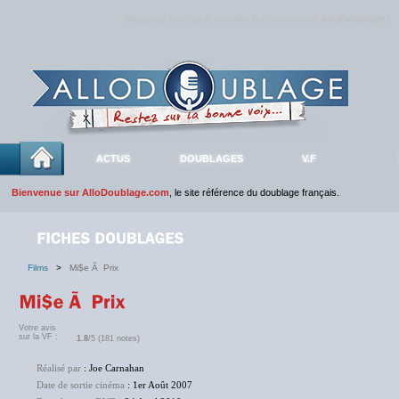
Rejoignez sans plus attendre la communauté
AlloDoublage
!
ACTUS
DOUBLAGES
V.F
Bienvenue sur AlloDoublage.com
, le site référence du doublage français.
Films
>
Mi$e Ã Prix
Votre avis
sur la VF :
1.8
/5 (181 notes)
Réalisé par
: Joe Carnahan
Date de sortie cinéma
: 1er Août 2007