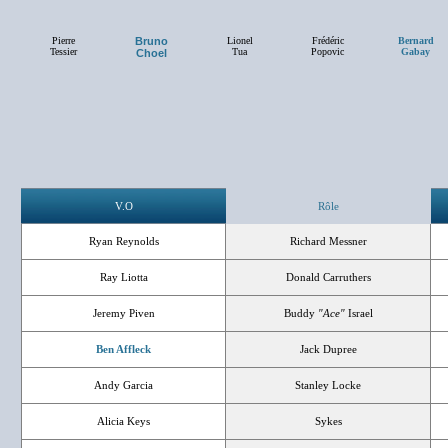
Pierre
Bruno
Lionel
Frédéric
Bernard
Tessier
Tua
Popovic
Gabay
Choel
V.O
Rôle
Ryan Reynolds
Richard Messner
Ray Liotta
Donald Carruthers
Jeremy Piven
Buddy
"Ace"
Israel
Ben Affleck
Jack Dupree
Andy Garcia
Stanley Locke
Alicia Keys
Sykes