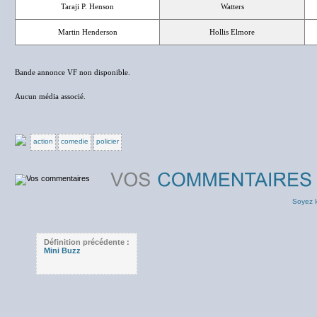
Taraji P. Henson
Watters
Martin Henderson
Hollis Elmore
Bande annonce VF non disponible.
Aucun média associé.
action
comedie
policier
Soyez l
Définition précédente :
Mini Buzz