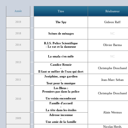
Titre
Réalisateur
Année
The Spy
Gideon Raff
2019
Scènes de ménages
NC
2018
R.I.S. Police Scientifique
Olivier Barma
2014
- Le rat et la danseuse
La smala s'en mêle
NC
2013
Candice Renoir
-
Christophe Douchand
Il faut se méfier de l'eau qui dort
Joséphine, ange gardien
-
Jean-Marc Seban
2011
Tout pour la musique
Les Bleus :
Premiers pas dans la police
Christophe Douchand
-
Un voisin encombrant
2010
Famille d'accueil
-
La tête dans les étoiles
Alain Wermus
Adresse inconnue
-
2009
Une amie de la famille
Nicolas Herdt,