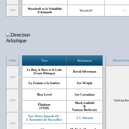
Woodruff et le Schnibble
Woodruff
NC
1994
d'Azimuth
Titre
Réalisateur
Année
Maison de do
Le Bon, le Bart et le Loki
David Silverman
(Court Métrage)
2021
La Femme à la fenêtre
Joe Wright
Boss Level
Joe Carnahan
2020
Dubbing Bro
Mark Linfield
Éléphant
&
(VOD)
Vanessa Berlowitz
Star Wars, Episode IX :
J.J. Abrams
L'Ascension de Skywalker
2019