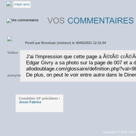
edgar givry
Posté par
Bondsan (visiteur) le 30/05/2021 12:11:04
J'ai l'impression que cette page a Ã©tÃ© crÃ©Ã
Edgar Givry a sa photo sur la page de 007 et a d
allodoublage.com/glossaire/definition.php?val=
De plus, on peut le voir entre autre dans le Dine
Comédien V.F précédent :
Josso Fabrice
Copyright © 2011-202