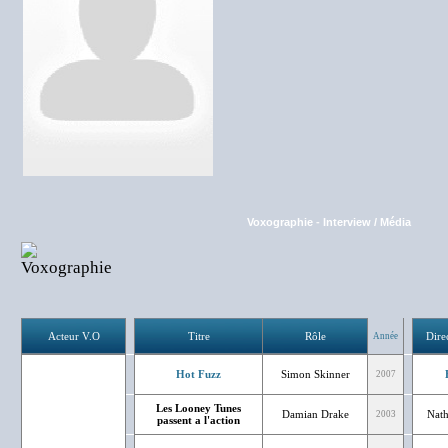
Voxographie
-
Interview / Média
Acteur V.O
Titre
Rôle
Dire
Année
Hot Fuzz
Simon Skinner
2007
Les Looney Tunes
Damian Drake
Nath
2003
passent a l'action