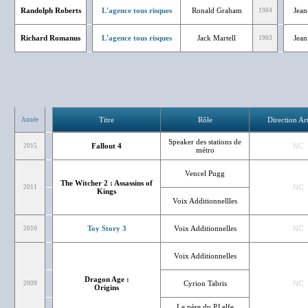
Randolph Roberts
L'agence tous risques
Ronald Graham
Jean
1984
Richard Romanus
L'agence tous risques
Jack Martell
Jean
1983
Titre
Rôle
Direction Art
Année
Speaker des stations de
Fallout 4
NC
2015
métro
Vencel Pugg
The Witcher 2 : Assassins of
NC
2011
Kings
Voix Additionnellles
Toy Story 3
Voix Additionnelles
NC
2010
Voix Additionnelles
Dragon Age :
Cyrion Tabris
NC
2009
Origins
Le père du PJ elfe