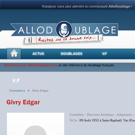
Rejoignez sans plus attendre la communauté
AlloDoublage
!
ACTUS
DOUBLAGES
V.F
Bienvenue sur AlloDoublage.com
, le site référence du doublage français.
Comediens
>
Givry Edgar
Comédien - Directeur Artistique - Adaptateur
: 
Né le
: 09 Août 1953 à Saint-Raphaël, Var (Fra