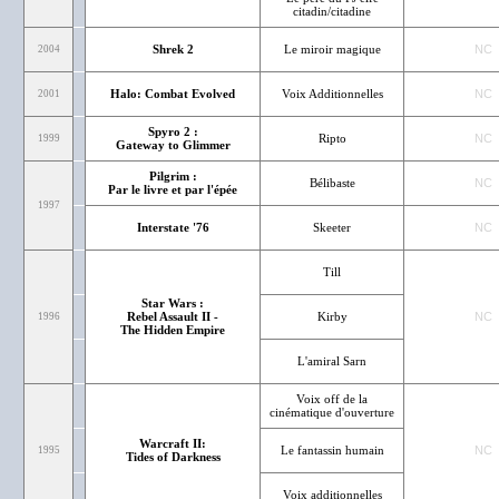
citadin/citadine
Shrek 2
Le miroir magique
NC
2004
Halo: Combat Evolved
Voix Additionnelles
NC
2001
Spyro 2 :
Ripto
NC
1999
Gateway to Glimmer
Pilgrim :
Bélibaste
NC
Par le livre et par l'épée
1997
Interstate '76
Skeeter
NC
Till
Star Wars :
Rebel Assault II -
Kirby
NC
1996
The Hidden Empire
L'amiral Sarn
Voix off de la
cinématique d'ouverture
Warcraft II:
Le fantassin humain
NC
1995
Tides of Darkness
Voix additionnelles