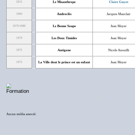
Le Misanthrope
Claire Guyot
2015
Androclès
Jacques Mauclair
1984
Le Bonne Soupe
Jean Meyer
1979/1980
Les Deux Timides
Jean Meyer
1979
Antigone
Nicole Anouilh
1975
La Ville dont le prince est un enfant
Jean Meyer
1975
NC
Aucun média associé.