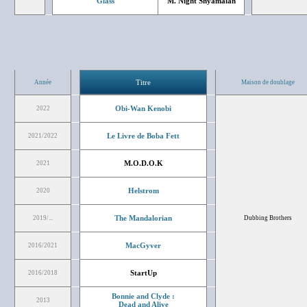
Glass
M. Night Shyamalan
Titre
Année
Maison de doublage
Obi-Wan Kenobi
2022
Le Livre de Boba Fett
2021/2022
M.O.D.O.K
2021
Helstrom
2020
The Mandalorian
2019/...
Dubbing Brothers
MacGyver
2016/2021
StartUp
2016/2018
Bonnie and Clyde :
2013
Dead and Alive