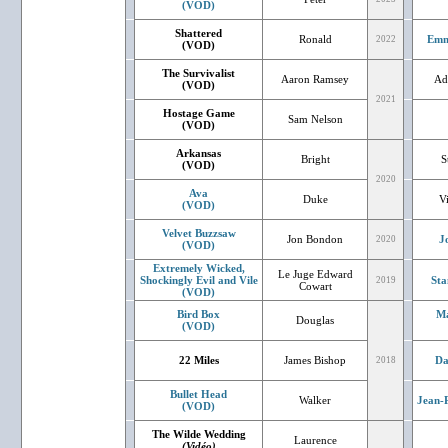
(VOD)
Shattered
Ronald
Emm
2022
(VOD)
The Survivalist
Aaron Ramsey
Ad
(VOD)
2021
Hostage Game
Sam Nelson
(VOD)
Arkansas
Bright
S
(VOD)
2020
Ava
Duke
V
(VOD)
Velvet Buzzsaw
Jon Bondon
J
2020
(VOD)
Extremely Wicked,
Le Juge Edward
Shockingly Evil and Vile
Sta
2019
Cowart
(VOD)
Bird Box
Ma
Douglas
(VOD)
22 Miles
James Bishop
Da
2018
Bullet Head
Walker
Jean-P
(VOD)
The Wilde Wedding
Laurence
(Vidéo)