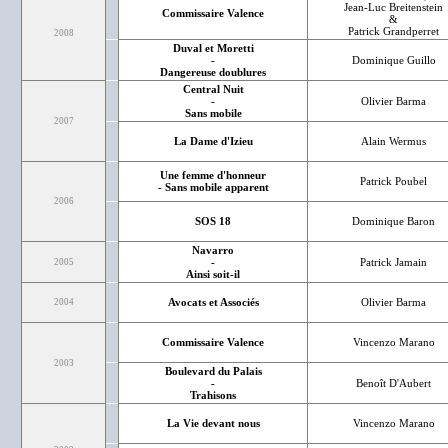
Jean-Luc Breitenstein
Commissaire Valence
&
Patrick Grandperret
2008
Duval et Moretti
-
Dominique Guillo
Dangereuse doublures
Central Nuit
-
Olivier Barma
Sans mobile
2007
La Dame d'Izieu
Alain Wermus
Une femme d'honneur
Patrick Poubel
- Sans mobile apparent
2006
SOS 18
Dominique Baron
Navarro
-
Patrick Jamain
2005
Ainsi soit-il
Avocats et Associés
Olivier Barma
2004
Commissaire Valence
Vincenzo Marano
2003
Boulevard du Palais
-
Benoît D'Aubert
Trahisons
La Vie devant nous
Vincenzo Marano