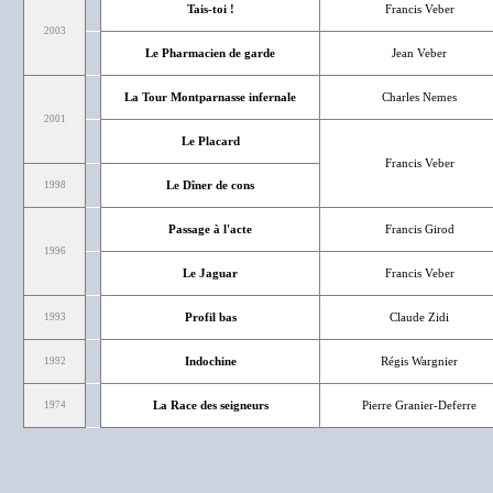
Tais-toi !
Francis Veber
2003
Le Pharmacien de garde
Jean Veber
La Tour Montparnasse infernale
Charles Nemes
2001
Le Placard
Francis Veber
Le Dîner de cons
1998
Passage à l'acte
Francis Girod
1996
Le Jaguar
Francis Veber
Profil bas
Claude Zidi
1993
Indochine
Régis Wargnier
1992
La Race des seigneurs
Pierre Granier-Deferre
1974