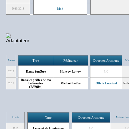
Mad
2010/2013
Titre
Réalisateur
Direction Artistique
Année
Mai
Danse funèbre
Harvey Lowry
NC
2016
Dans les griffes de ma
belle-mère
Michael Feifer
Olivia Luccioni
2013
Medi
(Téléfilm)
Titre
Direction Artistique
Année
Maison de 
Le mari de la ministre
NC
N
2013