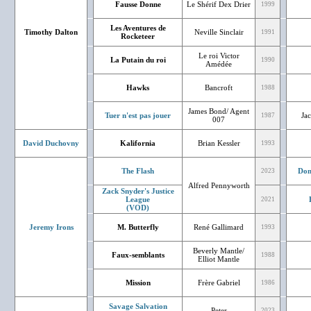
Fausse Donne
Le Shérif Dex Drier
1999
Les Aventures de
Timothy Dalton
Neville Sinclair
1991
Rocketeer
Le roi Victor
La Putain du roi
1990
Amédée
Hawks
Bancroft
1988
James Bond/ Agent
Tuer n'est pas jouer
Jac
1987
007
David Duchovny
Kalifornia
Brian Kessler
1993
The Flash
Don
2023
Alfred Pennyworth
Zack Snyder's Justice
League
2021
(VOD)
Jeremy Irons
M. Butterfly
René Gallimard
1993
Beverly Mantle/
Faux-semblants
1988
Elliot Mantle
Mission
Frère Gabriel
1986
Savage Salvation
Peter
2023