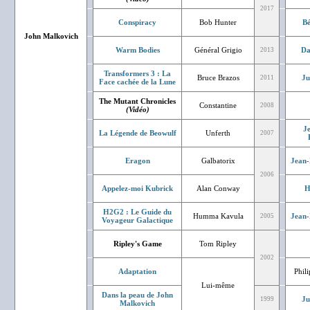
2017
Conspiracy
Bob Hunter
Bé
John Malkovich
Warm Bodies
Général Grigio
Da
2013
Transformers 3 : La
Bruce Brazos
Ju
2011
Face cachée de la Lune
The Mutant Chronicles
Constantine
2008
(Vidéo)
J
La Légende de Beowulf
Unferth
2007
Eragon
Galbatorix
Jean-
2006
Appelez-moi Kubrick
Alan Conway
H
H2G2 : Le Guide du
Humma Kavula
Jean-
2005
Voyageur Galactique
Ripley's Game
Tom Ripley
2002
Adaptation
Phil
Lui-même
Dans la peau de John
Ju
1999
Malkovich