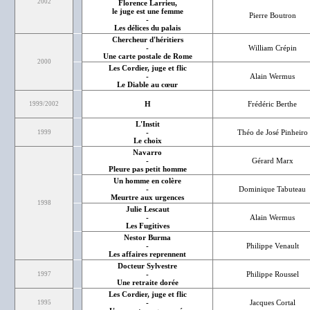
2002
Florence Larrieu,
le juge est une femme
Pierre Boutron
-
Les délices du palais
Chercheur d'héritiers
-
William Crépin
Une carte postale de Rome
2000
Les Cordier, juge et flic
-
Alain Wermus
Le Diable au cœur
H
Frédéric Berthe
1999/2002
L'Instit
-
Théo de José Pinheiro
1999
Le choix
Navarro
-
Gérard Marx
Pleure pas petit homme
Un homme en colère
-
Dominique Tabuteau
Meurtre aux urgences
1998
Julie Lescaut
-
Alain Wermus
Les Fugitives
Nestor Burma
-
Philippe Venault
Les affaires reprennent
Docteur Sylvestre
-
Philippe Roussel
1997
Une retraite dorée
Les Cordier, juge et flic
-
Jacques Cortal
1995