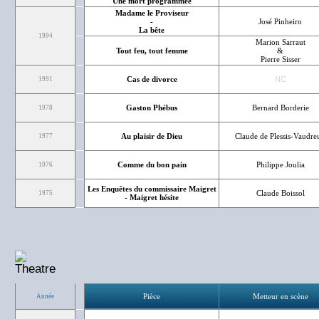
Une mort programmée
Madame le Proviseur
-
José Pinheiro
La bête
1994
Marion Sarraut
Tout feu, tout femme
&
Pierre Sisser
Cas de divorce
NC
1991
Gaston Phébus
Bernard Borderie
1978
Au plaisir de Dieu
Claude de Plessis-Vaudreu
1977
Comme du bon pain
Philippe Joulia
1976
Les Enquêtes du commissaire Maigret
Claude Boissol
1975
- Maigret hésite
Pièce
Metteur en scène
Année