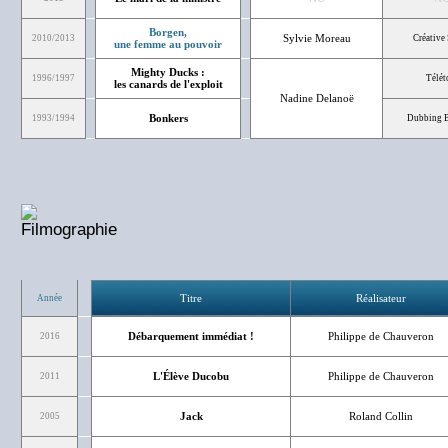
Borgen,
Sylvie Moreau
2010/2013
Créative
une femme au pouvoir
Mighty Ducks :
1996/1997
Télét
les canards de l'exploit
Nadine Delanoë
Bonkers
1993/1994
Dubbing B
Titre
Réalisateur
Année
Débarquement immédiat !
Philippe de Chauveron
2016
L'Élève Ducobu
Philippe de Chauveron
2011
Jack
Roland Collin
2005