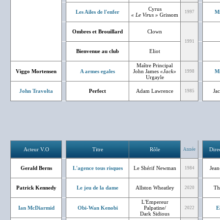
Cyrus
Les Ailes de l'enfer
Mi
1997
« Le Virus »
Grissom
Ombres et Brouillard
Clown
1991
Bienvenue au club
Eliot
Maître Principal
Viggo Mortensen
A armes egales
John James
«Jack»
Mi
1998
Urgayle
John Travolta
Perfect
Adam Lawrence
Jac
1985
Acteur V.O
Titre
Rôle
Dire
Année
Gerald Berns
L'agence tous risques
Le Shérif Newman
Jean
1984
Patrick Kennedy
Le jeu de la dame
Allston Wheatley
Th
2020
L'Empereur
Ian McDiarmid
Obi-Wan Kenobi
Palpatine/
E
2022
Dark Sidious