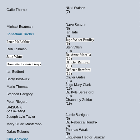
Nikki Staines
Callie Thorne
(7)
Dave Seaver
Michael Boatman
(8)
Ian Tate
Jonathan Tucker
(8)
Juge Walter Bradley
Peter McRobbie
(8)
Sten Villani
Rob Leibman
(10)
Dr. Anne Morella
Julie White
(10)
Officier Ramirez
Donnetta Lavinia Grays
(10)
Officier Bamford
Ian Bedford
(13)
Olivier Gates
Barry Bostwick
(13)
Juge Mary Clark
Marlo Thomas
(16)
Dr. Kyle Beresford
Stephen Gregory
(19)
Chauncey Zeirko
Peter Riegert
(19)
SAISON 6
(2004/2005)
Jamie Barrigan
Joseph Lyle Taylor
(5)
Dr. Rebecca Hendrix
Mary Stuart Masterson
(9)
Thomas Weak
Dallas Roberts
(9)
Enquêteur Hector Salazar
Kirk Acevedo