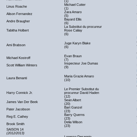
(1)
Michael Cutter
Linus Roache
(1)
Zara Amaro
Alison Fernandez
(5)
Bayard Ellis
Andre Braugher
(6)
La Substitut du procureur
Tabitha Holbert
Rose Caliay
(6)
Juge Karyn Blake
Ami Brabson
(6)
Evan Braun
Michael Kostroff
(7)
Inspecteur Joe Dumas
Scott William Winters
(9)
Maria Grazie Amaro
Laura Benanti
(10)
Le Premier Substitut du
Harry Connick Jr.
procureur David Haden
(12)
Sean Albert
James Van Der Beek
(20)
Bart Ganzel
Pater Jacobson
(23)
Barry Querns
Reg E. Cathey
(23)
Delia Wilson
Brook Smith
(23)
SAISON 14
(2012/2013)
Lorenzo Desappio