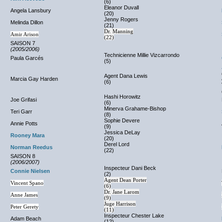
(6)
Eleanor Duvall
Angela Lansbury
(20)
Jenny Rogers
Melinda Dillon
(21)
Dr. Manning
Amir Arison
(22)
SAISON 7
(2005/2006)
Technicienne Millie Vizcarrondo
Paula Garcés
(5)
Agent Dana Lewis
Marcia Gay Harden
(6)
Hashi Horowitz
Joe Grifasi
(6)
Minerva Grahame-Bishop
Teri Garr
(8)
Sophie Devere
Annie Potts
(9)
Jessica DeLay
Rooney Mara
(20)
Derel Lord
Norman Reedus
(22)
SAISON 8
(2006/2007)
Inspecteur Dani Beck
Connie Nielsen
(2)
Agent Dean Porter
Vincent Spano
(6)
Dr. Jane Larom
Anne James
(9)
Juge Harrison
Peter Gerety
(11)
Inspecteur Chester Lake
Adam Beach
(12)