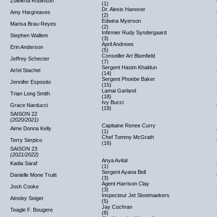
Zuleikha Robinson
(1)
Dr. Alexis Hanover
Amy Hargreaves
(2)
Edwina Myerson
Marisa Brau-Reyes
(2)
Infirmier Rudy Syndergaard
Stephen Wallem
(3)
April Andrews
Erin Anderson
(5)
Conseiller Art Blumfield
Jeffrey Schecter
(7)
Sergent Hasim Khaldun
Ari'el Stachel
(14)
Sergent Phoebe Baker
Jennifer Esposito
(15)
Lamai Garland
Trian Long Smith
(18)
Ivy Bucci
Grace Narducci
(19)
SAISON 22
(2020/2021)
Capitaine Renee Curry
Aime Donna Kelly
(1)
Chef Tommy McGrath
Terry Serpico
(16)
SAISON 23
(2021/2022)
Anya Avital
Kadia Saraf
(1)
Sergent Ayana Bell
Danielle Mone Truitt
(3)
Agent Harrison Clay
Josh Cooke
(3)
Inspecteur Jet Slootmaekers
Ainsley Seiger
(5)
Jay Cochran
Teagle F. Bougere
(8)