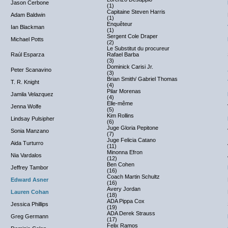
Jason Cerbone
(1)
Capitaine Steven Harris
Adam Baldwin
(1)
Enquêteur
Ian Blackman
(1)
Sergent Cole Draper
Michael Potts
(2)
Le Substitut du procureur
Raúl Esparza
Rafael Barba
(3)
Dominick Carisi Jr.
Peter Scanavino
(3)
Brian Smith/ Gabriel Thomas
T. R. Knight
(4)
Pilar Morenas
Jamila Velazquez
(4)
Elle-même
Jenna Wolfe
(5)
Kim Rollins
Lindsay Pulsipher
(6)
Juge Gloria Pepitone
Sonia Manzano
(7)
Juge Felicia Catano
Aida Turturro
(11)
Minonna Efron
Nia Vardalos
(12)
Ben Cohen
Jeffrey Tambor
(16)
Coach Martin Schultz
Edward Asner
(16)
Avery Jordan
Lauren Cohan
(18)
ADA Pippa Cox
Jessica Phillips
(19)
ADA Derek Strauss
Greg Germann
(17)
Felix Ramos