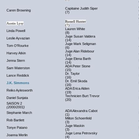
Capitaine Judith Siper
Caren Browning
(7)
Russell Hunter
Austin Lysy
(7)
Lauren White
Linda Powell
(8)
Juge Susan Valdera
Leslie Ayvazian
(14)
Juge Mark Seligman
Tom O'Rourke
(6)
Juge Alan Ridebour
Harvey Atkin
(14)
Juge Elena Barth
Jenna Stern
(14)
ADA Peter Stone
Sam Waterston
(15)
Dr. Taylor
Lance Reddick
(16)
Dr. Emil Skoda
J.K. Simmons
(16)
ADA Erica Alden
Reiko Aylesworth
(19)
Technicien Burt Trevor
Daniel Sunjata
(20)
SAISON 2
(2000/2001)
ADA Alexandra Cabot
Stephanie March
(1)
Milton Schoenfeld
Rob Bartlett
(3)
Juge Maskin
Tonye Patano
(3)
Juge Lena Petrovsky
Joanna Merlin
(4)