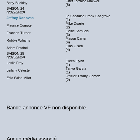
Chef Lorraine Maxwell
Betty Buckley
(8)
SAISON 24
(2022/2023)
Le Capitaine Frank Cosgrove
Jeffrey Donovan
(1)
Mike Duarte
Maurice Compte
(2)
Elaine Samuels
Frances Turner
(3)
Mason Carter
Robbie Williams
(4)
Elias Olsen
Adam Petchel
(4)
SAISON 25
(2023/2024)
Eileen Flynn
Leslie Fray
(1)
Tanya Garcia
Leilany Celeste
(1)
Officier Tiffany Gomez
Edie Salas Miller
(2)
Bande annonce VF non disponible.
Aucun média associé.