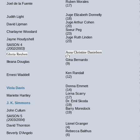
Ruben Morales
Joel de la Fuente
(17)
Juge Elizabeth Donnelly
Judith Light
(18)
Juge Arthur Cohen
David Lipman
(20)
Soeur Peg
Charlayne Woodard
(23)
Juge Ruth Linden
Jayne Houdyshell
(23)
SAISON 4
(2002/2003)
Ausa Christine Danielson
Gloria Reuben
(7)
Gina Bernardo
Illeana Douglas
(9)
Ken Randall
Ernest Waddell
(12)
Donna Emmett
Viola Davis
(14)
Lorna Scarry
Mariette Hartley
(17)
Dr. Emil Skoda
J. K. Simmons
(19)
Barry Moredock
John Cullum
(19)
SAISON 5
(2003/2004)
Lionel Granger
David Thornton
(4)
Rebecca Balthus
Beverly D'Angelo
(6)