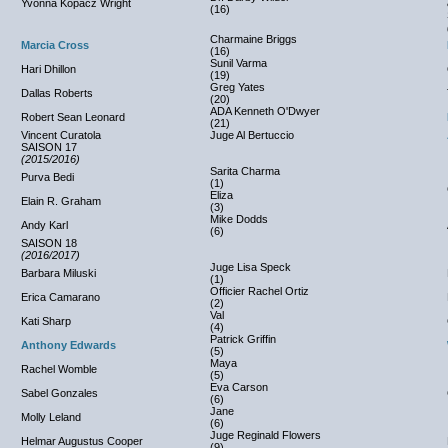
Yvonna Kopacz Wright
(16)
Charmaine Briggs
Marcia Cross
(16)
Sunil Varma
Hari Dhillon
(19)
Greg Yates
Dallas Roberts
(20)
ADA Kenneth O'Dwyer
Robert Sean Leonard
(21)
Vincent Curatola
Juge Al Bertuccio
SAISON 17
(2015/2016)
Sarita Charma
Purva Bedi
(1)
Eliza
Elain R. Graham
(3)
Mike Dodds
Andy Karl
(6)
SAISON 18
(2016/2017)
Juge Lisa Speck
Barbara Miluski
(1)
Officier Rachel Ortiz
Erica Camarano
(2)
Val
Kati Sharp
(4)
Patrick Griffin
Anthony Edwards
(5)
Maya
Rachel Womble
(5)
Eva Carson
Sabel Gonzales
(6)
Jane
Molly Leland
(6)
Juge Reginald Flowers
Helmar Augustus Cooper
(9)