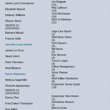
Uni Delgado
Jamie Lynn Concepcion
(13)
Rita Calhoun
Elizabeth Marvel
(14)
John Buchanan
Delaney Williams
(14)
ADA Jo Marlowe
Sharon Stone
(21)
SAISON 12
(2010/2011)
Juge Lisa Speck
Barbara Miluski
(1)
ADA Sherri West
Francie Swift
(2)
Vicki Sayers
Jennifer Love-Hewitt
(3)
Bill Harris
James Le Gros
(3)
Rex Benson
Skeet Ulrich
(3)
Trevor Logan
Peter Hermann
(3)
Clifton Montgomery
Neal Bledsoe
(3)
Victor Ramos
Kevin Alejandro
(6)
ADA Gillian Hardwicke
Melissa Sagemiller
(6)
Inspecteur Sunny Qadri
Shohreh Aghdashloo
(14)
SAISON 13
(2011/2012)
Inspecteur Nick Amaro
Danny Pino
(1)
ADA Arthur Branch
Fred Dalton Thomspon
(1)
Marvin Exley
Ron Rifkin