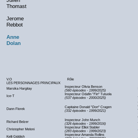
Julien
Thomast
Jerome
Rebbot
Anne
Dolan
V.O
Rôle
LES PERSONNAGES PRINCIPAUX
Inspecteur Olivia Benson
Marsika Hargitay
(560 épisodes - 1999/2025)
Inspecteur Odafin "
Fin
" Tutuola
Ice-T
(537 épisodes - 2000/2025)
Capitaine Donald "
Don
" Cragen
Dann Florek
(332 épisodes - 1999/2021)
Inspecteur John Munch
Richard Belzer
(326 épisodes - 1999/2016)
Inspecteur Elliot Stabler
Christopher Meloni
(283 épisodes - 1999/2023)
Inspecteur Amanda Rollins
Kelli Giddish