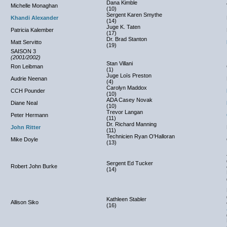
Dana Kimble
Michelle Monaghan
(10)
Sergent Karen Smythe
Khandi Alexander
(14)
Juge K. Taten
Patricia Kalember
(17)
Dr. Brad Stanton
Matt Servitto
(19)
SAISON 3
(2001/2002)
Stan Villani
Ron Leibman
(1)
Juge Loïs Preston
Audrie Neenan
(4)
Carolyn Maddox
CCH Pounder
(10)
ADA Casey Novak
Diane Neal
(10)
Trevor Langan
Peter Hermann
(11)
Dr. Richard Manning
John Ritter
(11)
Technicien Ryan O'Halloran
Mike Doyle
(13)
Sergent Ed Tucker
Robert John Burke
(14)
Kathleen Stabler
Allison Siko
(16)