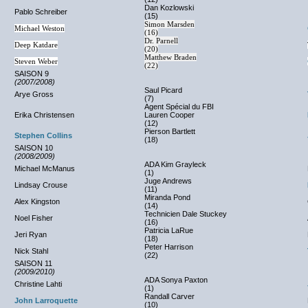
Dan Kozlowski
Pablo Schreiber
(15)
Simon Marsden
Michael Weston
(16)
Dr. Parnell
Deep Katdare
(20)
Matthew Braden
Steven Weber
(22)
SAISON 9
(2007/2008)
Saul Picard
Arye Gross
(7)
Agent Spécial du FBI
Erika Christensen
Lauren Cooper
(12)
Pierson Bartlett
Stephen Collins
(18)
SAISON 10
(2008/2009)
ADA Kim Grayleck
Michael McManus
(1)
Juge Andrews
Lindsay Crouse
(11)
Miranda Pond
Alex Kingston
(14)
Technicien Dale Stuckey
Noel Fisher
(16)
Patricia LaRue
Jeri Ryan
(18)
Peter Harrison
Nick Stahl
(22)
SAISON 11
(2009/2010)
ADA Sonya Paxton
Christine Lahti
(1)
Randall Carver
John Larroquette
(10)