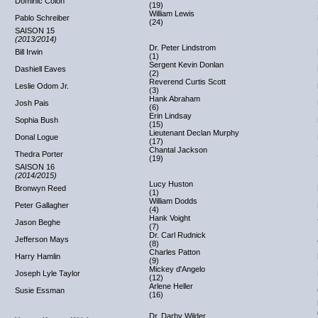
Dominic Colon
(19)
William Lewis
Pablo Schreiber
(24)
SAISON 15
(2013/2014)
Dr. Peter Lindstrom
Bill Irwin
(1)
Sergent Kevin Donlan
Dashiell Eaves
(2)
Reverend Curtis Scott
Leslie Odom Jr.
(3)
Hank Abraham
Josh Pais
(6)
Erin Lindsay
Sophia Bush
(15)
Lieutenant Declan Murphy
Donal Logue
(17)
Chantal Jackson
Thedra Porter
(19)
SAISON 16
(2014/2015)
Lucy Huston
Bronwyn Reed
(1)
William Dodds
Peter Gallagher
(4)
Hank Voight
Jason Beghe
(7)
Dr. Carl Rudnick
Jefferson Mays
(8)
Charles Patton
Harry Hamlin
(9)
Mickey d'Angelo
Joseph Lyle Taylor
(12)
Arlene Heller
Susie Essman
(16)
Dr. Darby Wilder