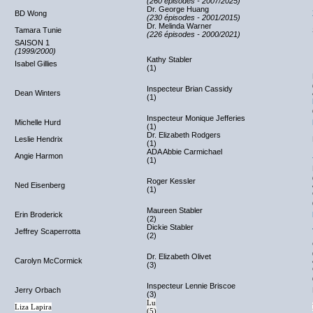
(260 épisodes - 2007/2025)
Dr. George Huang
BD Wong
(230 épisodes - 2001/2015)
Dr. Melinda Warner
Tamara Tunie
(226 épisodes - 2000/2021)
SAISON 1
(1999/2000)
Kathy Stabler
Isabel Gillies
(1)
Inspecteur Brian Cassidy
Dean Winters
(1)
Inspecteur Monique Jefferies
Michelle Hurd
(1)
Dr. Elizabeth Rodgers
Leslie Hendrix
(1)
ADA Abbie Carmichael
Angie Harmon
(1)
Roger Kessler
Ned Eisenberg
(1)
Maureen Stabler
Erin Broderick
(2)
Dickie Stabler
Jeffrey Scaperrotta
(2)
Dr. Elizabeth Olivet
Carolyn McCormick
(3)
Inspecteur Lennie Briscoe
Jerry Orbach
(3)
Lu
Liza Lapira
(5)