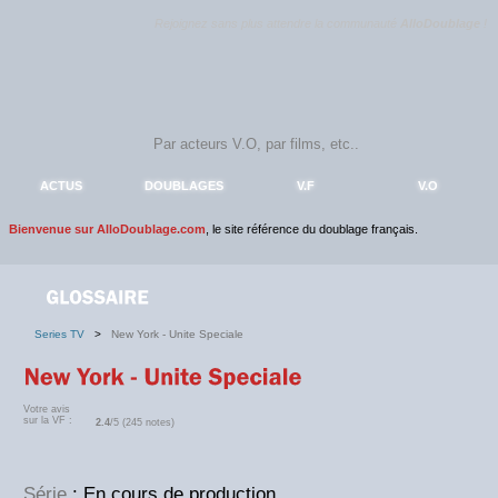
Rejoignez sans plus attendre la communauté
AlloDoublage
!
ACTUS
DOUBLAGES
V.F
V.O
Bienvenue sur AlloDoublage.com
, le site référence du doublage français.
Series TV
>
New York - Unite Speciale
Votre avis
sur la VF :
2.4
/5 (245 notes)
Série
: En cours de production