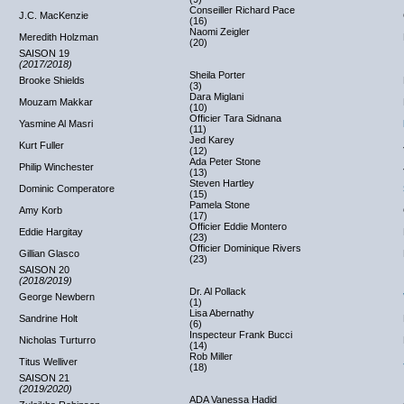
Conseiller Richard Pace
J.C. MacKenzie
(16)
Naomi Zeigler
Meredith Holzman
(20)
SAISON 19
(2017/2018)
Sheila Porter
Brooke Shields
(3)
Dara Miglani
Mouzam Makkar
(10)
Officier Tara Sidnana
Yasmine Al Masri
(11)
Jed Karey
Kurt Fuller
(12)
Ada Peter Stone
Philip Winchester
(13)
Steven Hartley
Dominic Comperatore
(15)
Pamela Stone
Amy Korb
(17)
Officier Eddie Montero
Eddie Hargitay
(23)
Officier Dominique Rivers
Gillian Glasco
(23)
SAISON 20
(2018/2019)
Dr. Al Pollack
George Newbern
(1)
Lisa Abernathy
Sandrine Holt
(6)
Inspecteur Frank Bucci
Nicholas Turturro
(14)
Rob Miller
Titus Welliver
(18)
SAISON 21
(2019/2020)
ADA Vanessa Hadid