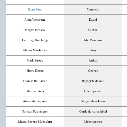
Sean Penn
Marciello
Alun Armstrong
David
Douglas Henshall
Michael
Geoffrey Hutchings
Mr. Morrison
Margo Martindale
Betsy
Mark Strong
Arthur
Harry Ditson
George
Thomas Bo Larsen
Bagagiste de nuit
Martha Siima
Fille Ugandan
Alexander Sapone
Garçon dans la rue
Norman Fearrington
Garde du corps hôtel
Meaza Beyene Muhaxhiri
Réceptionniste