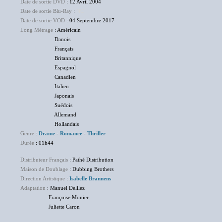
Date de sortie DVD
: 12 Avril 2004
Date de sortie Blu-Ray
:
NC
Date de sortie VOD
: 04 Septembre 2017
Long Métrage
: Américain
Danois
Français
Britannique
Espagnol
Canadien
Italien
Japonais
Suédois
Allemand
Hollandais
Genre
:
Drame
-
Romance
-
Thriller
Durée
: 01h44
Distributeur Français
: Pathé Distribution
Maison de Doublage
: Dubbing Brothers
Direction Artistique
:
Isabelle Brannens
Adaptation
: Manuel Delilez
Françoise Monier
Juliette Caron