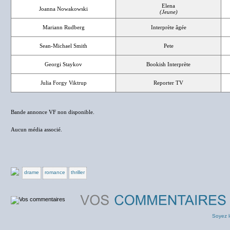
Elena
Joanna Nowakowski
(Jeune)
Mariann Rudberg
Interprète âgée
Sean-Michael Smith
Pete
Georgi Staykov
Bookish Interprète
Julia Forgy Viktrup
Reporter TV
Bande annonce VF non disponible.
Aucun média associé.
drame
romance
thriller
Soyez l