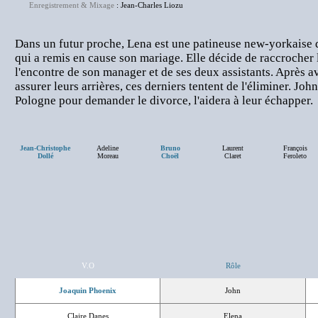
Enregistrement & Mixage
: Jean-Charles Liozu
Dans un futur proche, Lena est une patineuse new-yorkaise d
qui a remis en cause son mariage. Elle décide de raccrocher le
l'encontre de son manager et de ses deux assistants. Après a
assurer leurs arrières, ces derniers tentent de l'éliminer. Jo
Pologne pour demander le divorce, l'aidera à leur échapper.
Jean-Christophe
Adeline
Bruno
Laurent
François
Dollé
Moreau
Choël
Claret
Feroleto
V.O
Rôle
Joaquin Phoenix
John
Claire Danes
Elena