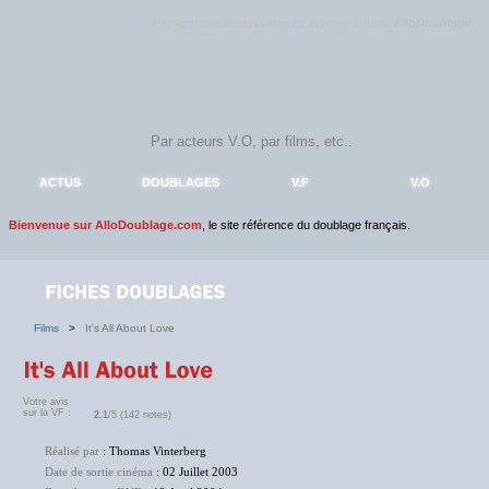
Rejoignez sans plus attendre la communauté
AlloDoublage
!
ACTUS
DOUBLAGES
V.F
V.O
Bienvenue sur AlloDoublage.com
, le site référence du doublage français.
Films
>
It's All About Love
Votre avis
sur la VF :
2.1
/5 (142 notes)
Réalisé par
: Thomas Vinterberg
Date de sortie cinéma
: 02 Juillet 2003