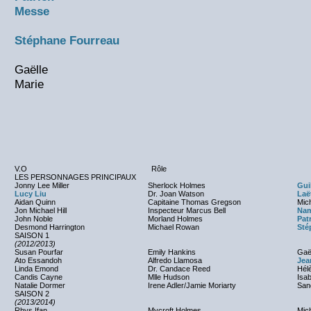
Messe
Stéphane Fourreau
Gaëlle
Marie
V.O
Rôle
LES PERSONNAGES PRINCIPAUX
Jonny Lee Miller
Sherlock Holmes
Gui
Lucy Liu
Dr. Joan Watson
Laë
Aidan Quinn
Capitaine Thomas Gregson
Mic
Jon Michael Hill
Inspecteur Marcus Bell
Nam
John Noble
Morland Holmes
Pat
Desmond Harrington
Michael Rowan
Sté
SAISON 1
(2012/2013)
Susan Pourfar
Emily Hankins
Gaë
Ato Essandoh
Alfredo Llamosa
Jea
Linda Emond
Dr. Candace Reed
Hél
Candis Cayne
Mlle Hudson
Isab
Natalie Dormer
Irene Adler/Jamie Moriarty
Sand
SAISON 2
(2013/2014)
Rhys Ifan
Mycroft Holmes
Mic