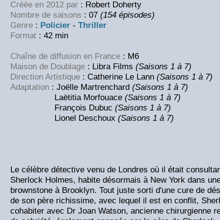
Créée en 2012 par
: Robert Doherty
Nombre de saisons
: 07
(154 épisodes)
Genre
:
Policier
-
Thriller
Format
: 42 min
Chaîne de diffusion en France
: M6
Maison de Doublage
: Libra Films
(Saisons 1 à 7)
Direction Artistique
: Catherine Le Lann
(Saisons 1 à 7)
Adaptation
: Joëlle Martrenchard
(Saisons 1 à 7)
Laëtitia Morfouace
(Saisons 1 à 7)
François Dubuc
(Saisons 1 à 7)
Lionel Deschoux
(Saisons 1 à 7)
Le célèbre détective venu de Londres où il était consulta
Sherlock Holmes, habite désormais à New York dans une
brownstone à Brooklyn. Tout juste sorti d'une cure de dé
de son père richissime, avec lequel il est en conflit, Sher
cohabiter avec Dr Joan Watson, ancienne chirurgienne 