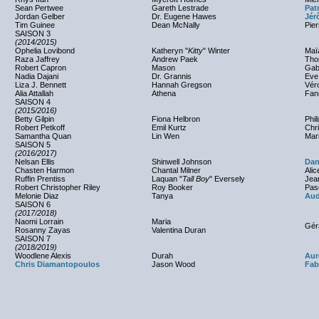
Sean Pertwee
Gareth Lestrade
Pat
Jordan Gelber
Dr. Eugene Hawes
Jér
Tim Guinee
Dean McNally
Pier
SAISON 3
(2014/2015)
Ophelia Lovibond
Katheryn "
Kitty
" Winter
Maï
Raza Jaffrey
Andrew Paek
Tho
Robert Capron
Mason
Gab
Nadia Dajani
Dr. Grannis
Eve
Liza J. Bennett
Hannah Gregson
Véro
Alia Attallah
Athena
Fan
SAISON 4
(2015/2016)
Betty Gilpin
Fiona Helbron
Phi
Robert Petkoff
Emil Kurtz
Chr
Samantha Quan
Lin Wen
Mar
SAISON 5
(2016/2017)
Nelsan Ellis
Shinwell Johnson
Dan
Chasten Harmon
Chantal Milner
Ali
Ruffin Prentiss
Laquan "
Tall Boy
" Eversely
Jea
Robert Christopher Riley
Roy Booker
Pas
Melonie Diaz
Tanya
Aud
SAISON 6
(2017/2018)
Naomi Lorrain
Maria
Gér
Rosanny Zayas
Valentina Duran
SAISON 7
(2018/2019)
Woodlene Alexis
Durah
Aur
Chris Diamantopoulos
Jason Wood
Fab