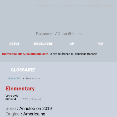
Rejoignez sans plus attendre la communauté
AlloDoublage
!
ACTUS
DOUBLAGES
V.F
V.O
Bienvenue sur AlloDoublage.com
, le site référence du doublage français.
Series TV
>
Elementary
Votre avis
sur la VF :
2.2
/5 (162 notes)
Série
: Annulée en 2019
Origine
: Américaine