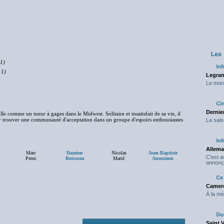
 1)
 1)
Legran
Le mond
Dernier
le comme un tueur à gages dans le Midwest. Solitaire et insatisfait de sa vie, il
ar trouver une communauté d'acceptation dans un groupe d'espoirs enthousiastes
La sais
Allema
Marc
Damien
Nicolas
Jean-Baptiste
C'est 
Perez
Boisseau
Marié
Anoumon
annonç
Camero
À la mé
Saint 