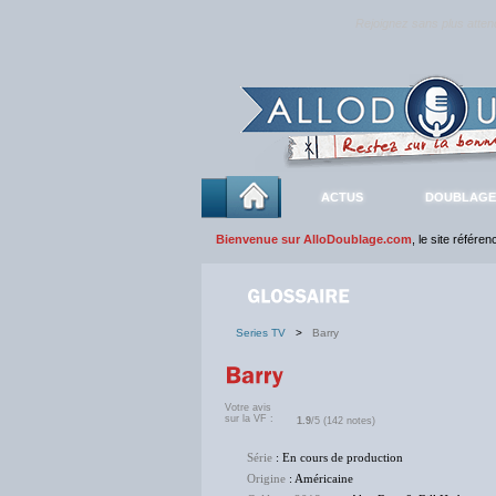
Rejoignez sans plus atte
ACTUS
DOUBLAGE
Bienvenue sur AlloDoublage.com
, le site référe
Series TV
>
Barry
Votre avis
sur la VF :
1.9
/5 (142 notes)
Série
: En cours de production
Origine
: Américaine