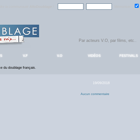
ndre la communauté
AlloDoublage
!
Mémoriser :
S
V.F
V.O
VIDÉOS
FESTIVALS
nce du doublage français.
19/09/2018
Aucun commentaire