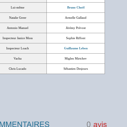
Lui-même
Bruno Choël
Natalie Greer
Armelle Gallaud
Antonio Manuel
Jérémy Prévost
Inspecteur Janice Moss
Sophie Riffont
Inspecteur Loach
Guillaume Lebon
Vacha
Miglen Mirtchev
Chris Lucado
Sébastien Desjours