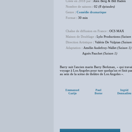
Créée en 2018 par
: Alex Berg & Bill Haden
Nombre de saisons
: 02
(8 épisodes)
Genre
:
Comédie dramatique
Format
: 30 min
Chaîne de diffusion en France
: OCS MAX
Maison de Doublage
: Lylo Productions
(Saison
Direction Artistique
: Valérie De Vulpian
(Saison
Adaptation
: Amélie Audefroy-Wallet
(Saison 1)
Agnès Pauchet
(Saison 1)
Barry suit l'ancien marin Barry Berkman, « qui travail
voyage à Los Angeles pour tuer quelqu'un et finit p
au sein de la scène de théâtre de Los Angeles ».
Emmanuel
Paul
Ingrid
Garijo
Borne
Donnadieu