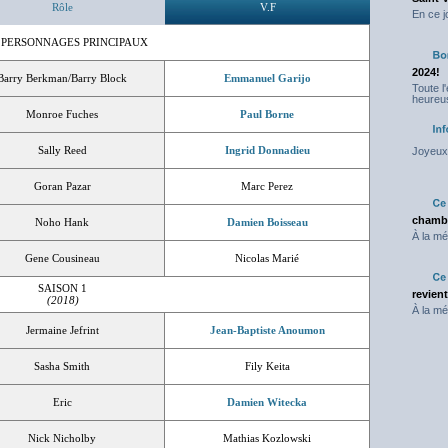
Rôle
V.F
En ce j
 PERSONNAGES PRINCIPAUX
2024!
Barry Berkman/Barry Block
Emmanuel Garijo
Toute l
heureus
Monroe Fuches
Paul Borne
Sally Reed
Ingrid Donnadieu
Joyeux 
Goran Pazar
Marc Perez
chambr
Noho Hank
Damien Boisseau
À la mé
Gene Cousineau
Nicolas Marié
SAISON 1
revien
(2018)
À la mé
Jermaine Jefrint
Jean-Baptiste Anoumon
Sasha Smith
Fily Keita
Eric
Damien Witecka
Nick Nicholby
Mathias Kozlowski