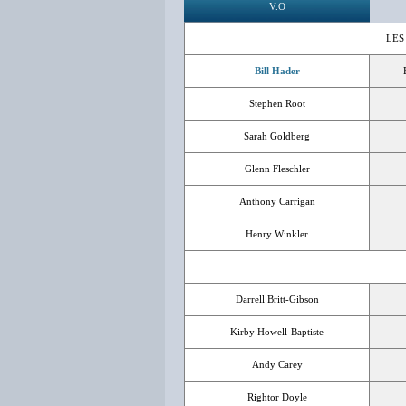
V.O
LES
Bill Hader
Stephen Root
Sarah Goldberg
Glenn Fleschler
Anthony Carrigan
Henry Winkler
Darrell Britt-Gibson
Kirby Howell-Baptiste
Andy Carey
Rightor Doyle