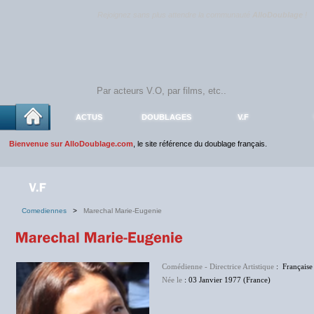
Rejoignez sans plus attendre la communauté
AlloDoublage
!
ACTUS
DOUBLAGES
V.F
Bienvenue sur AlloDoublage.com
, le site référence du doublage français.
Comediennes
>
Marechal Marie-Eugenie
Comédienne - Directrice Artistique
: Française
Née le
: 03 Janvier 1977 (France)