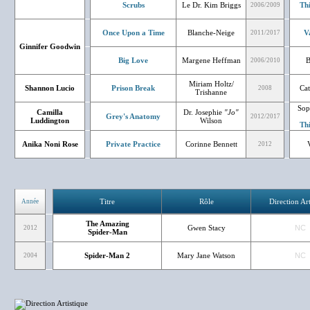
Scrubs
Le Dr. Kim Briggs
Th
2006/2009
Once Upon a Time
Blanche-Neige
V
2011/2017
Ginnifer Goodwin
Big Love
Margene Heffman
B
2006/2010
Miriam Holtz/
Shannon Lucio
Prison Break
Cat
2008
Trishanne
Sop
Camilla
Dr. Josephie
"Jo"
Grey's Anatomy
2012/2017
Luddington
Wilson
Th
Anika Noni Rose
Private Practice
Corinne Bennett
2012
Titre
Rôle
Direction Art
Année
The Amazing
Gwen Stacy
NC
2012
Spider-Man
Spider-Man 2
Mary Jane Watson
NC
2004