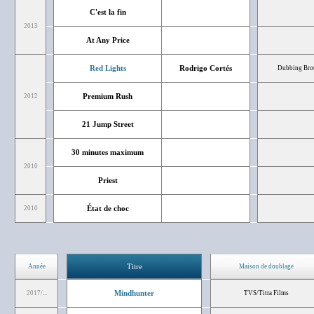
C'est la fin
2013
At Any Price
Red Lights
Rodrigo Cortés
Dubbing Bro
Premium Rush
2012
21 Jump Street
30 minutes maximum
2010
Priest
État de choc
2010
Titre
Année
Maison de doublage
Mindhunter
2017/...
TVS/Titra Films