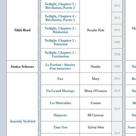
Twilight, Chapitre 5 :
2012
Révélation, Partie 2
Twilight, Chapitre 4 :
2011
Révélation, Partie 1
Twilight, Chapitre 3 :
Ma
Nikki Reed
Rosalie Hale
2010
Hésitation
Twilight, Chapitre 2 :
2009
Tentation
Twilight, Chapitre 1 :
2008
Fascination
Le Parfum : histoire
Jessica Schwarz
Natalie
Da
2006
d'un meurtrier
Pan
Mary
Ba
2015
Un Grand Mariage
Missy O'Connor
Da
2013
Les Misérables
Cosette
Bé
2012
Disparue
Jill Conway
Da
Amanda Seyfried
Time Out
Sylvia Weis
Jean-
2011