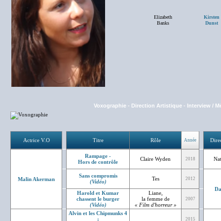
Elizabeth
Kirsten
Banks
Dunst
Voxographie
-
Direction Artistique
-
Interview / M
Actrice V.O
Titre
Rôle
Dire
Année
Rampage -
Claire Wyden
Nat
2018
Hors de contrôle
Sans compromis
Tes
Malin Akerman
2012
(Vidéo)
Da
Harold et Kumar
Liane,
chassent le burger
la femme de
2007
(Vidéo)
« Film d'horreur »
Alvin et les Chipmunks 4
:
2015