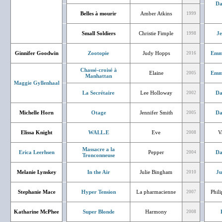
Da
Belles à mourir
Amber Atkins
1999
Small Soldiers
Christie Fimple
J
1998
Ginnifer Goodwin
Zootopie
Judy Hopps
Emm
2016
Chassé-croisé à
Elaine
Emm
2005
Manhattan
Maggie Gyllenhaal
La Secrétaire
Lee Holloway
Da
2002
Michelle Horn
Otage
Jennifer Smith
Da
2005
Elissa Knight
WALL.E
Eve
V
2008
Massacre a la
Erica Leerhsen
Pepper
Da
2004
Tronconneuse
Melanie Lynskey
In the Air
Julie Bingham
Ju
2010
Stephanie Mace
Hyper Tension
La pharmacienne
Phil
2007
Katharine McPhee
Super Blonde
Harmony
2008