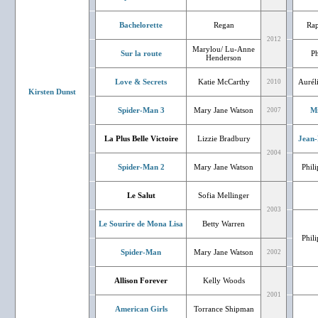
Bachelorette
Regan
Rap
2012
Marylou/ Lu-Anne
Sur la route
Ph
Henderson
Love & Secrets
Katie McCarthy
Aurél
2010
Kirsten Dunst
Spider-Man 3
Mary Jane Watson
Mi
2007
La Plus Belle Victoire
Lizzie Bradbury
Jean-
2004
Spider-Man 2
Mary Jane Watson
Phil
Le Salut
Sofia Mellinger
2003
Le Sourire de Mona Lisa
Betty Warren
Phil
Spider-Man
Mary Jane Watson
2002
Allison Forever
Kelly Woods
2001
American Girls
Torrance Shipman