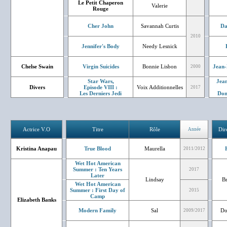
Le Petit Chaperon
Valerie
Rouge
Cher John
Savannah Curtis
Da
2010
Jennifer's Body
Needy Lesnick
Chelse Swain
Virgin Suicides
Bonnie Lisbon
Jean-
2000
Star Wars,
Jean
Divers
Episode VIII :
Voix Additionnelles
2017
Les Derniers Jedi
Don
Actrice V.O
Titre
Rôle
Dir
Année
Kristina Anapau
True Blood
Maurella
2011/2012
Wet Hot American
Summer : Ten Years
2017
Later
Lindsay
B
Wet Hot American
Summer : First Day of
2015
Camp
Elizabeth Banks
Modern Family
Sal
Do
2009/2017