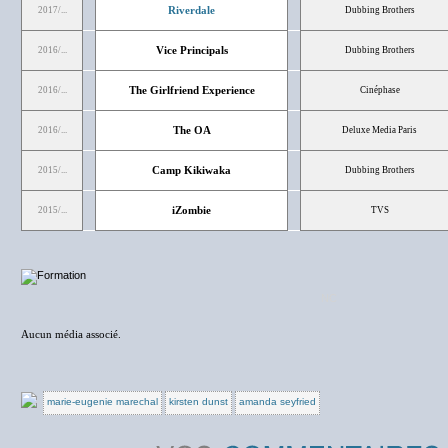
Riverdale
2017/...
Dubbing Brothers
Vice Principals
2016/...
Dubbing Brothers
The Girlfriend Experience
2016/...
Cinéphase
The OA
2016/...
Deluxe Media Paris
Camp Kikiwaka
2015/...
Dubbing Brothers
iZombie
2015/...
TVS
NC
Aucun média associé.
marie-eugenie marechal
kirsten dunst
amanda seyfried