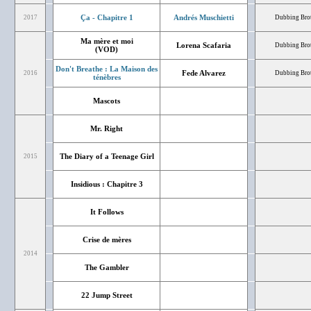
Ça - Chapitre 1
Andrés Muschietti
2017
Dubbing Bro
Ma mère et moi
Lorena Scafaria
Dubbing Bro
(VOD)
Don't Breathe : La Maison des
Fede Alvarez
2016
Dubbing Bro
ténèbres
Mascots
Mr. Right
The Diary of a Teenage Girl
2015
Insidious : Chapitre 3
It Follows
Crise de mères
2014
The Gambler
22 Jump Street