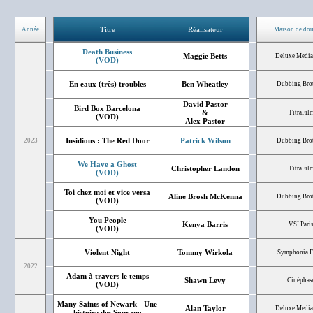
Titre
Réalisateur
Année
Maison de do
Death Business
Maggie Betts
Deluxe Media 
(VOD)
En eaux (très) troubles
Ben Wheatley
Dubbing Bro
David Pastor
Bird Box Barcelona
&
TitraFil
(VOD)
Alex Pastor
Insidious : The Red Door
Patrick Wilson
2023
Dubbing Bro
We Have a Ghost
Christopher Landon
TitraFil
(VOD)
Toi chez moi et vice versa
Aline Brosh McKenna
Dubbing Bro
(VOD)
You People
Kenya Barris
VSI Pari
(VOD)
Violent Night
Tommy Wirkola
Symphonia F
2022
Adam à travers le temps
Shawn Levy
Cinéphas
(VOD)
Many Saints of Newark - Une
Alan Taylor
Deluxe Media 
histoire des Soprano