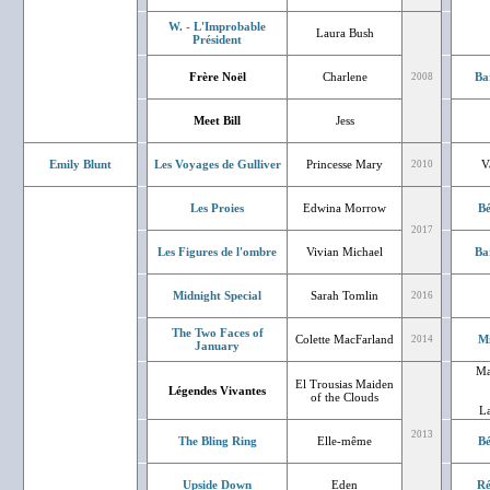
W. - L'Improbable
Laura Bush
Président
Frère Noël
Charlene
Ba
2008
Meet Bill
Jess
Emily Blunt
Les Voyages de Gulliver
Princesse Mary
V
2010
Les Proies
Edwina Morrow
Bé
2017
Les Figures de l'ombre
Vivian Michael
Ba
Midnight Special
Sarah Tomlin
2016
The Two Faces of
Colette MacFarland
Mi
2014
January
Ma
El Trousias Maiden
Légendes Vivantes
of the Clouds
La
2013
The Bling Ring
Elle-même
Bé
Upside Down
Eden
Ré