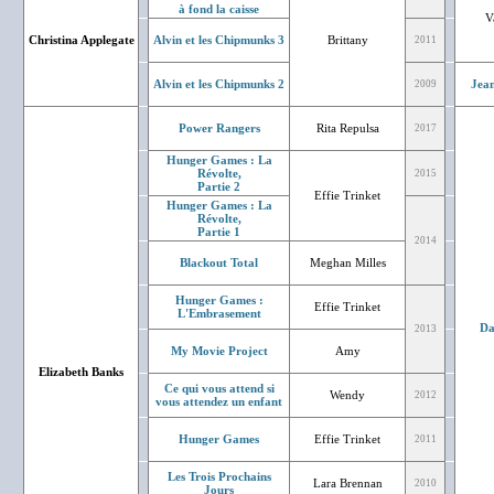
à fond la caisse
V
Christina Applegate
Alvin et les Chipmunks 3
Brittany
2011
Alvin et les Chipmunks 2
Jean
2009
Power Rangers
Rita Repulsa
2017
Hunger Games : La
Révolte,
2015
Partie 2
Effie Trinket
Hunger Games : La
Révolte,
Partie 1
2014
Blackout Total
Meghan Milles
Hunger Games :
Effie Trinket
L'Embrasement
Da
2013
My Movie Project
Amy
Elizabeth Banks
Ce qui vous attend si
Wendy
2012
vous attendez un enfant
Hunger Games
Effie Trinket
2011
Les Trois Prochains
Lara Brennan
2010
Jours