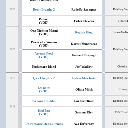
Don't Breathe 2
Rodolfo Sayagues
2021
Dubbing Bro
Palmer
Fisher Stevens
TitraFil
(VOD)
One Night in Miami
Regina King
Deluxe Media 
(VOD)
Pieces of a Woman
Kornel Mundruczo
(VOD)
2020
Dubbing Bro
Artemis Fowl
Kenneth Branagh
(VOD)
Nightmare Island
Jeff Wadlow
Cinéphas
Ça - Chapitre 2
Andrés Muschietti
2019
Dubbing Bro
Les potes
Olivia Milch
Hiventy
(VOD)
En eaux troubles
Jon Turteltaub
Dubbing Bro
2018
Bird Box
Susanne Bier
TVS/ Titra
(VOD)
Un raccourci dans le temps
Ava DuVernay
Dubbing Bro