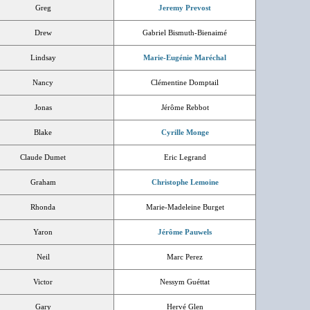
Greg
Jeremy Prevost
Drew
Gabriel Bismuth-Bienaimé
Lindsay
Marie-Eugénie Maréchal
Nancy
Clémentine Domptail
Jonas
Jérôme Rebbot
Blake
Cyrille Monge
Claude Dumet
Eric Legrand
Graham
Christophe Lemoine
Rhonda
Marie-Madeleine Burget
Yaron
Jérôme Pauwels
Neil
Marc Perez
Victor
Nessym Guéttat
Gary
Hervé Glen