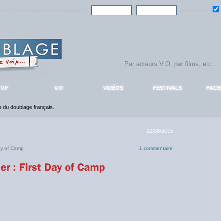
ndre la communauté
AlloDoublage
!
Mémoriser :
V.F
V.O
VIDÉOS
FESTIVALS
FAC
ce du doublage français.
22/08/2015
ay of Camp
1 commentaire