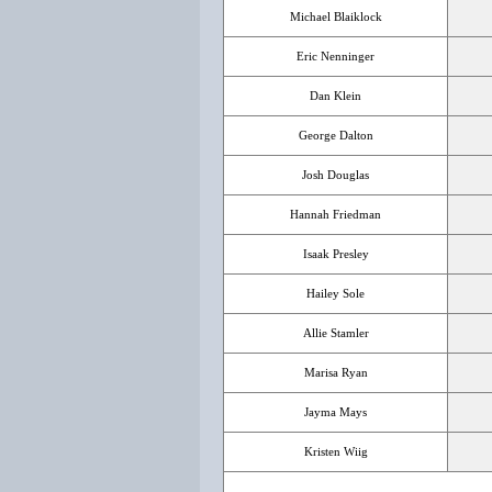
Michael Blaiklock
Eric Nenninger
Dan Klein
George Dalton
Josh Douglas
Hannah Friedman
Isaak Presley
Hailey Sole
Allie Stamler
Marisa Ryan
Jayma Mays
Kristen Wiig