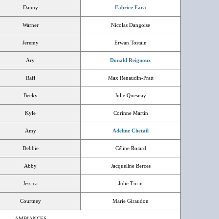
Danny
Fabrice Fara
Warner
Nicolas Dangoise
Jeremy
Erwan Tostain
Ary
Donald Reignoux
Rafi
Max Renaudin-Pratt
Becky
Julie Quesnay
Kyle
Corinne Martin
Amy
Adeline Chetail
Debbie
Céline Rotard
Abby
Jacqueline Berces
Jessica
Julie Turin
Courtney
Marie Giraudon
AMBIANCES