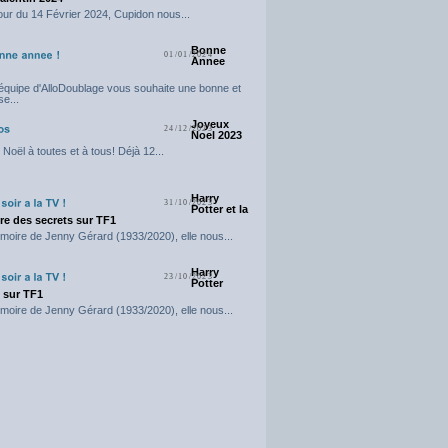
our du 14 Février 2024, Cupidon nous...
Bonne
01/01/2024
Annee
'équipe d'AlloDoublage vous souhaite une bonne et
e...
Joyeux
24/12/2023
Noel 2023
Noël à toutes et à tous! Déjà 12...
Harry
31/10/2023
Potter et la
e des secrets sur TF1
moire de Jenny Gérard (1933/2020), elle nous...
Harry
23/10/2023
Potter
t sur TF1
moire de Jenny Gérard (1933/2020), elle nous...