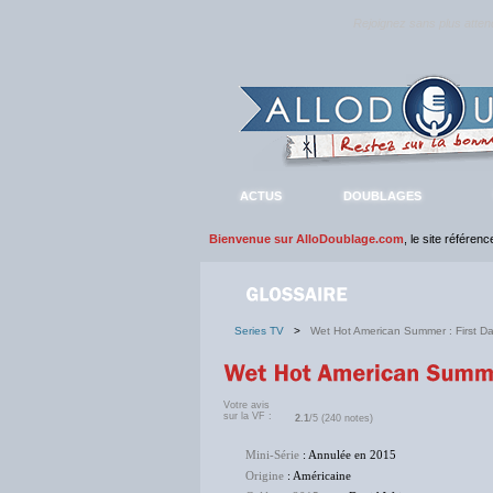
Rejoignez sans plus atte
ACTUS
DOUBLAGES
Bienvenue sur AlloDoublage.com
, le site référen
Series TV
>
Wet Hot American Summer : First D
Votre avis
sur la VF :
2.1
/5 (240 notes)
Mini-Série
: Annulée en 2015
Origine
: Américaine