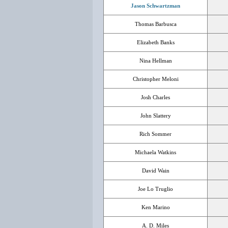
Jason Schwartzman
Thomas Barbusca
Elizabeth Banks
Nina Hellman
Christopher Meloni
Josh Charles
John Slattery
Rich Sommer
Michaela Watkins
David Wain
Joe Lo Truglio
Ken Marino
A. D. Miles