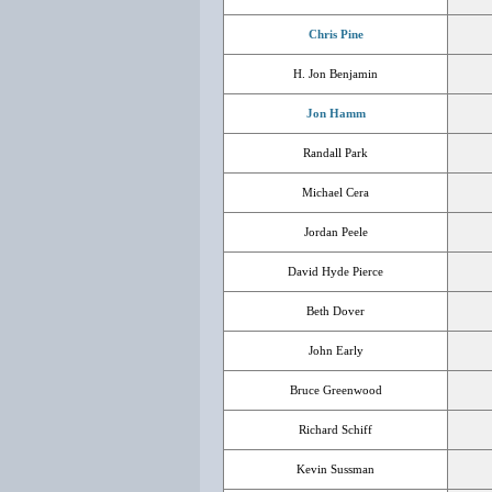
Chris Pine
H. Jon Benjamin
Jon Hamm
Randall Park
Michael Cera
Jordan Peele
David Hyde Pierce
Beth Dover
John Early
Bruce Greenwood
Richard Schiff
Kevin Sussman