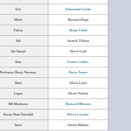
Eric
Emmanuel Garijo
Mitch
Bertrand Dingé
Falcon
Bruno Choël
Jeff
Anatole Thibaut
Jim Stansel
Hervé Grull
Alan
Frantz Confiac
Professeur Henry Newman
Pierre Tessier
Shari
Alexia Lunel
Logan
Olivier Podesta
Bill Martinson
Bernard Métraux
Doyen Dean Fairchild
Hervé Caradec
Steve
Gérard Malabat