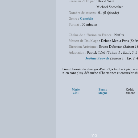
Créée en 2015 par
: David Wain
Michael Showalter
Nombre de saisons
: 01
(8 épisode)
Genre
:
Comédie
Format
: 30 minutes
Chaîne de diffusion en France
: Netflix
Maison de Doublage
: Deluxe Media Paris
(Sais
Direction Artistique
: Bruno Dubernat
(Saison 1)
Adaptation
: Patrick Taïeb
(Saison 1 : Ep.1, 3, 5
Jérôme Pauwels
(Saison 1 : Ep. 2, 
Grand besoin de changer d’air ? Ça tombe à pic, le my
n’en sont plus, débauche d’hormones et coeurs brisés
Marie
Bruno
Cédric
Zidi
Magne
Dumond
V.O