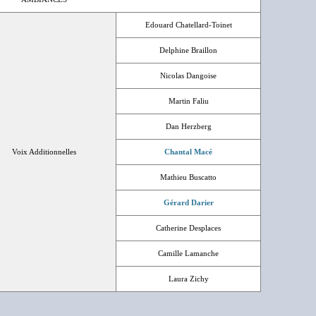
Edouard Chatellard-Toinet
Delphine Braillon
Nicolas Dangoise
Martin Faliu
Dan Herzberg
Voix Additionnelles
Chantal Macé
Mathieu Buscatto
Gérard Darier
Catherine Desplaces
Camille Lamanche
Laura Zichy