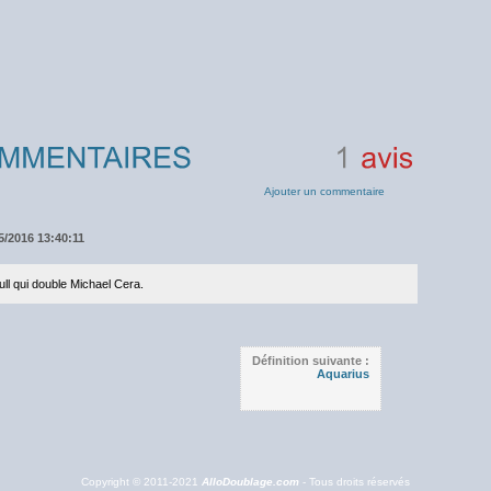
1
avis
Ajouter un commentaire
5/2016 13:40:11
ull qui double Michael Cera.
Définition suivante :
Aquarius
Copyright © 2011-2021
AlloDoublage.com
- Tous droits réservés