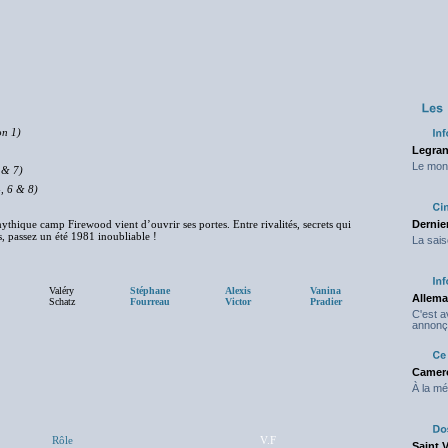
on 1)
Legran
Le mond
 & 7)
4, 6 & 8)
thique camp Firewood vient d’ouvrir ses portes. Entre rivalités, secrets qui
Dernier
, passez un été 1981 inoubliable !
La sais
Valéry
Stéphane
Alexis
Vanina
Allema
Schatz
Fourreau
Victor
Pradier
C'est 
annonç
Camero
À la mé
Rôle
V.F
Saint 