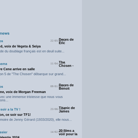
Deces de
22/05/2025
Eric
d, voix de Vegeta & Seiya
e du doublage français est en deuil suite...
The
11/04/2025
Chosen -
e Cene arrive en salle
on 5 de "The Chosen" débarque sur grand...
Deces de
09/01/2025
Benoit
ne, voix de Morgan Freeman
avec une immense tristesse que nous vous
ons...
Titanic de
23/06/2024
James
n, ce soir sur TF1!
moire de Jenny Gérard (1933/2020), elle nous...
20 films a
14/02/2024
voir pour la
Valentin 2024