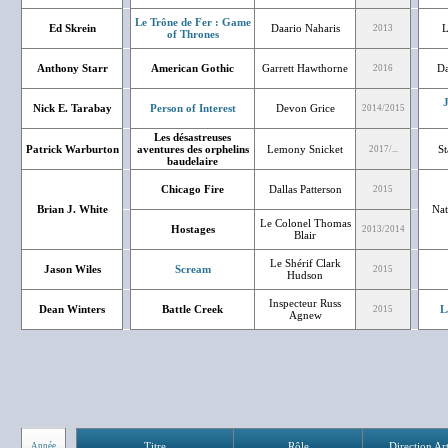
Le Trône de Fer : Game
Ed Skrein
Daario Naharis
L
2013
of Thrones
Anthony Starr
American Gothic
Garrett Hawthorne
Da
2016
J
Nick E. Tarabay
Person of Interest
Devon Grice
2014/2015
Les désastreuses
Patrick Warburton
aventures des orphelins
Lemony Snicket
St
2017/...
baudelaire
Chicago Fire
Dallas Patterson
2015
Brian J. White
Nat
Le Colonel Thomas
Hostages
2013/2014
Blair
Le Shérif Clark
Jason Wiles
Scream
2015
Hudson
Inspecteur Russ
Dean Winters
Battle Creek
L
2015
Agnew
Titre
Rôle
Direction Art
Année