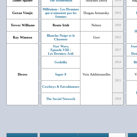
James Spader
The Homesman
Aloysius Duffy
Rap
2014
Millénium : Les Hommes
Goran Visnjic
qui n'aimaient pas les
Dragan Armansky
2012
femmes
Trevor Williams
Route Irish
Nelson
2010
H
Blanche-Neige et le
Ray Winston
Gort
2012
Chasseur
Star Wars,
Jean
Episode VIII :
2017
Les Derniers Jedi
Don
Godzilla
Bé
2014
Divers
Super 8
Voix Additionnelles
V
2011
Cowboys & Envahisseurs
The Social Network
2010