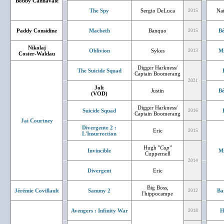
Bobby Cannavale
The Spy
Sergio DeLuca
Nat
2015
Paddy Considine
Macbeth
Banquo
Bé
2015
Nikolaj
Oblivion
Sykes
Mi
2013
Coster-Waldau
Digger Harkness/
The Suicide Squad
Captain Boomerang
2021
Jolt
Justin
Bé
(VOD)
Digger Harkness/
Suicide Squad
2016
Captain Boomerang
Jai Courtney
Divergente 2 :
Eric
2015
L'Insurrection
Hugh "
Cup
"
Invincible
Mi
Cuppernell
2014
Divergent
Eric
Big Boss,
Jérémie Covillault
Sammy 2
Ba
2012
l'hippocampe
Avengers : Infinity War
H
2018