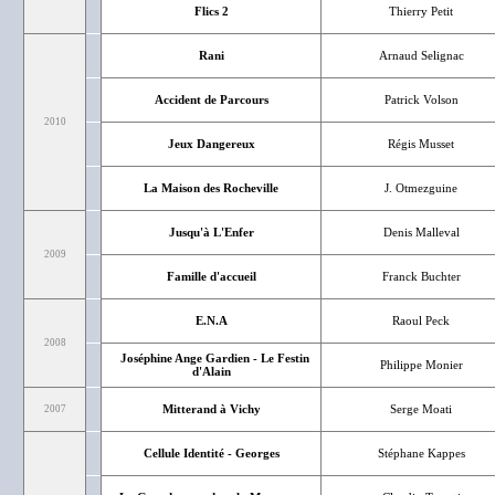
Flics 2
Thierry Petit
Rani
Arnaud Selignac
Accident de Parcours
Patrick Volson
2010
Jeux Dangereux
Régis Musset
La Maison des Rocheville
J. Otmezguine
Jusqu'à L'Enfer
Denis Malleval
2009
Famille d'accueil
Franck Buchter
E.N.A
Raoul Peck
2008
Joséphine Ange Gardien - Le Festin
Philippe Monier
d'Alain
Mitterand à Vichy
Serge Moati
2007
Cellule Identité - Georges
Stéphane Kappes