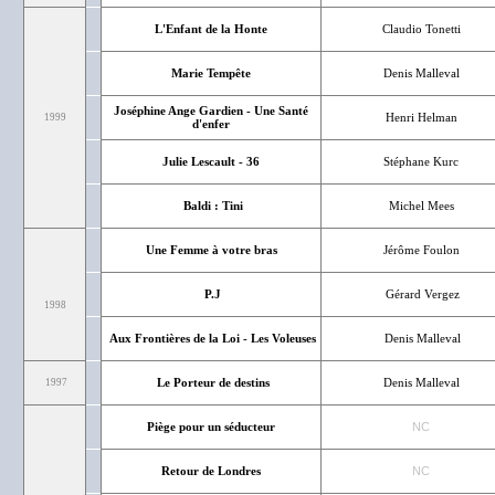
L'Enfant de la Honte
Claudio Tonetti
Marie Tempête
Denis Malleval
Joséphine Ange Gardien - Une Santé
Henri Helman
1999
d'enfer
Julie Lescault - 36
Stéphane Kurc
Baldi : Tini
Michel Mees
Une Femme à votre bras
Jérôme Foulon
P.J
Gérard Vergez
1998
Aux Frontières de la Loi - Les Voleuses
Denis Malleval
Le Porteur de destins
Denis Malleval
1997
Piège pour un séducteur
NC
Retour de Londres
NC