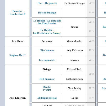
Thor : Ragnarok
Dr. Steven Strange
2017
Benedict
Doctor Strange
H
2016
Cumberbatch
Le Hobbit : La Batailles
2014
des Cinq Armées
Smaug
Ba
Le Hobbit :
2013
La Désolation de Smaug
Eric Dane
Burlesque
Marcus Gerber
2010
The Iceman
Joey Kuklinski
2013
Stephen Dorff
Da
Les Immortels
Stavros
2011
Gringo
Richard Rusk
2018
Red Sparrow
Nathaniel Nash
Bé
Bright
Nick Jacoby
Sta
2017
(VOD)
Joel Edgerton
Midnight Special
Lucas
2016
The Gift
Gordon "
Gordo
"