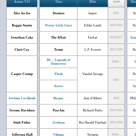
Acteur V.O
Titre
Rôle
Dir
Année
Alex An-Ios
Domion
Jasper
St
2015
Reggie Austin
Pretty Little Liars
Eddie Lamb
Na
2013/2014
Jonathan Cake
The Affair
Furkat
Emm
2016/2017
Chris Coy
Treme
L.P. Everett
Da
2012/2013
DC : Legends of
G
2016/...
Tomorrow
Casper Crump
Flash
Vandal Savage
Na
2015
Arrow
Gu
Jérémie Covillault
Borgia
Jean d'Albert
Phi
2013
Jeremy Davidson
Pan Am
Richard Parks
Ba
2011/2012
Stink Fisher
Gotham
Roi Harald Finehair
St
2015/2016
Jefferson Hall
Vikings
Torstein
J
2016/...