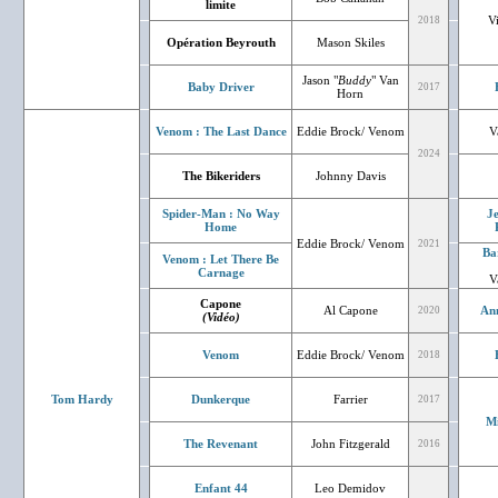
limite
V
2018
Opération Beyrouth
Mason Skiles
Jason "
Buddy
" Van
Baby Driver
2017
Horn
Venom : The Last Dance
Eddie Brock/ Venom
V
2024
The Bikeriders
Johnny Davis
Spider-Man : No Way
J
Home
Eddie Brock/ Venom
2021
Ba
Venom : Let There Be
Carnage
V
Capone
Al Capone
An
2020
(Vidéo)
Venom
Eddie Brock/ Venom
2018
Tom Hardy
Dunkerque
Farrier
2017
Mi
The Revenant
John Fitzgerald
2016
Enfant 44
Leo Demidov