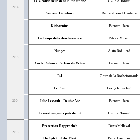
La Grande peur dans la Montagne
Claudio Tonetti
2006
Sauveur Giordano
Bertrand Van Effenterre
Kidnapping
Bernard Uzan
Le Temps de la désobéissance
Patrick Volson
Nuages
Alain Robillard
2005
Carla Rubens - Parfum du Crime
Bernard Uzan
P.J
Claire de la Rochefoucauld
Le Four
François Luciani
Julie Lescault - Double Vie
Bernard Uzan
2004
Je serai toujours près de toi
Claudio Tonetti
Protection Rapprochée
Denis Malleval
2003
The Spirit of the Mask
Paolo Barzman