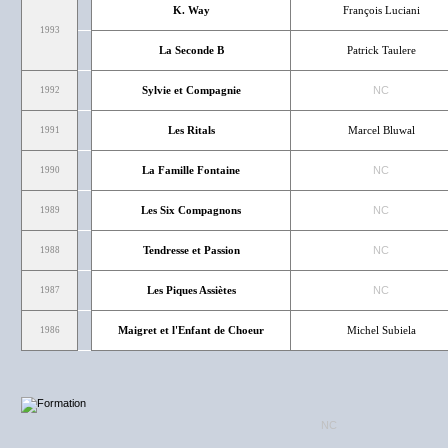
K. Way
François Luciani
1993
La Seconde B
Patrick Taulere
Sylvie et Compagnie
NC
1992
Les Ritals
Marcel Bluwal
1991
La Famille Fontaine
NC
1990
Les Six Compagnons
NC
1989
Tendresse et Passion
NC
1988
Les Piques Assiètes
NC
1987
Maigret et l'Enfant de Choeur
Michel Subiela
1986
NC