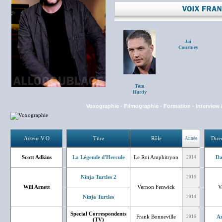
Jai
Courtney
Tom
Hardy
Voxographie
-
Filmographie
-
Formation
-
Interview 
Acteur V.O
Titre
Rôle
Dire
Année
Scott Adkins
La Légende d'Hercule
Le Roi Amphitryon
Da
2014
Ninja Turtles 2
2016
Will Arnett
Vernon Fenwick
V
Ninja Turtles
2014
Special Correspondents
Frank Bonneville
An
2016
(TV)