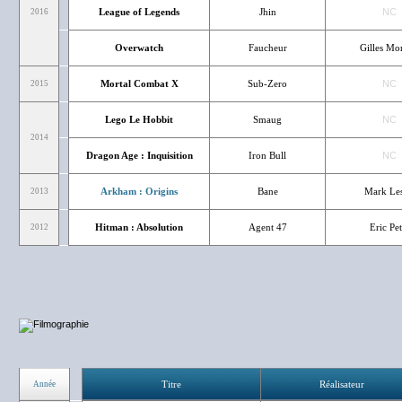
League of Legends
Jhin
NC
2016
Overwatch
Faucheur
Gilles Mo
Mortal Combat X
Sub-Zero
NC
2015
Lego Le Hobbit
Smaug
NC
2014
Dragon Age : Inquisition
Iron Bull
NC
Arkham : Origins
Bane
Mark Les
2013
Hitman : Absolution
Agent 47
Eric Pet
2012
Titre
Réalisateur
Année