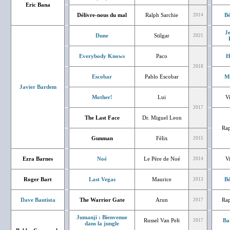
Eric Bana
Délivre-nous du mal
Ralph Sarchie
Bé
2014
J
Dune
Stilgar
2021
Everybody Knows
Paco
H
2018
Escobar
Pablo Escobar
Mi
Javier Bardem
Mother!
Lui
V
2017
The Last Face
Dr. Miguel Leon
Rap
Gunman
Félix
2015
Ezra Barnes
Noé
Le Père de Noé
V
2014
Roger Bart
Last Vegas
Maurice
Bé
2013
Dave Bautista
The Warrior Gate
Arun
Rap
2017
Jumanji : Bienvenue
Russel Van Pelt
Ba
2017
dans la jungle