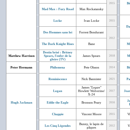
Bé
2015
Mad Max : Fury Road
Max Rockatansky
Locke
Ivan Locke
2015
Da
Des Hommes sans loi
Forrest Bondurant
2012
The Dark Knight Rises
Bane
Mi
Destin brisé : Britney
Matthew Harrison
Spears, l'enfer de la
James Spears
M
2018
gloire (TV)
Peter Hermann
Philomena
Pete Olsson
Bé
2014
Reminiscence
Nick Bannister
Pa
2021
James "
Logan
"
Logan
Howlett/ Wolverine/
Jean
2017
X-24
J
Hugh Jackman
Eddie the Eagle
Bronson Peary
2016
Chappie
Vincent Moore
V
2015
Bunny, le lapin de
Les Cinq Légendes
V
2012
pâques