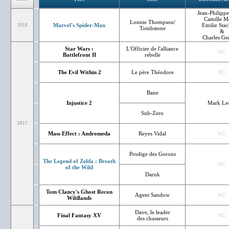
Jean-Philippe
Camille M
Lonnie Thompson/
Marvel's Spider-Man
Emilie Sta
2018
Tombstone
&
Charles Ge
Star Wars :
L'Officier de l'alliance
NC
Battlefront II
rebelle
The Evil Within 2
Le père Théodore
NC
Bane
Injustice 2
Mark Les
Sub-Zero
2017
Mass Effect : Andromeda
Reyes Vidal
NC
Prodige des Gorons
The Legend of Zelda : Breath
NC
of the Wild
Daruk
Tom Clancy's Ghost Recon
Agent Sandow
NC
Wildlands
Dave, le leader
Final Fantasy XV
NC
des chasseurs