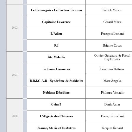
Le Camargais - Le Facteur Inconnu
Patrick Volson
Capitaine Lawrence
Gérard Marx
2002
L'Adieu
François Luciani
P.J
Brigitte Cocas
Olivier Guignard & Pascal
Aix Melodie
Heylbroeck
Le Jeune Casanova
Giacomo Battiato
2001
B.R.I.G.A.D - Syndrôme de Stokholm
Marc Angelo
Noblesse Désoblige
Philippe Venault
Crim 3
Denis Amar
L'Algérie des Chimères
François Luciani
2000
Jeanne, Marie et les Autres
Jacques Renard