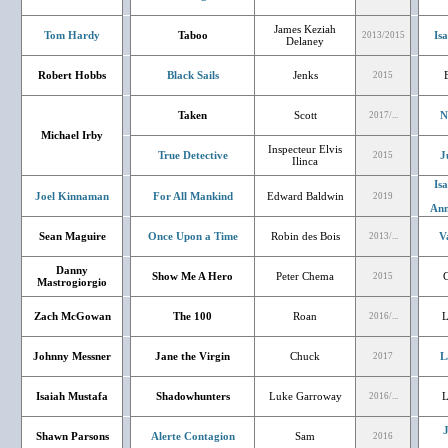
James Keziah
Tom Hardy
Taboo
Is
2013/2015
Delaney
Robert Hobbs
Black Sails
Jenks
2015
Taken
Scott
N
2017/...
Michael Irby
Inspecteur Elvis
True Detective
J
2015
Ilinca
Is
Joel Kinnaman
For All Mankind
Edward Baldwin
2019
Ann
Sean Maguire
Once Upon a Time
Robin des Bois
V
2013/...
Danny
Show Me A Hero
Peter Chema
G
2015
Mastrogiorgio
Zach McGowan
The 100
Roan
L
2016/...
Johnny Messner
Jane the Virgin
Chuck
L
2017
Isaiah Mustafa
Shadowhunters
Luke Garroway
L
2016/...
J
Shawn Parsons
Alerte Contagion
Sam
2016