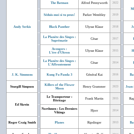
The Batman
Alfred Pennyworth
2022
Mi
Séduis-moi si tu peux!
Parker Wembley
2019
Andy Serkis
Black Panther
Ulysse Klaue
J
2018
La Planète des Singes :
César
2017
Suprématie
Avengers :
Ulysse Klaue
H
2015
L'ère d'Ultron
La Planète des Singes :
César
2014
L'Affrontement
J. K. Simmons
Kung Fu Panda 3
Général Kai
Ba
2016
Killers of the Flower
Sturgill Simpson
Henry Grammer
Jean-
2023
Moon
Le Transporteur :
Frank Martin
Rap
2015
Héritage
Ed Skrein
Northmen : Les Derniers
Hjorr
2014
Vikings
Roger Craig Smith
Planes
Ripslinger
Ba
2013