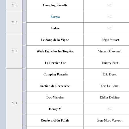
Camping Paradis
NC
2015
Borgia
NC
2013
Falco
NC
Le Sang de la Vigne
Régis Musset
Week End chez les Toquées
Vincent Giovanni
2012
Le Dernier Flic
Thierry Petit
Camping Paradis
Eric Duret
Séction de Recherche
Eric Le Roux
Doc Martins
Didier Delaitre
2011
Henry V
NC
Boulevard du Palais
Jean-Marc Vervoot