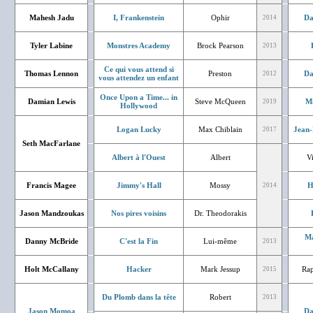
Mahesh Jadu
I, Frankenstein
Ophir
Da
2014
Tyler Labine
Monstres Academy
Brock Pearson
2013
Ce qui vous attend si
Thomas Lennon
Preston
Da
2012
vous attendez un enfant
Once Upon a Time... in
Damian Lewis
Steve McQueen
Mi
2019
Hollywood
Logan Lucky
Max Chiblain
Jean-
2017
Seth MacFarlane
Albert à l'Ouest
Albert
V
Francis Magee
Jimmy's Hall
Mossy
H
2014
Jason Mandzoukas
Nos pires voisins
Dr. Theodorakis
Ma
Danny McBride
C'est la Fin
Lui-même
2013
Holt McCallany
Hacker
Mark Jessup
Rap
2015
Du Plomb dans la tête
Robert
2013
Jason Momoa
Da