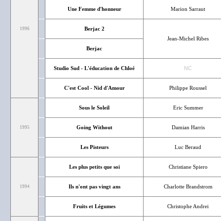
Une Femme d'honneur
Marion Sarraut
Berjac 2
1996
Jean-Michel Ribes
Berjac
Studio Sud - L'éducation de Chloé
NC
C'est Cool - Nid d'Amour
Philippe Roussel
Sous le Soleil
Eric Summer
Going Without
Damian Harris
1995
Les Pisteurs
Luc Beraud
Les plus petits que soi
Christiane Spiero
Ils n'ont pas vingt ans
Charlotte Brandstrom
1994
Fruits et Légumes
Christophe Andrei