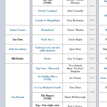
Be
(VOD)
Moseley
2015
Stricly Criminal
John Connelly
Mi
Gatsby le Magnifique
Tom Buchanan
2013
James Franco
Homefront
"
Gator
" Bodine
H
2014
Ian Glen
Kick-Ass 2
Oncle Ralph
V
2013
Valérian et la cité des
John Goodman
Igon Sirus
Rap
2017
mille planètes
Bill Hader
Turbo
Guy la Gagne
V
2013
Vice-Amiral
Top Gun : Maverick
Beau "
Cyclone
"
Bé
2022
Simpson
No Sudden Move
Joe Finney
Jean-
2021
(VOD)
Le Cas Richard Jewell
Tom Shaw
V
2019
The Report
Jon Hamm
Denis McDonough
(VOD)
Tag : Une règle, zéro
Bob Callahan