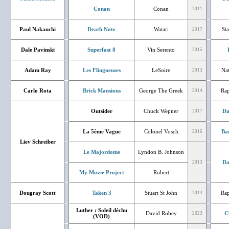
Conan
Conan
2011
Paul Nakauchi
Death Note
Watari
Sta
2017
Dale Pavinski
Superfast 8
Vin Serento
2015
Adam Ray
Les Flingueuses
LeSoire
Nat
2013
Carlo Rota
Brick Mansions
George The Greek
Rap
2014
Outsider
Chuck Wepner
Da
2017
La 5ème Vague
Colonel Vosch
Ba
2016
Liev Schreiber
Le Majordome
Lyndon B. Johnson
Da
2013
My Movie Project
Robert
Dougray Scott
Taken 3
Stuart St John
Rap
2014
Luther : Soleil déchu
David Robey
C
2023
(VOD)