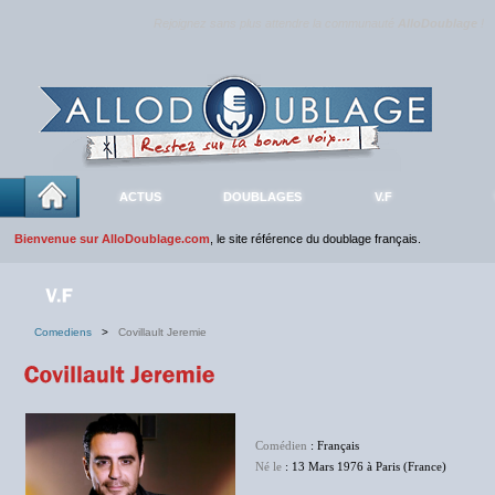
Rejoignez sans plus attendre la communauté
AlloDoublage
!
ACTUS
DOUBLAGES
V.F
Bienvenue sur AlloDoublage.com
, le site référence du doublage français.
Comediens
>
Covillault Jeremie
Comédien
: Français
Né le
: 13 Mars 1976 à Paris (France)