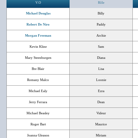
V.O
Rôle
Michael Douglas
Billy
Robert De Niro
Paddy
Morgan Freeman
Archie
Kevin Kline
Sam
Mary Steenburgen
Diana
Bre Blair
Lisa
Romany Malco
Loonie
Michael Ealy
Ezra
Jerry Ferrara
Dean
Michael Beasley
Videur
Roger Bart
Maurice
Joanna Gleason
Miriam