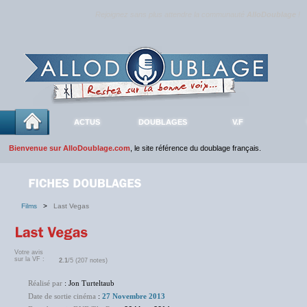
Rejoignez sans plus attendre la communauté
AlloDoublage
!
ACTUS
DOUBLAGES
V.F
Bienvenue sur AlloDoublage.com
, le site référence du doublage français.
Films
>
Last Vegas
Votre avis
sur la VF :
2.1
/5 (207 notes)
Réalisé par
: Jon Turteltaub
Date de sortie cinéma
:
27 Novembre 2013