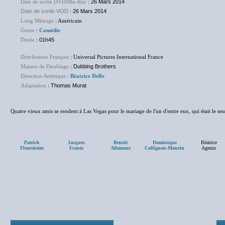
Date de sortie DVD/Blu-Ray
:
26 Mars 2014
Date de sortie VOD
: 26 Mars 2014
Long Métrage
: Américain
Genre
:
Comédie
Durée
:
01h45
Distributeur Français
: Universal Pictures International France
Maison de Doublage
:
Dubbing Brothers
Direction Artistique
:
Béatrice Delfe
Adaptation
:
Thomas Murat
Quatre vieux amis se rendent à Las Vegas pour le mariage de l'un d'entre eux, qui était le seu
Patrick
Jacques
Benoît
Dominique
Béatrice
Floersheim
Frantz
Allemane
Collignon-Maurin
Agenin