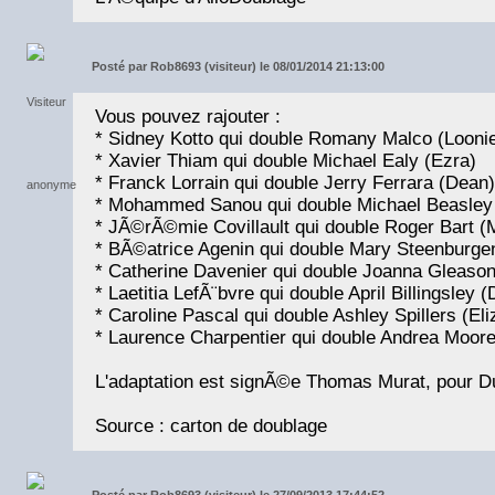
Posté par
Rob8693 (visiteur) le 08/01/2014 21:13:00
Vous pouvez rajouter :
* Sidney Kotto qui double Romany Malco (Looni
* Xavier Thiam qui double Michael Ealy (Ezra)
* Franck Lorrain qui double Jerry Ferrara (Dean)
* Mohammed Sanou qui double Michael Beasley 
* JÃ©rÃ©mie Covillault qui double Roger Bart (
* BÃ©atrice Agenin qui double Mary Steenburge
* Catherine Davenier qui double Joanna Gleason
* Laetitia LefÃ¨bvre qui double April Billingsley 
* Caroline Pascal qui double Ashley Spillers (Eli
* Laurence Charpentier qui double Andrea Moore
L'adaptation est signÃ©e Thomas Murat, pour D
Source : carton de doublage
Posté par
Rob8693 (visiteur) le 27/09/2013 17:44:52