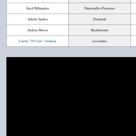
April Billingsley
Demoiselle d'honneur
Ashely Spilers
Elizabeth
Andrea Moore
Bachelorette
Curtis "
50 Cent"
Jackson
Lui-même