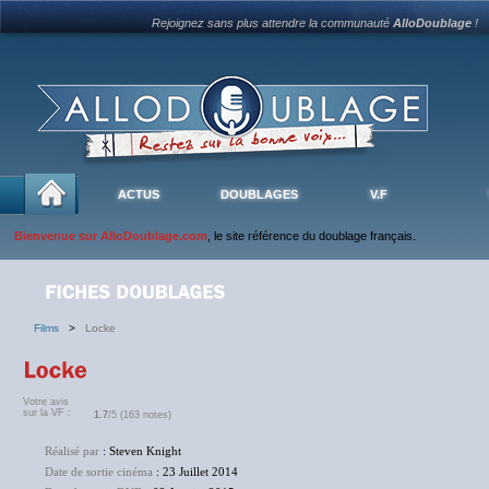
Rejoignez sans plus attendre la communauté
AlloDoublage
!
ACTUS
DOUBLAGES
V.F
Bienvenue sur AlloDoublage.com
, le site référence du doublage français.
Films
>
Locke
Votre avis
sur la VF :
1.7
/5 (163 notes)
Réalisé par
: Steven Knight
Date de sortie cinéma
: 23 Juillet 2014