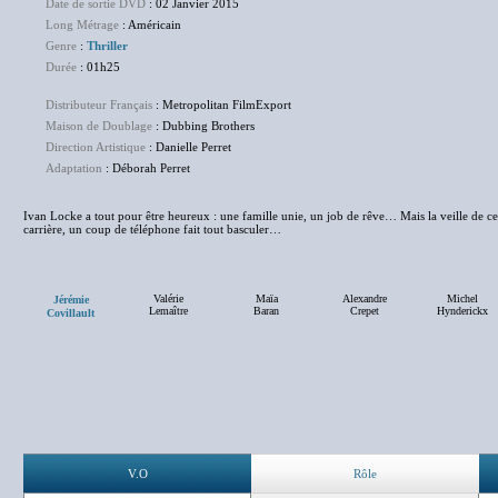
Date de sortie DVD
: 02 Janvier 2015
Long Métrage
: Américain
Genre
:
Thriller
Durée
: 01h25
Distributeur Français
: Metropolitan FilmExport
Maison de Doublage
: Dubbing Brothers
Direction Artistique
: Danielle Perret
Adaptation
: Déborah Perret
Ivan Locke a tout pour être heureux : une famille unie, un job de rêve… Mais la veille de ce
carrière, un coup de téléphone fait tout basculer…
Valérie
Maïa
Alexandre
Michel
Jérémie
Lemaître
Baran
Crepet
Hynderickx
Covillault
V.O
Rôle