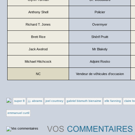
Anthony Shell
Policier
Richard T. Jones
Overmyer
Brett Rice
Shérif Pruitt
Jack Axelrod
Mr Blakely
Michael Hitchcock
Adjoint Rosko
NC
Vendeur de véhicules d'occasion
super 8
j.j. abrams
joel courtney
gabriel bismuth bienaime
elle fanning
claire 
emmanuel curtil