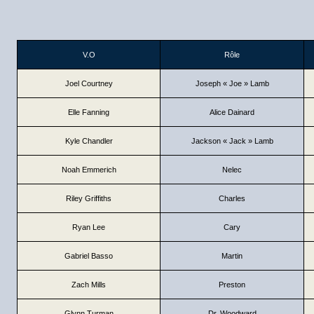
V.O
Rôle
Joel Courtney
Joseph « Joe » Lamb
Elle Fanning
Alice Dainard
Kyle Chandler
Jackson « Jack » Lamb
Noah Emmerich
Nelec
Riley Griffiths
Charles
Ryan Lee
Cary
Gabriel Basso
Martin
Zach Mills
Preston
Glynn Turman
Dr. Woodward