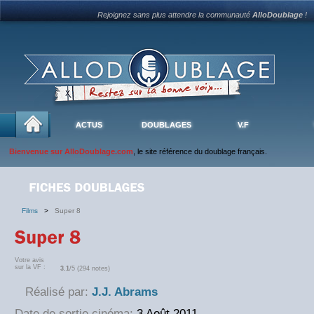
Rejoignez sans plus attendre la communauté
AlloDoublage
!
ACTUS
DOUBLAGES
V.F
Bienvenue sur AlloDoublage.com
, le site référence du doublage français.
Films
>
Super 8
Votre avis
sur la VF :
3.1
/5 (294 notes)
Réalisé par:
J.J. Abrams
Date de sortie cinéma:
3 Août 2011