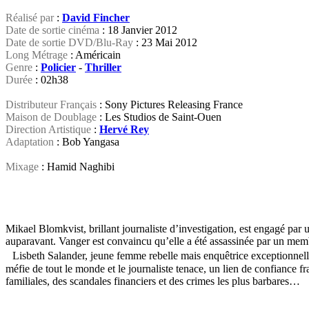
Réalisé par
:
David Fincher
Date de sortie cinéma
: 18 Janvier 2012
Date de sortie DVD/Blu-Ray
: 23 Mai 2012
Long Métrage
: Américain
Genre
:
Policier
-
Thriller
Durée
: 02h38
Distributeur Français
: Sony Pictures Releasing France
Maison de Doublage
: Les Studios de Saint-Ouen
Direction Artistique
:
Hervé Rey
Adaptation
: Bob Yangasa
Mixage
: Hamid Naghibi
Mikael Blomkvist, brillant journaliste d’investigation, est engagé par 
auparavant. Vanger est convaincu qu’elle a été assassinée par un memb
Lisbeth Salander, jeune femme rebelle mais enquêtrice exceptionnelle,
méfie de tout le monde et le journaliste tenace, un lien de confiance fr
familiales, des scandales financiers et des crimes les plus barbares…