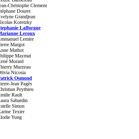
ean-Christophe Clement
téphane Douret
velyne Grandjean
icolas Koretzky
tephanie Lafforgue
Marianne Leroux
mmanuel Lemire
ierre Margot
nne Mathot
hilippe Maymat
ené Morard
hierry Murzeau
livia Nicosia
atrick Osmond
ierre-Jean Pagès
hristian Peythieu
milie Rault
aura Sabardin
stelle Simon
arine Texier
lodie Yung