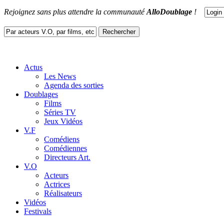
Rejoignez sans plus attendre la communauté
AlloDoublage
!
Actus
Les News
Agenda des sorties
Doublages
Films
Séries TV
Jeux Vidéos
V.F
Comédiens
Comédiennes
Directeurs Art.
V.O
Acteurs
Actrices
Réalisateurs
Vidéos
Festivals