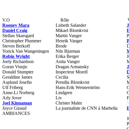
V.O
Rôle
Rooney Mara
Lisbeth Salander
J
Daniel Craig
Mikael Blomkvist
E
Stellan Skarsgard
Martin Vanger
P
Christopher Plummer
Henrik Vanger
P
Steven Berkoff
Brode
D
Yorick Van Wangeningen
Nils Bjurman
M
Robin Wright
Erika Berger
J
Joely Richardson
Anita Vanger
M
Goran Visnjic
Dragan Armansky
J
Donald Stumpter
Inspecteur Morell
D
Geraldine James
Cecilia
S
Asplund Josefin
Pernilla Blomkvist
M
Ulf Friberg
Hans-Erik Wennerström
G
Anne-Li Norberg
Lindgren
C
Arly Jover
Liv
F
Joel Kinnaman
Christer Malm
Joyce Giraud
La journaliste de CNN à Marbella
E
AMBIANCES
J
P
C