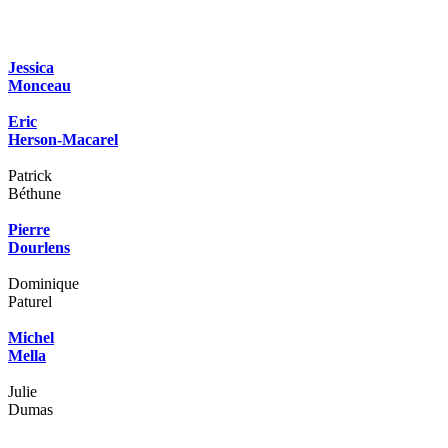
Jessica
Monceau
Eric
Herson-Macarel
Patrick
Béthune
Pierre
Dourlens
Dominique
Paturel
Michel
Mella
Julie
Dumas