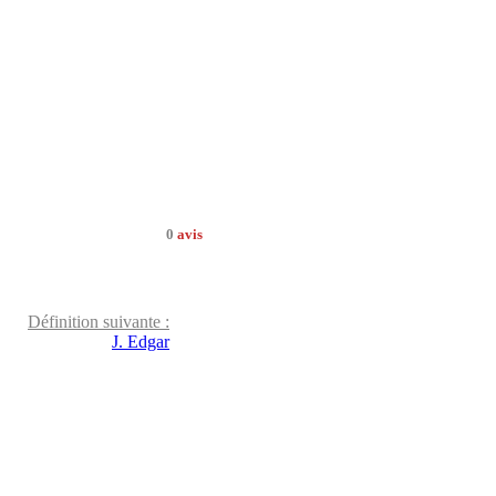
0
avis
Définition suivante :
J. Edgar