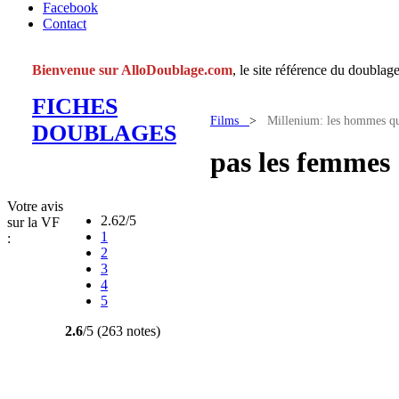
Facebook
Contact
Bienvenue sur AlloDoublage.com
, le site référence du doublage
FICHES
Films
>
Millenium: les hommes qu
DOUBLAGES
pas les femmes
Votre avis
2.62/5
sur la VF
1
:
2
3
4
5
2.6
/5 (263 notes)