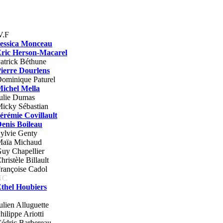
V.F
essica Monceau
ric Herson-Macarel
atrick Béthune
ierre Dourlens
ominique Paturel
ichel Mella
ulie Dumas
icky Sébastian
érémie Covillault
enis Boileau
ylvie Genty
aïa Michaud
uy Chapellier
hristèle Billault
rançoise Cadol
NC
thel Houbiers
ulien Alluguette
hilippe Ariotti
édric Barbereau