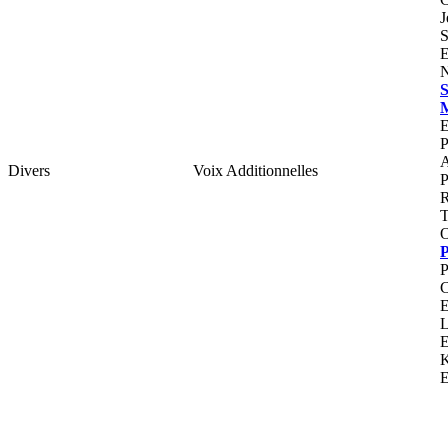
J
S
E
N
S
E
P
A
Divers
Voix Additionnelles
P
R
T
O
P
P
C
E
L
E
K
E