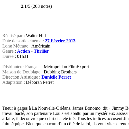
2.1
/5 (208 notes)
Réalisé par
: Walter Hill
Date de sortie cinéma
:
27 Février 2013
Long Métrage
: Américain
Genre
:
Action
-
Thriller
Durée
: 01h31
Distributeur Français
: Metropolitan FilmExport
Maison de Doublage
: Dubbing Brothers
Direction Artistique
:
Danielle Perret
Adaptation
: Déborah Perret
Tueur à gages à La Nouvelle-Orléans, James Bonomo, dit « Jimmy Bobo »
travail bâclé, son partenaire Louis est abattu par un mystérieux assass
affaire, il découvre que celui-ci a été tué. Tous les indices accusent Ji
faire équipe. Bien que chacun d’un côté de la loi, ils vont vite se ren