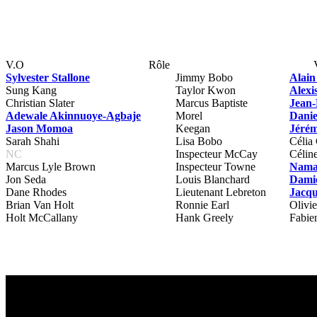
V.O
Rôle
Sylvester Stallone
Jimmy Bobo
Alain
Sung Kang
Taylor Kwon
Alexi
Christian Slater
Marcus Baptiste
Jean-
Adewale Akinnuoye-Agbaje
Morel
Danie
Jason Momoa
Keegan
Jérém
Sarah Shahi
Lisa Bobo
Célia 
NC
Inspecteur McCay
Céline
Marcus Lyle Brown
Inspecteur Towne
Nama
Jon Seda
Louis Blanchard
Damie
Dane Rhodes
Lieutenant Lebreton
Jacqu
Brian Van Holt
Ronnie Earl
Olivi
Holt McCallany
Hank Greely
Fabie