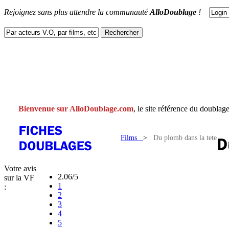
Rejoignez sans plus attendre la communauté
AlloDoublage
!
ACTUS
DOUBLAGES
V.F
V.O
FACEBOOK
CONTACT
Bienvenue sur AlloDoublage.com
, le site référence du doublage
Films
>
Du plomb dans la tete
Votre avis
2.06/5
sur la VF
1
:
2
3
4
5