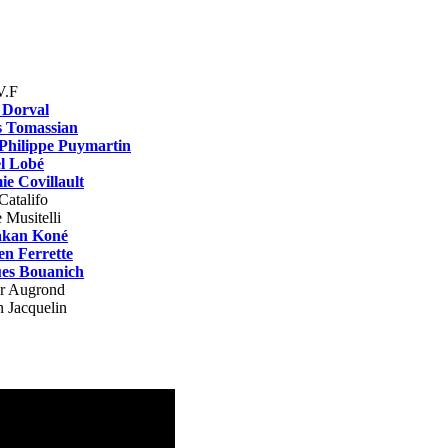
V.F
 Dorval
s Tomassian
Philippe Puymartin
l Lobé
ie Covillault
Catalifo
 Musitelli
kan Koné
n Ferrette
es Bouanich
er Augrond
n Jacquelin