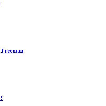
e
n Freeman
1!