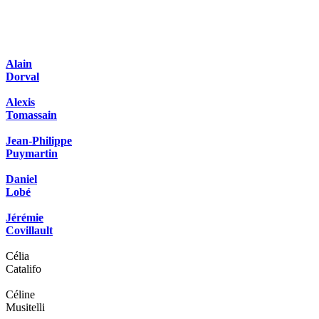
Alain
Dorval
Alexis
Tomassain
Jean-Philippe
Puymartin
Daniel
Lobé
Jérémie
Covillault
Célia
Catalifo
Céline
Musitelli