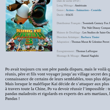
Date de sortie DVD
:
NC
Long Métrage
: Américain
Genre
:
Action
-
Animation
-
Comédie
Durée
: 01h35
Distributeur Français
: Twentieth Century Fox 
The Walt Disney Company F
Maison de Doublage
: Les Studios de Saint-O
Direction Artistique
:
Barbara Tissier
Adaptation
: Thomas Murat & Celestine Perret
Enregistrement
: Thomas Lafforgue
Montage & Mixage
: Hamid Naghibi
Po avait toujours cru son père panda disparu, mais le voilà q
réunis, père et fils vont voyager jusqu’au village secret des p
connaissance de certains de leurs semblables, tous plus déjan
Mais lorsque le maléfique Kaï décide de s’attaquer aux plus
à travers toute la Chine, Po va devoir réussir l’impossible :
pandas maladroits et rigolards en experts des arts martiaux,
Pandas !