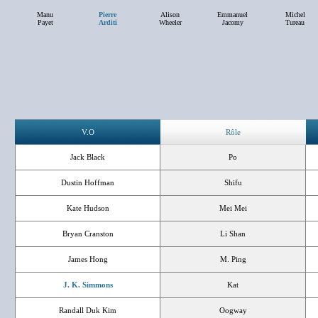
Manu
Pierre
Alison
Emmanuel
Michel
Payet
Arditi
Wheeler
Jacomy
Tureau
V.O
Rôle
Jack Black
Po
Dustin Hoffman
Shifu
Kate Hudson
Mei Mei
Bryan Cranston
Li Shan
James Hong
M. Ping
J. K. Simmons
Kat
Randall Duk Kim
Oogway