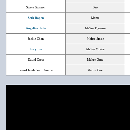
Steele Gagnon
Bao
Seth Rogen
Mante
Angelina Jolie
Maître Tigresse
Jackie Chan
Maître Singe
Lucy Liu
Maître Vipère
David Cross
Maître Grue
Jean-Claude Van Damme
Maître Croc