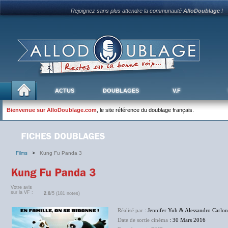
Rejoignez sans plus attendre la communauté
AlloDoublage
!
ACTUS
DOUBLAGES
V.F
Bienvenue sur AlloDoublage.com
, le site référence du doublage français.
Films
>
Kung Fu Panda 3
Votre avis
sur la VF :
2.0
/5 (181 notes)
Réalisé par
: Jennifer Yuh & Alessandro Carlon
Date de sortie cinéma
: 30 Mars 2016