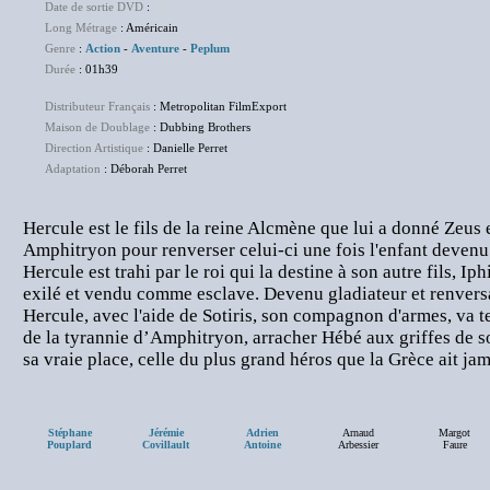
Date de sortie DVD
:
NC
Long Métrage
: Américain
Genre
:
Action
-
Aventure
-
Peplum
Durée
: 01h39
Distributeur Français
: Metropolitan FilmExport
Maison de Doublage
: Dubbing Brothers
Direction Artistique
: Danielle Perret
Adaptation
: Déborah Perret
Hercule est le fils de la reine Alcmène que lui a donné Zeus 
Amphitryon pour renverser celui-ci une fois l'enfant deven
Hercule est trahi par le roi qui la destine à son autre fils, Ip
exilé et vendu comme esclave. Devenu gladiateur et renversa
Hercule, avec l'aide de Sotiris, son compagnon d'armes, va t
de la tyrannie d’Amphitryon, arracher Hébé aux griffes de so
sa vraie place, celle du plus grand héros que la Grèce ait 
Stéphane
Jérémie
Adrien
Arnaud
Margot
Pouplard
Covillault
Antoine
Arbessier
Faure