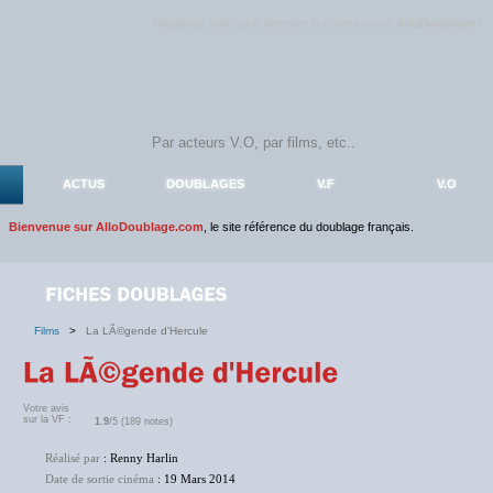
Rejoignez sans plus attendre la communauté
AlloDoublage
!
ACTUS
DOUBLAGES
V.F
V.O
Bienvenue sur AlloDoublage.com
, le site référence du doublage français.
Films
>
La LÃ©gende d'Hercule
Votre avis
sur la VF :
1.9
/5 (189 notes)
Réalisé par
: Renny Harlin
Date de sortie cinéma
: 19 Mars 2014