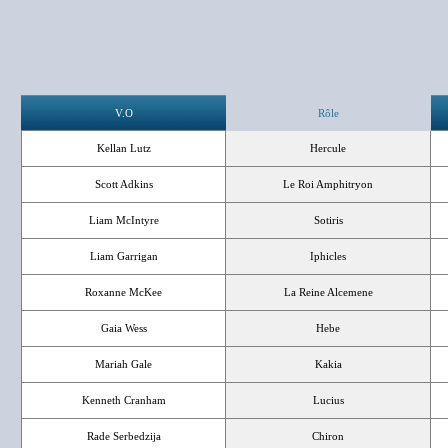
V.O
Rôle
Kellan Lutz
Hercule
Scott Adkins
Le Roi Amphitryon
Liam McIntyre
Sotiris
Liam Garrigan
Iphicles
Roxanne McKee
La Reine Alcemene
Gaia Wess
Hebe
Mariah Gale
Kakia
Kenneth Cranham
Lucius
Rade Serbedzija
Chiron