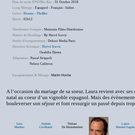
Date de sortie DVD/Blu-Ray
: 31 Octobre 2018
Long Métrage
: Espagnol - Français - Italien
Genre
:
Drame
-
Thriller
Durée
: 02h12
Distributeur Français
: Memento Films Distribution
Maison de Doublage
: By Hervé Icovic
Studio d'enregistrement
: Deluxe Media Paris
Direction Artistique
:
Hervé Icovic
Ouahiba Djema
Adaptation
: Pascal Strippoli
Nelson Calderon
Enregistrement & Mixage
:
Marim Hoxha
A l’occasion du mariage de sa soeur, Laura revient avec ses 
natal au coeur d’un vignoble espagnol. Mais des évènement
bouleverser son séjour et font ressurgir un passé depuis tro
Sara
Jérémie
Thibaut
Laure
Martins
Covillault
De Montalembert
Berend-Sagols