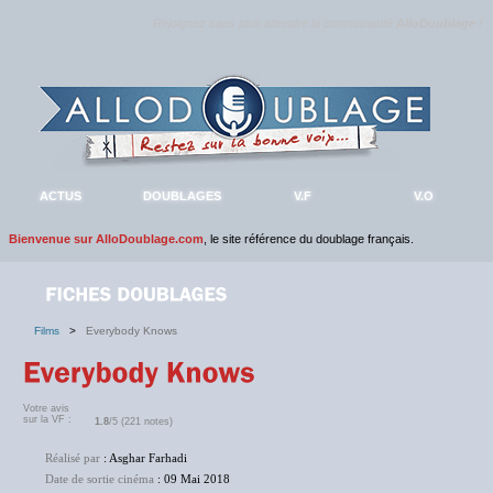
Rejoignez sans plus attendre la communauté
AlloDoublage
!
ACTUS
DOUBLAGES
V.F
V.O
Bienvenue sur AlloDoublage.com
, le site référence du doublage français.
Films
>
Everybody Knows
Votre avis
sur la VF :
1.8
/5 (221 notes)
Réalisé par
: Asghar Farhadi
Date de sortie cinéma
: 09 Mai 2018