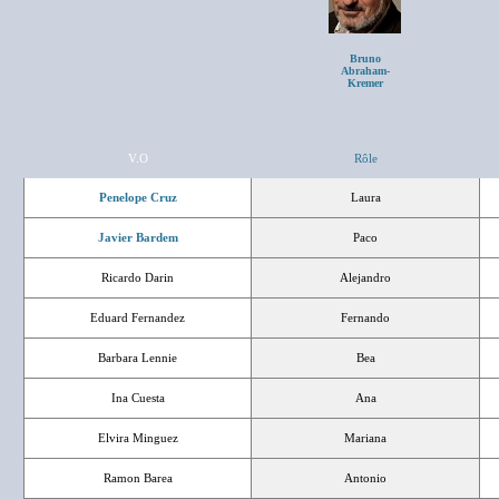
Bruno
Abraham-
Kremer
V.O
Rôle
Penelope Cruz
Laura
Javier Bardem
Paco
Ricardo Darin
Alejandro
Eduard Fernandez
Fernando
Barbara Lennie
Bea
Ina Cuesta
Ana
Elvira Minguez
Mariana
Ramon Barea
Antonio