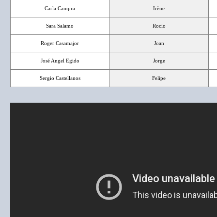
Carla Campra
Irène
Sara Salamo
Rocio
Roger Casamajor
Joan
José Angel Egido
Jorge
Sergio Castellanos
Felipe