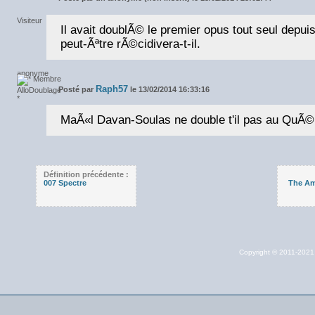
Il avait doublÃ© le premier opus tout seul depu
peut-Ãªtre rÃ©cidivera-t-il.
Raph57
Posté par
le 13/02/2014 16:33:16
MaÃ«l Davan-Soulas ne double t'il pas au QuÃ©
Définition précédente :
007 Spectre
The Am
Copyright © 2011-202