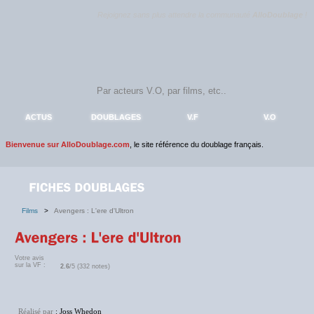
Rejoignez sans plus attendre la communauté
AlloDoublage
!
ACTUS
DOUBLAGES
V.F
V.O
Bienvenue sur AlloDoublage.com
, le site référence du doublage français.
Films
>
Avengers : L'ere d'Ultron
Votre avis
sur la VF :
2.6
/5 (332 notes)
Réalisé par
: Joss Whedon