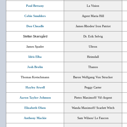
Paul Bettany
La Vision
Cobie Smulders
Agent Maria Hill
Don Cheadle
James Rhodes/ Iron Patriot
Stellan Skarsgård
Dr. Erik Selvig
James Spader
Ultron
Idris Elba
Heimdall
Josh Brolin
Thanos
Thomas Kretschmann
Baron Wolfgang Von Strucker
Hayley Atwell
Peggy Carter
Aaron Taylor-Johnson
Pietro Maximoff/ Vif-Argent
Elizabeth Olsen
Wanda Maximoff/ Scarlett Witch
Anthony Mackie
Sam Wilson/ Le Faucon