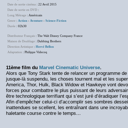
Date de sortie cinéma
: 22 Avril 2015
Date de sortie en DVD
:
NC
Long Métrage
: Américain
Genre
:
Action
-
Aventure
-
Science-Fiction
Durée
: 02h30
Distributeur Français
: The Walt Disney Company France
Maison de Doublage
: Dubbing Brothers
Direction Artistique
:
Hervé Bellon
Adaptation
: Philippe Videcoq
11ème film du
Marvel Cinematic Universe
.
Alors que Tony Stark tente de relancer un programme de 
jusque-là suspendu, les choses tournent mal et les supe
America, Thor, Hulk, Black Widow et Hawkeye vont devoi
forces pour combattre le plus puissant de leurs adversaire
être technologique terrifiant qui s’est juré d’éradiquer l’
Afin d’empêcher celui-ci d’accomplir ses sombres dessei
inattendues se scellent, les entraînant dans une incroyab
haletante course contre le temps…