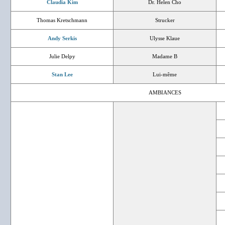
Claudia Kim
Dr. Helen Cho
Thomas Kretschmann
Strucker
Andy Serkis
Ulysse Klaue
Julie Delpy
Madame B
Stan Lee
Lui-même
AMBIANCES