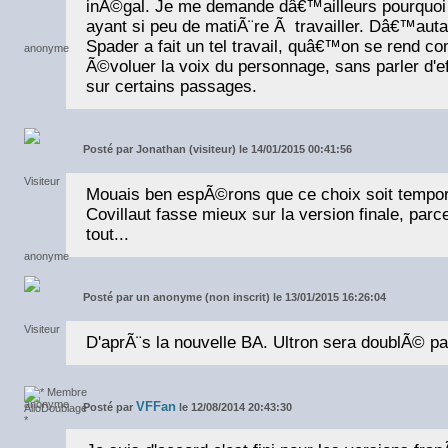
inÃ©gal. Je me demande dâ€™ailleurs pourquoi
ayant si peu de matiÃ¨re Ã travailler. Dâ€™aut
Spader a fait un tel travail, quâ€™on se rend co
Ã©voluer la voix du personnage, sans parler d'e
sur certains passages.
Posté par
Jonathan (visiteur) le 14/01/2015 00:41:56
Mouais ben espÃ©rons que ce choix soit tempor
Covillaut fasse mieux sur la version finale, par
tout...
Posté par
un anonyme (non inscrit) le 13/01/2015 16:26:04
D'aprÃ¨s la nouvelle BA. Ultron sera doublÃ© p
VFFan
Posté par
le 12/08/2014 20:43:30