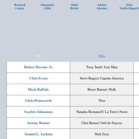
Bernard
Alexandre
Rémi
Adrien
Julia
Gabay
Gillet
Bichet
Antoine
Vaidis-Bogard
V.O
Rôle
Robert Downey Jr.
Tony Stark/ Iron Man
Chris Evans
Steve Rogers/ Captain America
Mark Ruffalo
Bruce Banner/ Hulk
Chris Hemsworth
Thor
Scarlett Johansson
Natasha Romanoff/ La Veuve Noire
Jeremy Renner
Clint Barton/ Oeil de Faucon
Samuel L. Jackson
Nick Fury