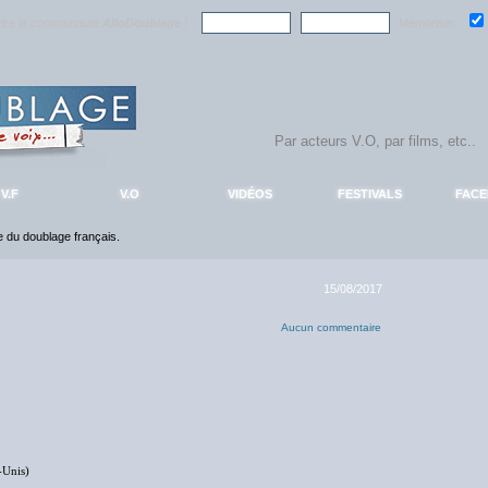
ndre la communauté
AlloDoublage
!
Mémoriser :
V.F
V.O
VIDÉOS
FESTIVALS
FAC
ce du doublage français.
15/08/2017
Aucun commentaire
-Unis)