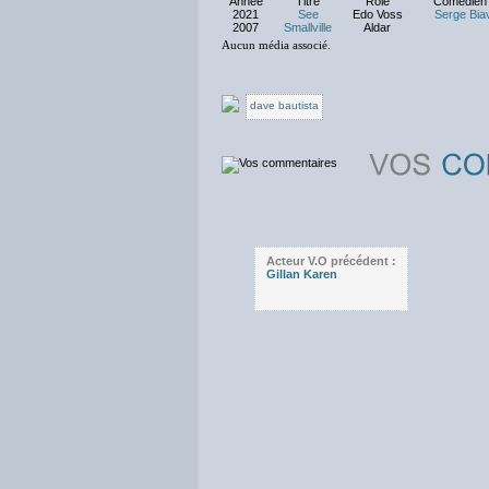
Année
Titre
Rôle
Comédien 
2021
See
Edo Voss
Serge Bia
2007
Smallville
Aldar
NC
Aucun média associé.
dave bautista
Acteur V.O précédent :
Gillan Karen