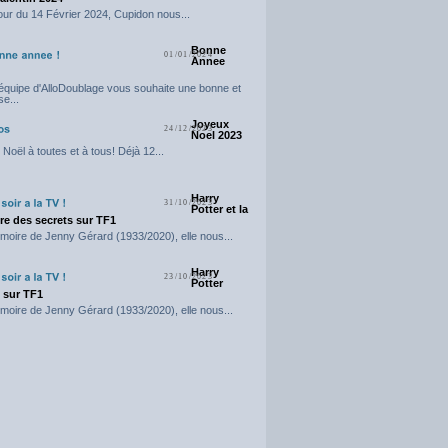
our du 14 Février 2024, Cupidon nous...
Bonne
01/01/2024
Annee
'équipe d'AlloDoublage vous souhaite une bonne et
e...
Joyeux
24/12/2023
Noel 2023
Noël à toutes et à tous! Déjà 12...
Harry
31/10/2023
Potter et la
e des secrets sur TF1
moire de Jenny Gérard (1933/2020), elle nous...
Harry
23/10/2023
Potter
t sur TF1
moire de Jenny Gérard (1933/2020), elle nous...