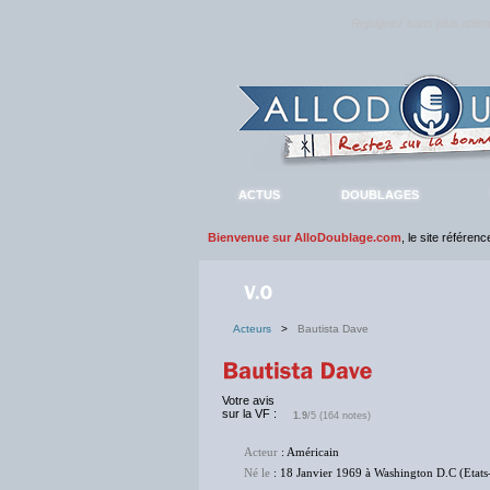
Rejoignez sans plus atte
ACTUS
DOUBLAGES
Bienvenue sur AlloDoublage.com
, le site référen
Acteurs
>
Bautista Dave
Votre avis
sur la VF :
1.9
/5 (164 notes)
Acteur
: Américain
Né le
: 18 Janvier 1969 à Washington D.C (Etats