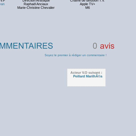
V.F
Direction Artistique
Chaîne de diffusion T.V.
van
Raphaël Anciaux
Apple TV+
Marie-Christine Chevalier
M6
0
avis
Soyez le premier à rédiger un commentaire !
Acteur V.O suivant :
Peillard MarilhÃ©a