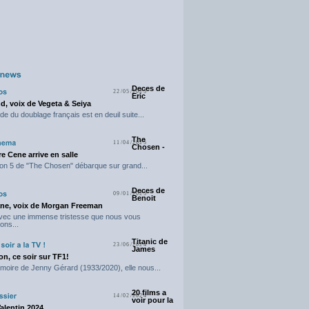
Deces de
22/05/2025
Eric
d, voix de Vegeta & Seiya
e du doublage français est en deuil suite...
The
11/04/2025
Chosen -
e Cene arrive en salle
on 5 de "The Chosen" débarque sur grand...
Deces de
09/01/2025
Benoit
ne, voix de Morgan Freeman
avec une immense tristesse que nous vous
ons...
Titanic de
23/06/2024
James
n, ce soir sur TF1!
moire de Jenny Gérard (1933/2020), elle nous...
20 films a
14/02/2024
voir pour la
Valentin 2024