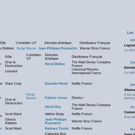
Rôle
Comédien V.F
Direction Artistique
Distributeur Français
Legran
u Rabban
Serge Biavan
Jean-Philippe Puymartin
Warner Bros France
Le mond
Comédien
Direction
Rôle
Distributeur Français
V.F
Artistique
Drax le
The Walt Disney Company
n
Hervé Bellon
Destructeur
France
Dernier
Universal Pictures
Leonard
NC
La sais
International France
on
Duke Cody
Danielle Perret
Netflix France
Allema
Serge
C'est 
n
Fabrice Josso
Disney+
Biavan
annonç
Drax le
Destructeur
The Walt Disney Company
Hervé Rey
France
Camero
Scott Ward
Valérie Siclay
Netflix France
er
À la mé
Glossu
Jean-Philippe
Warner Bros France
Rabban
Puymartin
er
Scott Ward
Barbara Tissier
Netflix France
Catherine Brot
Saint 