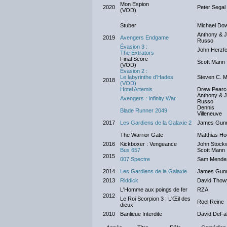
Mon Espion
2020
Peter Segal
(VOD)
Stuber
Michael Do
Anthony & 
2019
Avengers Endgame
Russo
Évasion 3 :
John Herzfe
The Extrators
Final Score
Scott Mann
(VOD)
Évasion 2 :
Le labyrinthe d'Hades
Steven C. Mi
2018
(VOD)
Hotel Artemis
Drew Pearc
Anthony & 
Avengers : Infinity War
Russo
Dennis
Blade Runner 2049
Villeneuve
2017
Les Gardiens de la Galaxie 2
James Gun
The Warrior Gate
Matthias H
2016
Kickboxer : Vengeance
John Stockw
Bus 657
Scott Mann
2015
007 Spectre
Sam Mende
2014
Les Gardiens de la Galaxie
James Gun
2013
Riddick
David Thow
L'Homme aux poings de fer
RZA
2012
Le Roi Scorpion 3 : L'Œil des
Roel Reine
dieux
2010
Banlieue Interdite
David DeFa