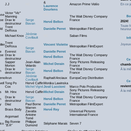
&
J.J
NC
Amazon Prime Vidéo
En ce j
Laurence
Dourlens
Victor "
Vic
"
wse
NC
Manning
The Walt Disney Company
Joe
Drax le
Serge
France
2024!
Hervé Bellon
destructeur
Biavan
Toute l
Trent
ld
Danielle Perret
Metropolitan FilmExport
heureus
DeRosa
Jérémie
Michael Knox
NC
Saban Films
Covillault
Trent
Joyeux 
ller
Vincent Violette
DeRosa
Metropolitan FilmExport
Serge
e
Everest
Biavan
Danielle Perret
Joe
Drax le
The Walt Disney Company
Hervé Bellon
destructeur
France
Sapper
Jean-Alain
Sony Pictures Releasing
Michel Derain
chambr
Morton
Velardo
France
Drax le
Serge
The Walt Disney Company
À la mé
n
Hervé Bellon
destructeur
Biavan
France
Jérémie
oene
Arun
Raphaël Anciaux
EuropaCorp Distribution
Covillault
ell
Tong Po
Hervé Caffin
Monika Lawinska
NC
revien
Cox
Michel Vigné
José Luccioni
Marco Polo Production
Sony Pictures Releasing
À la mé
s
Mr. Hinx
Hervé Caffin
Michel Derain
France
Drax le
Serge
The Walt Disney Company
n
Hervé Bellon
destructeur
Biavan
France
y
Diaz
Paul Borne
Danielle Perret
Metropolitan FilmExport
Warren
Brass Body
Hervé Rey
Zavatta
Universal Pictures
Antoine
International France
Argomael
NC
Tomé
Big Ronnie
Philippe
lco
Stéphane Marais
Seven 7
"B.R"
Dumond