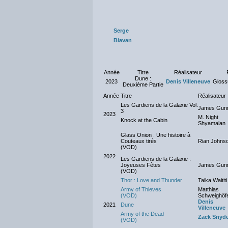
Serge
Biavan
Année
Titre
Réalisateur
Dune :
2023
Denis Villeneuve
Gloss
Deuxième Partie
Année
Titre
Réalisateur
Les Gardiens de la Galaxie Vol.
James Gun
3
2023
M. Night
Knock at the Cabin
Shyamalan
Glass Onion : Une histoire à
Couteaux tirés
Rian Johns
(VOD)
2022
Les Gardiens de la Galaxie :
Joyeuses Fêtes
James Gun
(VOD)
Thor : Love and Thunder
Taika Waititi
Army of Thieves
Matthias
(VOD)
Schweighöf
Denis
2021
Dune
Villeneuve
Army of the Dead
Zack Snyd
(VOD)