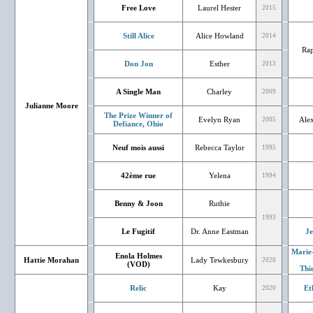
Free Love
Laurel Hester
2015
Still Alice
Alice Howland
2014
Rap
Don Jon
Esther
2013
A Single Man
Charley
2009
Julianne Moore
The Prize Winner of
Evelyn Ryan
Ale
2005
Defiance, Ohio
Neuf mois aussi
Rebecca Taylor
1995
42ème rue
Yelena
1994
Benny & Joon
Ruthie
1993
Le Fugitif
Dr. Anne Eastman
J
Marie
Enola Holmes
Hattie Morahan
Lady Tewkesbury
2020
(VOD)
Thi
Relic
Kay
Et
2020