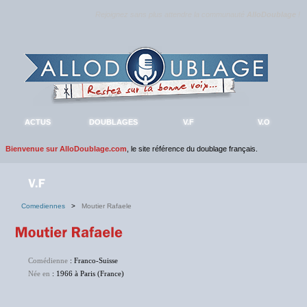
Rejoignez sans plus attendre la communauté
AlloDoublage
!
ACTUS
DOUBLAGES
V.F
V.O
Bienvenue sur AlloDoublage.com
, le site référence du doublage français.
Comediennes
>
Moutier Rafaele
Comédienne
: Franco-Suisse
Née en
: 1966 à Paris (France)