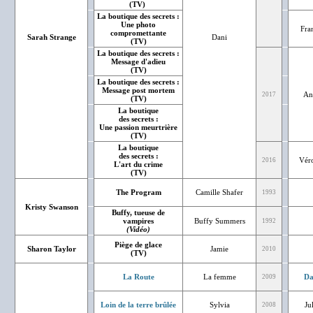
(TV)
La boutique des secrets :
Une photo
Fra
compromettante
Sarah Strange
Dani
(TV)
La boutique des secrets :
Message d'adieu
(TV)
La boutique des secrets :
Message post mortem
An
2017
(TV)
La boutique
des secrets :
Une passion meurtrière
(TV)
La boutique
des secrets :
Véro
2016
L'art du crime
(TV)
The Program
Camille Shafer
1993
Kristy Swanson
Buffy, tueuse de
vampires
Buffy Summers
1992
(Vidéo)
Piège de glace
Sharon Taylor
Jamie
2010
(TV)
La Route
La femme
Da
2009
Loin de la terre brûlée
Sylvia
Ju
2008