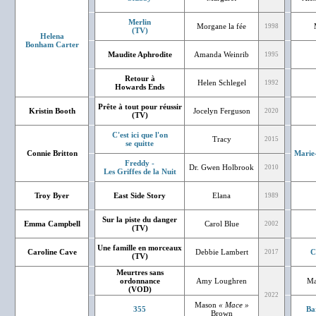
Merlin
Morgane la fée
1998
(TV)
Helena
Bonham Carter
Maudite Aphrodite
Amanda Weinrib
1995
Retour à
Helen Schlegel
1992
Howards Ends
Prête à tout pour réussir
Kristin Booth
Jocelyn Ferguson
2020
(TV)
C'est ici que l'on
Tracy
2015
se quitte
Connie Britton
Marie
Freddy -
Dr. Gwen Holbrook
2010
Les Griffes de la Nuit
Troy Byer
East Side Story
Elana
1989
Sur la piste du danger
Emma Campbell
Carol Blue
2002
(TV)
Une famille en morceaux
Caroline Cave
Debbie Lambert
C
2017
(TV)
Meurtres sans
ordonnance
Amy Loughren
Ma
(VOD)
2022
Mason
« Mace »
355
Ba
Brown