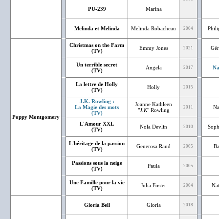
PU-239
Marina
Melinda et Melinda
Melinda Robacheau
Phil
2004
Christmas on the Farm
Emmy Jones
Gér
2021
(TV)
Un terrible secret
Angela
Na
2017
(TV)
La lettre de Holly
Holly
2015
(TV)
J.K. Rowling :
Joanne Kathleen
La Magie des mots
Na
2011
"
J.K
" Rowling
(TV)
Poppy Montgomery
L'Amour XXL
Nola Devlin
Soph
2010
(TV)
L'héritage de la passion
Generosa Rand
Ba
2005
(TV)
Passions sous la neige
Paula
2005
(TV)
Une Famille pour la vie
Julia Foster
Nat
2004
(TV)
Gloria Bell
Gloria
2018