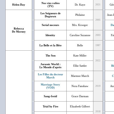
Nos vies volées
Helen Day
Dr. Kaye
Gér
2021
(TV)
Les Seigneurs de
Philaine
Jean-
Dogtown
2005
Serial noceurs
Mrs. Kroeger
Da
Rebecca
De Morney
Identity
Caroline Suzanne
Fa
2003
La Belle et la Bête
Belle
1987
The Son
Kate Miller
2022
Jurassic World :
Ellie Sattler
Bé
Le Monde d'après
Les Filles du docteur
Marmee March
C
March
Marriage Story
Nora Fanshaw
An
2019
(VOD)
Sang-froid
Grace Darman
Trial by Fire
Elizabeth Gilbert
2018