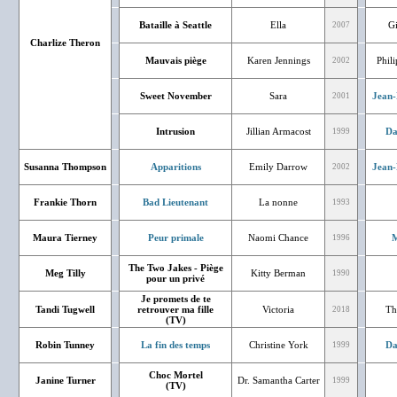
Bataille à Seattle
Ella
G
2007
Charlize Theron
Mauvais piège
Karen Jennings
Phil
2002
Sweet November
Sara
Jean-
2001
Intrusion
Jillian Armacost
Da
1999
Susanna Thompson
Apparitions
Emily Darrow
Jean-
2002
Frankie Thorn
Bad Lieutenant
La nonne
1993
Maura Tierney
Peur primale
Naomi Chance
M
1996
The Two Jakes - Piège
Meg Tilly
Kitty Berman
1990
pour un privé
Je promets de te
Tandi Tugwell
retrouver ma fille
Victoria
Th
2018
(TV)
Robin Tunney
La fin des temps
Christine York
Da
1999
Choc Mortel
Janine Turner
Dr. Samantha Carter
1999
(TV)