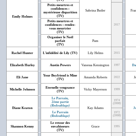
Petits meurtres et
confidences :
Sabrina Butler
Fra
mystérieuse disparition
(TV)
Emily Holmes
Petits meurtres et
confidences : rendez-
2017
vous meurtrier
(TV)
Organiser le Noël
parfait
Pam
(TV)
Rachel Hunter
L'infidélité de Lily (TV)
Lily Helms
2015
Elizabeth Hurley
Austin Powers
Vanessa Kensington
Da
1997
Your Boyfriend is Mine
Eli Jane
Amanda Roberts
J
2022
(TV)
Eternelle vengeance
Michelle Johnson
Vicky Mayerson
1999
(TV)
Le Parrain,
1974
2ème partie
(2008)
(Redoublage)
Diane Keaton
Kay Adams
J
Le Parrain
1972
(Redoublage)
(2008)
Le retour des
Shannon Kenny
envahisseurs
Grace
1995
(TV)