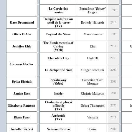
Le Cercle des
Bernadette "
Benny
"
1995
amies
Hogan
Tempête solaire : au
Kate Drummond
péril de la terre
Beverly Hillcroft
2013
(TV)
Olivia D'Abo
Beyond the Stars
Mara Simons
1989
The Fundamentals of
Jennifer Ehle
Caring
Elsa
J
2016
(VOD)
Chocolate City
Club DJ
2015
Carmen Electra
Le Jackpot de Noël
Ginger Peachum
2007
Breakaway
Catherine "Cat"
Erika Eleniak
2002
(Vidéo)
Morgan
Janine Eser
Inside
Christie Malcolm
1996
Etudiante et plus si
Elisabetta Fantone
affinités
Debra Thompson
J
2020
(TV)
Astéroïde
Diane Farr
Victoria
2011
(TV)
Isabella Ferrari
Saturno Contro
Laura
2007