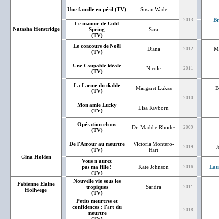
Une famille en péril (TV)
Susan Wade
Br
2013
Le manoir de Cold
Natasha Henstridge
Spring
Sara
(TV)
Le concours de Noël
Diana
Ma
2012
(TV)
Une Coupable idéale
Nicole
2011
(TV)
La Larme du diable
Margaret Lukas
B
(TV)
2010
Mon amie Lucky
Lisa Rayborn
(TV)
Opération chaos
Dr. Maddie Rhodes
2009
(TV)
De l'Amour au meurtre
Victoria Montero-
J
2019
(TV)
Hart
Gina Holden
Vous n'aurez
pas ma fille !
Kate Johnson
Lau
2016
(TV)
Nouvelle vie sous les
Fabienne Elaine
tropiques
Sandra
2011
Hollwege
(TV)
Petits meurtres et
confidences : l'art du
2018
meurtre
(TV)