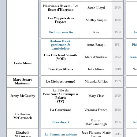
Harrison's flowers - Les
Sarah Lloyd
2000
fleurs d'Harrison
Les Muppets dans
Shelley Snipes
1999
l'espace
Un Jour sans fin
Rita
J
1993
Hudson Hawk,
gentleman &
Anna Baragli
Phi
1991
cambrioleur
Cha Cha Real Smooth
Mère d'Andrew
Jean-
2022
(VOD)
Leslie Mann
Brooklyn Affairs
Julia Minna
Nat
2019
Mary Stuart
Le Ciel s'est trompé
Miranda Jeffries
1989
Masterson
La Fille du
Père Noël 2 : Panique à
Jenny McCarthy
Mary Class
2009
Polaris
(TV)
La Courtisane
Veronica Franco
1998
Catherine
McCormack
Murron
Braveheart
Jac
1995
MacClannough
Elizabeth
Juge Florence-Marie
La Femme au tableau
2015
McGovern
Cooper