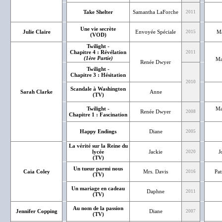
Take Shelter
Samantha LaForche
2011
Une vie secrète
Julie Claire
Envoyée Spéciale
Ma
2015
(VOD)
Twilight -
Chapitre 4 : Révélation
2011
(1ère Partie)
Ma
Renée Dwyer
Twilight -
Chapitre 3 : Hésitation
2010
Scandale à Washington
Sarah Clarke
Anne
(TV)
Twilight -
Ma
Renée Dwyer
2008
Chapitre 1 : Fascination
Happy Endings
Diane
2005
La vérité sur la Reine du
lycée
Jackie
J
2020
(TV)
Un tueur parmi nous
Caia Coley
Mrs. Davis
Pat
2016
(TV)
Un mariage en cadeau
Daphne
2011
(TV)
Au nom de la passion
Jennifer Copping
Diane
2007
(TV)