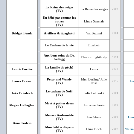
La Reine des neiges
La Reine des neiges
2002
(TV)
Un bébé pas comme les
autres
Linda Sanclair
(TV)
Bridget Fonda
Artifices & Spaghetti
Val Bazinni
2001
Le Cadeau de la vie
Elizabeth
Aux bons soins du Dr.
Eleanor Lightbody
1994
Kellogg
La famille du péché
Laurie Fortier
Laura
2020
(TV)
Peter and Wendy
Mrs. Darling/ Julie
Laura Fraser
Iv
2015
(TV)
Rose
Le cadeau de Noël
Inka Friedrich
Julia Letowski
2001
(TV)
Mort à petites doses
Megan Gallagher
Lorraine Farris
1999
(TV)
Menace Andromède
Lisa Stone
Geo
2008
(TV)
Anna Galvin
Mon bébé a disparu
Dana Hoch
Marie
2007
(TV)