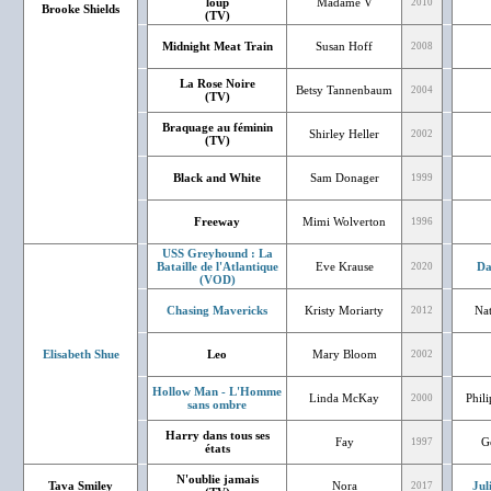
loup
Madame V
2010
Brooke Shields
(TV)
Midnight Meat Train
Susan Hoff
2008
La Rose Noire
Betsy Tannenbaum
2004
(TV)
Braquage au féminin
Shirley Heller
2002
(TV)
Black and White
Sam Donager
1999
Freeway
Mimi Wolverton
1996
USS Greyhound : La
Bataille de l'Atlantique
Eve Krause
Da
2020
(VOD)
Chasing Mavericks
Kristy Moriarty
Nat
2012
Elisabeth Shue
Leo
Mary Bloom
2002
Hollow Man - L'Homme
Linda McKay
Phil
2000
sans ombre
Harry dans tous ses
Fay
G
1997
états
N'oublie jamais
Tava Smiley
Nora
Jul
2017