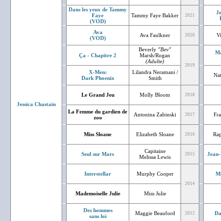
Dans les yeux de Tammy
J
Faye
Tammy Faye Bakker
2021
(VOD)
Ava
Ava Faulkner
V
2020
(VOD)
Beverly
"Bev"
Ma
Ça - Chapitre 2
Marsh/Rogan
(Adulte)
2019
X-Men:
Lilandra Neramani /
Nat
Dark Phoenix
Smith
Le Grand Jeu
Molly Bloom
2018
Jessica Chastain
La Femme du gardien de
Antonina Zabinski
Fr
2017
zoo
Miss Sloane
Elizabeth Sloane
Rap
2016
Capitaine
Seul sur Mars
Jean-
2015
Melissa Lewis
Interstellar
Murphy Cooper
Mi
2014
Mademoiselle Julie
Miss Julie
Des hommes
Maggie Beauford
Da
2012
sans loi