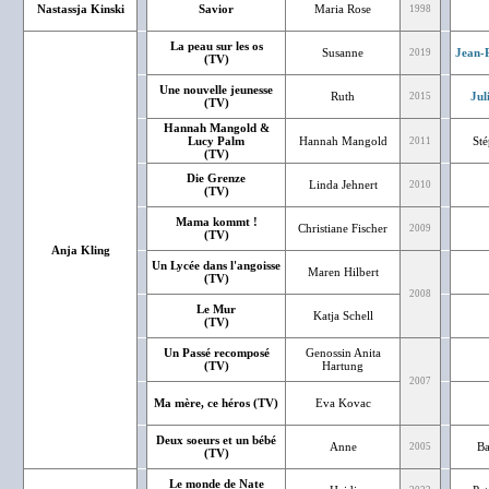
Nastassja Kinski
Savior
Maria Rose
1998
La peau sur les os
Susanne
Jean-P
2019
(TV)
Une nouvelle jeunesse
Ruth
Jul
2015
(TV)
Hannah Mangold &
Lucy Palm
Hannah Mangold
St
2011
(TV)
Die Grenze
Linda Jehnert
2010
(TV)
Mama kommt !
Christiane Fischer
2009
(TV)
Anja Kling
Un Lycée dans l'angoisse
Maren Hilbert
(TV)
2008
Le Mur
Katja Schell
(TV)
Un Passé recomposé
Genossin Anita
(TV)
Hartung
2007
Ma mère, ce héros (TV)
Eva Kovac
Deux soeurs et un bébé
Anne
Ba
2005
(TV)
Le monde de Nate