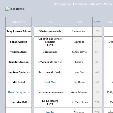
Voxographie
-
Formation
-
Interview / Média
Actrice V.O
Titre
Rôle
Dire
Année
Joey Lauren Adams
Génération rebelle
Simone Kerr
1993
Un petit pas vers le
Sarah Aldrich
bonheur
Miranda
Dom
2005
(TV)
Vanessa Angel
Camouflage
Cindy Davis
2001
Jennifer Aniston
L'Amour de ma vie
Debbie
1997
Christina Applegate
Le Prince de Sicile
Diane Steen
1998
Mili Avital
Dead Man
Thel Russell
G
1996
Drew Barrymore
Le Démon des armes
Anita Minteer
Phil
1992
La Locataire
Lauralee Bell
Dr. Carol Allen
Pa
2018
(TV)
Stubby
Margaret
Ale
2018