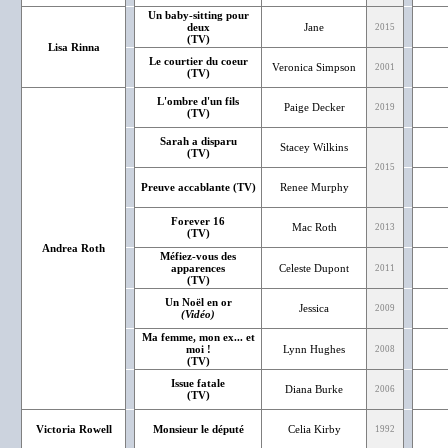
Un baby-sitting pour
deux
Jane
2015
(TV)
Lisa Rinna
Le courtier du coeur
Veronica Simpson
2001
(TV)
L'ombre d'un fils
Paige Decker
2019
(TV)
Sarah a disparu
Stacey Wilkins
(TV)
2015
Preuve accablante (TV)
Renee Murphy
Forever 16
Mac Roth
2013
(TV)
Andrea Roth
Méfiez-vous des
apparences
Celeste Dupont
2011
(TV)
Un Noël en or
Jessica
2009
(Vidéo)
Ma femme, mon ex... et
moi !
Lynn Hughes
2008
(TV)
Issue fatale
Diana Burke
2006
(TV)
Victoria Rowell
Monsieur le député
Celia Kirby
1992