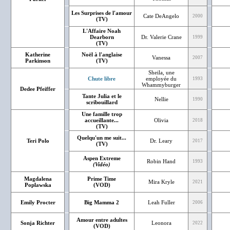
Les Surprises de l'amour
Cate DeAngelo
2000
(TV)
L'Affaire Noah
Dearborn
Dr. Valerie Crane
1999
(TV)
Katherine
Noël à l'anglaise
Vanessa
2007
Parkinson
(TV)
Sheila, une
Chute libre
employée du
1993
Whammyburger
Dedee Pfeiffer
Tante Julia et le
Nellie
1990
scribouillard
Une famille trop
accueillante...
Olivia
2018
(TV)
Quelqu'un me suit...
Teri Polo
Dr. Leary
2017
(TV)
Aspen Extreme
Robin Hand
1993
(Vidéo)
Magdalena
Prime Time
Mira Kryle
2021
Poplawska
(VOD)
Emily Procter
Big Mamma 2
Leah Fuller
2006
Amour entre adultes
Sonja Richter
Leonora
2022
(VOD)