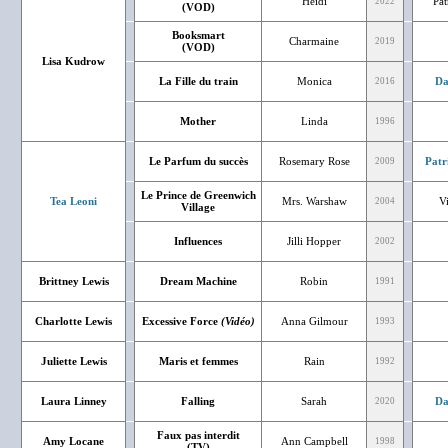
Heidi
Pat
2022
(VOD)
Booksmart
Charmaine
2019
(VOD)
Lisa Kudrow
La Fille du train
Monica
Da
2016
Mother
Linda
1996
Le Parfum du succès
Rosemary Rose
Patr
2009
Le Prince de Greenwich
Tea Leoni
Mrs. Warshaw
V
2004
Village
Influences
Jilli Hopper
2002
Brittney Lewis
Dream Machine
Robin
1991
Charlotte Lewis
Excessive Force
(Vidéo)
Anna Gilmour
1993
Juliette Lewis
Maris et femmes
Rain
1992
Laura Linney
Falling
Sarah
Da
2020
Faux pas interdit
Amy Locane
Ann Campbell
1998
(TV)