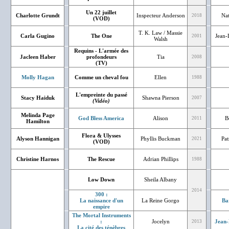
Un 22 juillet
Charlotte Grundt
Inspecteur Anderson
Nat
2018
(VOD)
T. K. Law / Massie
Carla Gugino
The One
Jean-
2001
Walsh
Requins - L'armée des
Jacleen Haber
profondeurs
Tia
2008
(TV)
Molly Hagan
Comme un cheval fou
Ellen
1988
L'empreinte du passé
Stacy Haiduk
Shawna Pierson
2007
(Vidéo)
Melinda Page
God Bless America
Alison
B
2011
Hamilton
Flora & Ulysses
Alyson Hannigan
Phyllis Buckman
Pat
2021
(VOD)
Christine Harnos
The Rescue
Adrian Phillips
1988
Low Down
Sheila Albany
2014
300 :
La naissance d'un
La Reine Gorgo
Ba
empire
The Mortal Instruments
:
Jocelyn
Jean-
2013
La cité des ténèbres