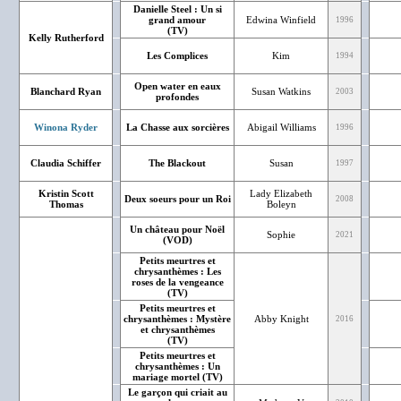
Danielle Steel : Un si
grand amour
Edwina Winfield
1996
(TV)
Kelly Rutherford
Les Complices
Kim
1994
Open water en eaux
Blanchard Ryan
Susan Watkins
2003
profondes
Winona Ryder
La Chasse aux sorcières
Abigail Williams
1996
Claudia Schiffer
The Blackout
Susan
1997
Kristin Scott
Lady Elizabeth
Deux soeurs pour un Roi
2008
Thomas
Boleyn
Un château pour Noël
Sophie
2021
(VOD)
Petits meurtres et
chrysanthèmes : Les
roses de la vengeance
(TV)
Petits meurtres et
chrysanthèmes : Mystère
Abby Knight
2016
et chrysanthèmes
(TV)
Petits meurtres et
chrysanthèmes : Un
mariage mortel (TV)
Le garçon qui criait au