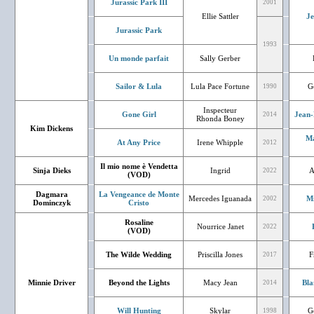
Jurassic Park III
2001
Ellie Sattler
J
Jurassic Park
1993
Un monde parfait
Sally Gerber
Sailor & Lula
Lula Pace Fortune
G
1990
Inspecteur
Gone Girl
Jean-
2014
Rhonda Boney
Kim Dickens
Ma
At Any Price
Irene Whipple
2012
Il mio nome è Vendetta
Sinja Dieks
Ingrid
A
2022
(VOD)
Dagmara
La Vengeance de Monte
Mercedes Iguanada
Mi
2002
Dominczyk
Cristo
Rosaline
Nourrice Janet
2022
(VOD)
The Wilde Wedding
Priscilla Jones
F
2017
Minnie Driver
Beyond the Lights
Macy Jean
Bla
2014
Will Hunting
Skylar
G
1998