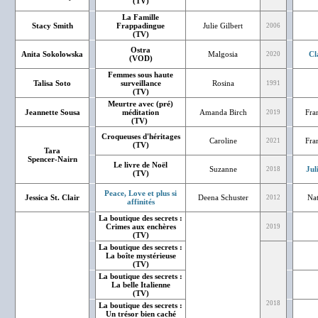
(TV)
La Famille
Stacy Smith
Frappadingue
Julie Gilbert
2006
(TV)
Ostra
Anita Sokolowska
Malgosia
Cl
2020
(VOD)
Femmes sous haute
Talisa Soto
surveillance
Rosina
1991
(TV)
Meurtre avec (pré)
Jeannette Sousa
méditation
Amanda Birch
Fra
2019
(TV)
Croqueuses d'héritages
Caroline
Fra
2021
(TV)
Tara
Spencer-Nairn
Le livre de Noël
Suzanne
Jul
2018
(TV)
Peace, Love et plus si
Jessica St. Clair
Deena Schuster
Nat
2012
affinités
La boutique des secrets :
Crimes aux enchères
2019
(TV)
La boutique des secrets :
La boîte mystérieuse
(TV)
La boutique des secrets :
La belle Italienne
(TV)
2018
La boutique des secrets :
Un trésor bien caché