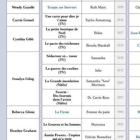
Wendy Gazelle
Traque sur Internet
Ruth Marx
Cl
1995
Une carte pour dire je
Carrie Genzel
t'aime
Taylor Armstrong
2016
(TV)
La petite boutique de
Noël
Helen
Jean-P
2017
(TV)
Cynthia Gibb
Le pacte des tricheuses
Brenda Marshall
C
2013
(TV)
Séducteur et... tueur
Samantha
2018
(TV)
La guerre des cookies
Julie
2012
(TV)
Jessalyn Gilsig
La Grande inondation
Samantha "
Sam
"
2007
(Vidéo)
Morrison
Swarm -
Des fourmis
Dr. Carrie Ross
2007
dans l'avion
(Vidéo)
Rebecca Glenn
La Firme
Femme du patio
H
1993
Le Gourou et les femmes
Sharonna
2002
Heather Graham
Austin Powers - l'espion
Felicity Bonnebez
Da
1999
qui m'a tirée