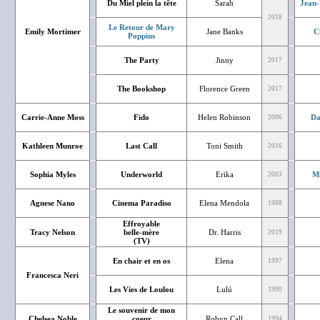
Du Miel plein la tête
Sarah
Jean-
2018
Le Retour de Mary
Emily Mortimer
Jane Banks
C
Poppins
The Party
Jinny
2017
The Bookshop
Florence Green
2017
Carrie-Anne Moss
Fido
Helen Robinson
Da
2006
Kathleen Munroe
Last Call
Toni Smith
2016
Sophia Myles
Underworld
Erika
Mi
2003
Agnese Nano
Cinema Paradiso
Elena Mendola
1988
Effroyable
Tracy Nelson
belle-mère
Dr. Harris
2019
(TV)
En chair et en os
Elena
1997
Francesca Neri
Les Vies de Loulou
Lulú
1990
Le souvenir de mon
Chelsea Noble
coeur
Robyn Call
1994