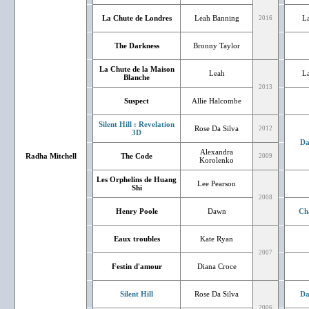
La Chute de Londres
Leah Banning
La
2016
The Darkness
Bronny Taylor
La Chute de la Maison
Leah
La
Blanche
2013
Suspect
Allie Halcombe
Silent Hill : Revelation
Rose Da Silva
2012
3D
Da
Alexandra
Radha Mitchell
The Code
2009
Korolenko
Les Orphelins de Huang
Lee Pearson
Shi
2008
Henry Poole
Dawn
Ch
Eaux troubles
Kate Ryan
2007
Festin d'amour
Diana Croce
Silent Hill
Rose Da Silva
Da
2006