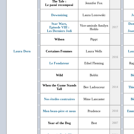
The Tale :
Jennifer Fox
Le passé recomposé
Downsizing
Laura Lonowski
J
Star Wars,
Don
Vice-amirale Amilyn
Episode VIII :
2017
Holdo
Les Derniers Jedi
Jean
Wilson
Pippi
Laura Dern
Certaines Femmes
Laura Wells
Lau
2016
Le Fondateur
Ethel Fleming
Rap
Wild
Bobbi
Bé
When the Game Stands
Bev Ladouceur
Thi
2014
Tall
Nos étoiles contraires
Mme Lancaster
Bé
Mon beau-père et nous
Prudence
Emm
2010
Year of the Dog
Bret
2007