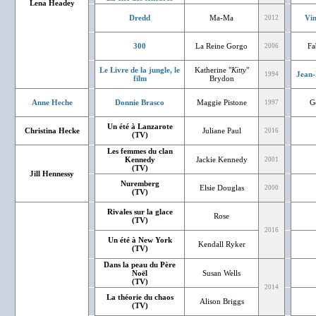
Lena Headey
Dredd
Ma-Ma
Vin
2012
300
La Reine Gorgo
Fa
2006
Le Livre de la jungle, le
Katherine "
Kitty
"
Jean-
1994
film
Brydon
Anne Heche
Donnie Brasco
Maggie Pistone
G
1997
Un été à Lanzarote
Christina Hecke
Juliane Paul
2016
(TV)
Les femmes du clan
Kennedy
Jackie Kennedy
2001
(TV)
Jill Hennessy
Nuremberg
Elsie Douglas
2000
(TV)
Rivales sur la glace
Rose
(TV)
2016
Un été à New York
Kendall Ryker
(TV)
Dans la peau du Père
Noël
Susan Wells
(TV)
2014
La théorie du chaos
Alison Briggs
(TV)