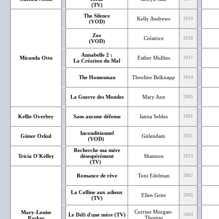
(TV)
The Silence
Kelly Andrews
2019
(VOD)
Zoe
Créatrice
2018
(VOD)
Annabelle 2 :
Miranda Otto
Esther Mullins
2017
La Création du Mal
The Homesman
Theoline Belknapp
2014
La Guerre des Mondes
Mary Ann
2005
Kellie Overbey
Sans aucune défense
Janna Seldes
1991
Inconditionnel
Güner Ozkul
Gülendam
2021
(VOD)
Recherche ma mère
Tricia O'Kelley
désespérément
Shannon
2013
(TV)
Romance de rêve
Toni Edelman
2002
La Colline aux adieux
Ellen Grier
2005
(TV)
Corrine Morgan-
Mary-Louise
Le Défi d'une mère (TV)
2004
Thomas
Parker