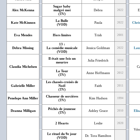
Sugar baby
Alex McKenna
malgré moi
Debra
E
2022
(TV)
La Bulle
Kate McKinnon
Paula
Chri
2022
(VOD)
Eva Mendes
Hors limites
Trish
2001
13 :
Debra Missing
La comédie musicale
Jessica Goldman
Lau
2022
(VOD)
Il était une fois un
Julia Friedrich
2010
meurtre
Claudia Michelsen
Ca
La Tour
Anne Hoffmann
2012
(TV)
Les chassés-croisés de
Gabrielle Miller
Noël
Faith
2011
(TV)
Chasseur de sorcières
Penelope Ann Miller
Kim Hudson
1994
(TV)
Péchés de jeunesse
Deanna Milligan
Ashley Grace
Eli
2010
(TV)
2 Hearts
Leslie
2020
Véro
Le rituel du 9e jour
Dr. Tora Hamilton
(VOD)