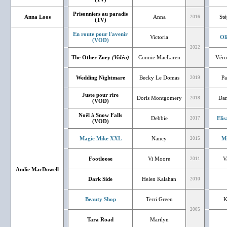
Prisonniers au paradis
Anna Loos
Anna
St
2016
(TV)
En route pour l'avenir
Victoria
Ol
(VOD)
2022
The Other Zoey
(Vidéo)
Connie MacLaren
Véro
Wedding Nightmare
Becky Le Domas
Pa
2019
Juste pour rire
Doris Montgomery
Dan
2018
(VOD)
Noël à Snow Falls
Debbie
Eli
2017
(VOD)
Magic Mike XXL
Nancy
Mi
2015
Footloose
Vi Moore
V
2011
Andie MacDowell
Dark Side
Helen Kalahan
2010
Beauty Shop
Terri Green
K
2005
Tara Road
Marilyn