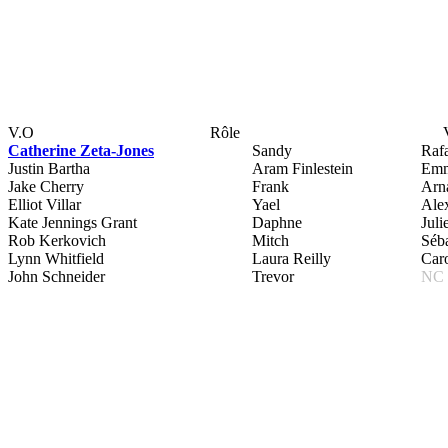
V.O
Rôle
Catherine Zeta-Jones
Sandy
Raf
Justin Bartha
Aram Finlestein
Emm
Jake Cherry
Frank
Arn
Elliot Villar
Yael
Alex
Kate Jennings Grant
Daphne
Juli
Rob Kerkovich
Mitch
Séba
Lynn Whitfield
Laura Reilly
Car
John Schneider
Trevor
NC