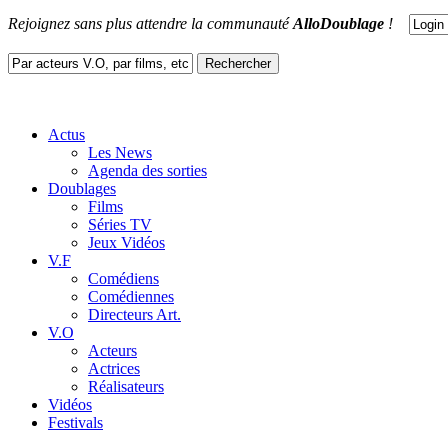
Rejoignez sans plus attendre la communauté
AlloDoublage
!
Actus
Les News
Agenda des sorties
Doublages
Films
Séries TV
Jeux Vidéos
V.F
Comédiens
Comédiennes
Directeurs Art.
V.O
Acteurs
Actrices
Réalisateurs
Vidéos
Festivals