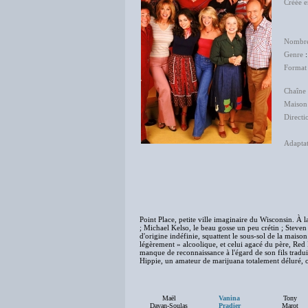
Créée 
Te
Ma
Nombre
Genre
Format
Chaîne 
Maison
Directi
Dom
Adapta
Van
Jean
Chri
Igo
Point Place, petite ville imaginaire du Wisconsin. À l
; Michael Kelso, le beau gosse un peu crétin ; Steven 
d'origine indéfinie, squattent le sous-sol de la maiso
légèrement » alcoolique, et celui agacé du père, Red
manque de reconnaissance à l'égard de son fils tradui
Hippie, un amateur de marijuana totalement déluré, o
Maël
Vanina
Tony
Davan-Soulas
Pradier
Marot