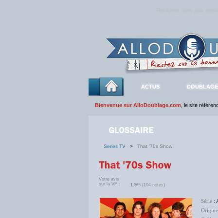
Rejoignez sans plus atte
ACTUS
DOUBLAGE
Bienvenue sur AlloDoublage.com
, le site référe
Series TV
>
That '70s Show
Votre avis
sur la VF :
1.9
/5 (104 notes)
Série
: 
Origine