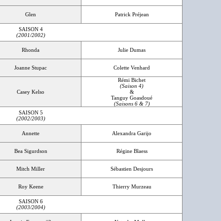
Glen
Patrick Préjean
SAISON 4
(2001/2002)
Rhonda
Julie Dumas
Joanne Stupac
Colette Venhard
Rémi Bichet
(Saison 4)
Casey Kelso
&
Tanguy Goasdoué
(Saisons 6 & 7)
SAISON 5
(2002/2003)
Annette
Alexandra Garijo
Bea Sigurdson
Régine Blaess
Mitch Miller
Sébastien Desjours
Roy Keene
Thierry Murzeau
SAISON 6
(2003/2004)