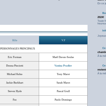
En ce j
2024!
Toute l
heureus
Joyeux 
Rôle
V.F
 PERSONNAGES PRINCIPAUX
chambr
À la mé
Eric Forman
Maël Davan-Soulas
Donna Pinciotti
Vanina Pradier
revien
À la mé
Michael Kelso
Tony Marot
Jackie Burkhart
Sarah Marot
Steven Hyde
Pascal Grull
Fez
Paolo Domingo