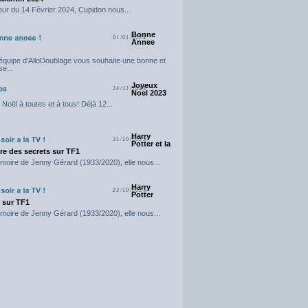
our du 14 Février 2024, Cupidon nous...
Bonne
01/01/2024
Annee
'équipe d'AlloDoublage vous souhaite une bonne et
e...
Joyeux
24/12/2023
Noel 2023
Noël à toutes et à tous! Déjà 12...
Harry
31/10/2023
Potter et la
e des secrets sur TF1
moire de Jenny Gérard (1933/2020), elle nous...
Harry
23/10/2023
Potter
t sur TF1
moire de Jenny Gérard (1933/2020), elle nous...