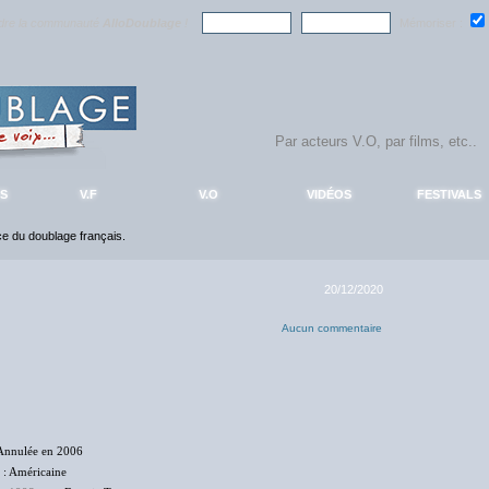
ndre la communauté
AlloDoublage
!
Mémoriser :
S
V.F
V.O
VIDÉOS
FESTIVALS
nce du doublage français.
20/12/2020
Aucun commentaire
Annulée en 2006
: Américaine