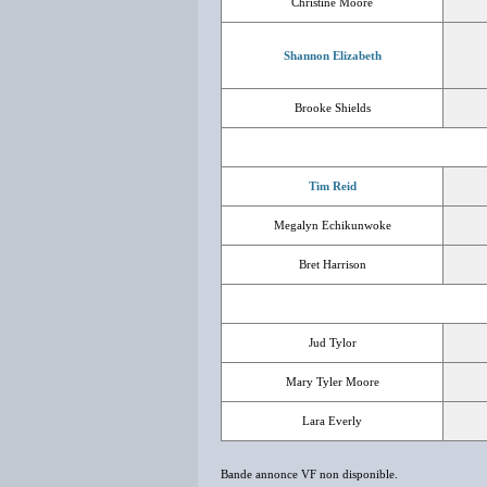
Christine Moore
Shannon Elizabeth
Brooke Shields
Tim Reid
Megalyn Echikunwoke
Bret Harrison
Jud Tylor
Mary Tyler Moore
Lara Everly
Bande annonce VF non disponible.