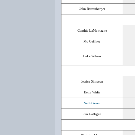
John Ratzenberger
Cynthia LaMontagne
Mo Gaffney
Luke Wilson
Jessica Simpson
Betty White
Seth Green
Jim Gaffigan