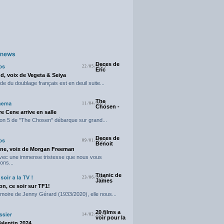
Deces de
22/05/2025
Eric
d, voix de Vegeta & Seiya
e du doublage français est en deuil suite...
The
11/04/2025
Chosen -
e Cene arrive en salle
on 5 de "The Chosen" débarque sur grand...
Deces de
09/01/2025
Benoit
ne, voix de Morgan Freeman
avec une immense tristesse que nous vous
ons...
Titanic de
23/06/2024
James
n, ce soir sur TF1!
moire de Jenny Gérard (1933/2020), elle nous...
20 films a
14/02/2024
voir pour la
Valentin 2024