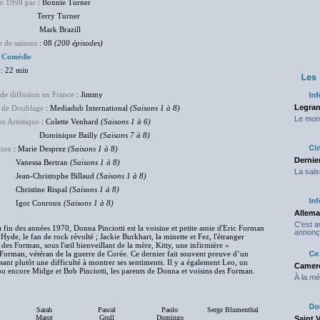
en 1998 par
: Bonnie Turner
rry Turner
rk Brazill
 de saisons
: 08
(200 épisodes)
:
Comédie
: 22 min
de diffusion en France
: Jimmy
Legran
 de Doublage
: Mediadub International
(Saisons 1 à 8)
Le mond
on Artistique
: Colette Venhard
(Saisons 1 à 6)
inique Bailly
(Saisons 7 à 8)
tion
: Marie Desprez
(Saisons 1 à 8)
Dernier
essa Bertran
(Saisons 1 à 8)
La sais
-Christophe Billaud
(Saisons 1 à 8)
stine Rispal
(Saisons 1 à 8)
r Conroux
(Saisons 1 à 8)
Allema
C'est 
a fin des années 1970, Donna Pinciotti est la voisine et petite amie d'Eric Forman
annonç
Hyde, le fan de rock révolté ; Jackie Burkhart, la minette et Fez, l'étranger
n des Forman, sous l'œil bienveillant de la mère, Kitty, une infirmière «
 Forman, vétéran de la guerre de Corée. Ce dernier fait souvent preuve d’un
sant plutôt une difficulté à montrer ses sentiments. Il y a également Leo, un
Camero
u encore Midge et Bob Pinciotti, les parents de Donna et voisins des Forman.
À la mé
Sarah
Pascal
Paolo
Serge Blumenthal
Marot
Grull
Domingo
Saint 