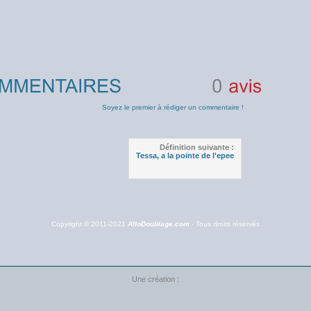
0
avis
Soyez le premier à rédiger un commentaire !
Définition suivante :
Tessa, a la pointe de l'epee
Copyright © 2011-2021
AlloDoublage.com
- Tous droits réservés
Une création :