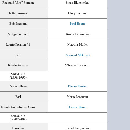
Reginald "
Red
" Forman
Serge Blumenthal
Kitty Forman
Dany Laurent
Bob Pinciotti
Paul Borne
Midge Pinciotti
Annie Le Youdec
Laurie Forman #1
Natacha Muller
Leo
Bernard Métraux
Randy Pearson
Sébastien Desjours
SAISON 2
(1999/2000)
Pasteur Dave
Pierre Tessier
Earl
Mario Pecqueur
Nimah Amin/Raina Amin
Laura Blanc
SAISON 3
(2000/2001)
Caroline
Célia Charpentier