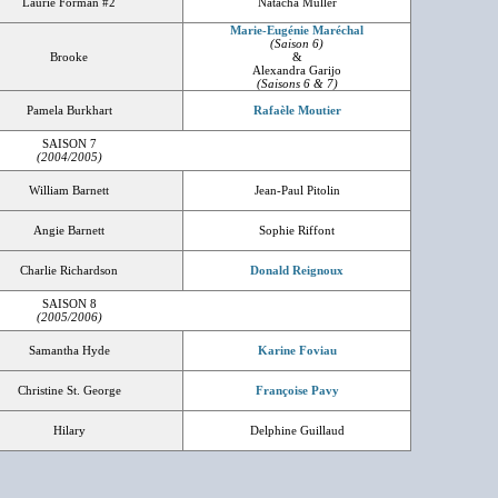
Laurie Forman #2
Natacha Muller
Marie-Eugénie Maréchal
(Saison 6)
Brooke
&
Alexandra Garijo
(Saisons 6 & 7)
Pamela Burkhart
Rafaèle Moutier
SAISON 7
(2004/2005)
William Barnett
Jean-Paul Pitolin
Angie Barnett
Sophie Riffont
Charlie Richardson
Donald Reignoux
SAISON 8
(2005/2006)
Samantha Hyde
Karine Foviau
Christine St. George
Françoise Pavy
Hilary
Delphine Guillaud