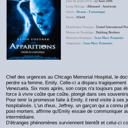
Date de sortie DVD
: 22 Août 2006
Long Métrage
: Allemand - Américain
Genre
:
Drame
-
Fantastique
Durée
: 01h44
Distributeur Français
: United International Pic
Maison de Doublage
: Dubbing Brothers
Direction Artistique
:
Jean-Marc Pannetier
Adaptation
:
Jean-Marc Pannetier
Chef des urgences au Chicago Memorial Hospital, le doc
perdre sa femme, Emily. Celle-ci a disparu tragiquement
Venezuela. Six mois après, son corps n'a toujours pas ét
force à vivre coûte que coûte, plongé dans ses souvenirs
Pour tenir la promesse faite à Emily, il rend visite à ses 
hospitalisés. L'un d'eux, Jeffrey, un garçon qui a connu 
post-mortem, affirme qu'Emily essaie de communiquer a
intermédiaire.
D'étranges phénomènes surviennent bientôt et celui-ci c