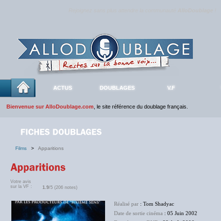
Rejoignez sans plus attendre la communauté
AlloDoublage
!
ACTUS
DOUBLAGES
V.F
Bienvenue sur AlloDoublage.com
, le site référence du doublage français.
Films
>
Apparitions
Votre avis
sur la VF :
1.9
/5 (206 notes)
Réalisé par
: Tom Shadyac
Date de sortie cinéma
: 05 Juin 2002