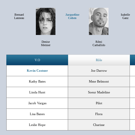
Bernard
Jacqueline
Isabelle
Lanneau
Cohen
Ganz
Denise
Rémi
Metmer
Carballido
V.O
Rôle
Kevin Costner
Joe Darrow
Kathy Bates
Mme Belmont
Linda Hunt
Soeur Madeline
Jacob Vargas
Pilot
Lisa Banes
Flora
Leslie Hope
Charisse