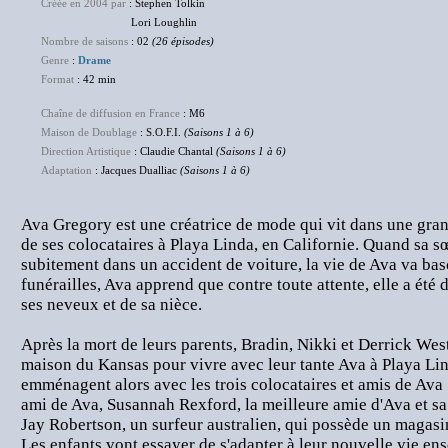
Créée en 2004 par
: Stephen Tolkin
Lori Loughlin
Nombre de saisons
: 02
(26 épisodes)
Genre
:
Drame
Format
: 42 min
Chaîne de diffusion en France
: M6
Maison de Doublage
: S.O.F.I.
(Saisons 1 à 6)
Direction Artistique
: Claudie Chantal
(Saisons 1 à 6)
Adaptation
: Jacques Dualliac
(Saisons 1 à 6)
Ava Gregory est une créatrice de mode qui vit dans une gr
de ses colocataires à Playa Linda, en Californie. Quand sa s
subitement dans un accident de voiture, la vie de Ava va bas
funérailles, Ava apprend que contre toute attente, elle a ét
ses neveux et de sa nièce.
Après la mort de leurs parents, Bradin, Nikki et Derrick West
maison du Kansas pour vivre avec leur tante Ava à Playa Lind
emménagent alors avec les trois colocataires et amis de Ava 
ami de Ava, Susannah Rexford, la meilleure amie d'Ava et sa p
Jay Robertson, un surfeur australien, qui possède un magasin
Les enfants vont essayer de s'adapter à leur nouvelle vie en