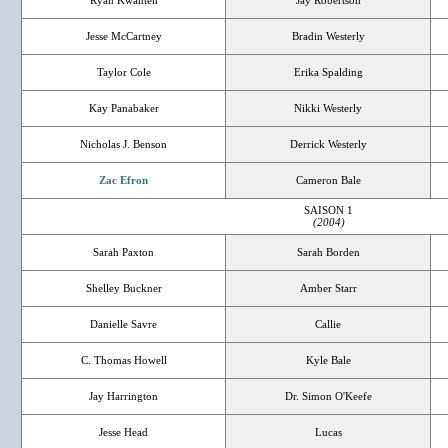
Ryan Kwanten
Jay Robertson
Jesse McCartney
Bradin Westerly
Taylor Cole
Erika Spalding
Kay Panabaker
Nikki Westerly
Nicholas J. Benson
Derrick Westerly
Zac Efron
Cameron Bale
SAISON 1
(2004)
Sarah Paxton
Sarah Borden
Shelley Buckner
Amber Starr
Danielle Savre
Callie
C. Thomas Howell
Kyle Bale
Jay Harrington
Dr. Simon O'Keefe
Jesse Head
Lucas