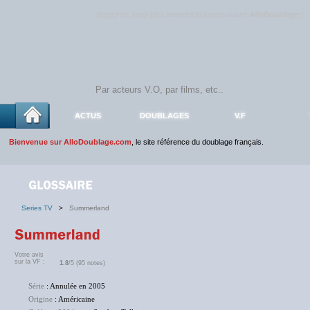
Rejoignez sans plus attendre la communauté
AlloDoublage
!
ACTUS
DOUBLAGES
V.F
Bienvenue sur AlloDoublage.com
, le site référence du doublage français.
Series TV
>
Summerland
Votre avis
sur la VF :
1.8
/5 (95 notes)
Série
: Annulée en 2005
Origine
: Américaine