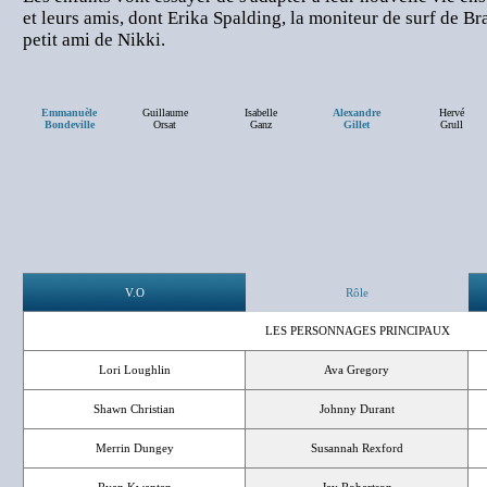
et leurs amis, dont Erika Spalding, la moniteur de surf de Br
petit ami de Nikki.
Emmanuèle
Guillaume
Isabelle
Alexandre
Hervé
Bondeville
Orsat
Ganz
Gillet
Grull
V.O
Rôle
LES PERSONNAGES PRINCIPAUX
Lori Loughlin
Ava Gregory
Shawn Christian
Johnny Durant
Merrin Dungey
Susannah Rexford