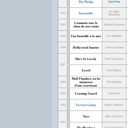
The Pledge
Sean Penn
M. Night
Incassable
2001
Shyamalan
Comment tuer le
2000
Michael Kalesniko
chien de son voisin
Une bouteille à la mer
1999
Luis Mandoki
Hollywood Sunrise
1998
Anthony Drazan
She's So Lovely
Nick Cassavetes
1997
Loved
Erin Dignam
Moll Flanders, ou les
mémoires
1996
Pen Densham
d'une courtisane
Crossing Guard
1995
Sean Penn
Forrest Gump
1994
Robert Zemeckis
Toys
Barry Levinson
1992
The Playboys
Gilles MacKinnon