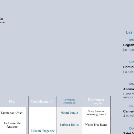
lie
mas
Legran
Le mond
Dernier
La sais
Allema
C'est 
annonç
Distributeur
Direction
Rôle
Comédienne V.F
Artistique
Français
Camero
Sony Pictures
Lieutenant Joshi
Michel Derain
Releasing France
À la mé
La Générale
Barbara Tissier
Warner Bros France
Antiope
Juliette Degenne
Saint 