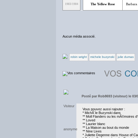
The Yellow Rose
Barbara
1983/1984
Aucun média associé.
robin wright
michele buzynski
julie dumas
Posté par
Rob8693 (visiteur) le 03/
Vous pouvez aussi rajouter :
* MichÃ¨le Buzynski dans
** Moll Flanders ou les mÃ©moires d
** Loved
** Laurier blanc
** La Maison au bout du monde
** Nine Lives
* Juliette Degenne dans House of Ca