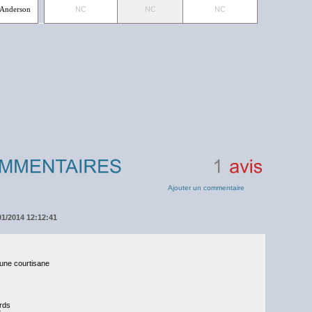
 Anderson
NC
NC
NC
1
avis
Ajouter un commentaire
01/2014 12:12:41
'une courtisane
rds