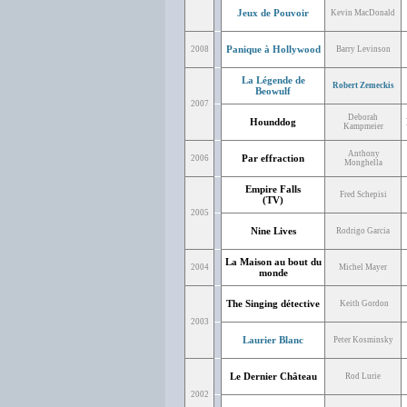
Jeux de Pouvoir
Kevin MacDonald
Panique à Hollywood
2008
Barry Levinson
La Légende de
Robert Zemeckis
Beowulf
2007
Deborah
Hounddog
Kampmeier
Anthony
Par effraction
2006
Monghella
Empire Falls
Fred Schepisi
(TV)
2005
Nine Lives
Rodrigo Garcia
La Maison au bout du
2004
Michel Mayer
monde
The Singing détective
Keith Gordon
2003
Laurier Blanc
Peter Kosminsky
Le Dernier Château
Rod Lurie
2002