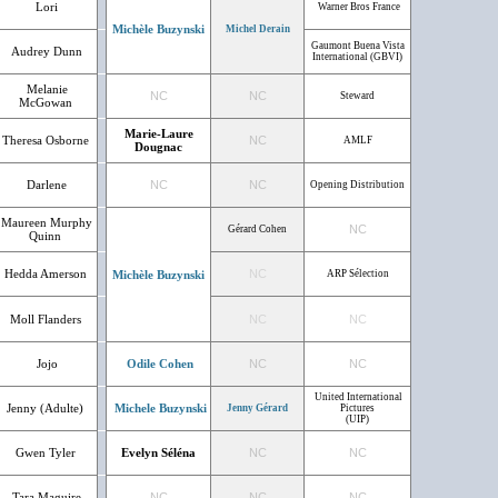
Lori
Warner Bros France
Michèle Buzynski
Michel Derain
Gaumont Buena Vista
Audrey Dunn
International (GBVI)
Melanie
NC
NC
Steward
McGowan
Marie-Laure
Theresa Osborne
NC
AMLF
Dougnac
Darlene
NC
NC
Opening Distribution
Maureen Murphy
NC
Gérard Cohen
Quinn
Hedda Amerson
NC
Michèle Buzynski
ARP Sélection
Moll Flanders
NC
NC
Jojo
Odile Cohen
NC
NC
United International
Jenny (Adulte)
Michele Buzynski
Jenny Gérard
Pictures
(UIP)
Gwen Tyler
Evelyn Séléna
NC
NC
Tara Maguire
NC
NC
NC