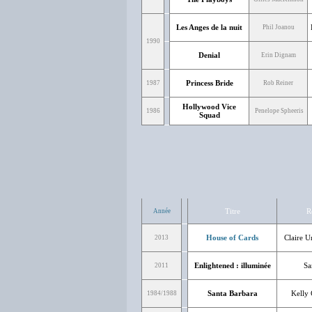
Les Anges de la nuit
Phil Joanou
1990
Denial
Erin Dignam
Princess Bride
1987
Rob Reiner
Hollywood Vice
1986
Penelope Spheeris
Squad
Titre
R
Année
House of Cards
Claire 
2013
Enlightened : illuminée
Sa
2011
Santa Barbara
Kelly 
1984/1988