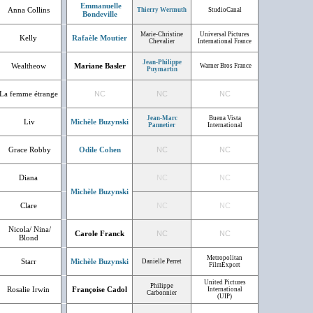
Emmanuelle
Anna Collins
Thierry Wermuth
StudioCanal
Bondeville
Marie-Christine
Universal Pictures
Kelly
Rafaèle Moutier
Chevalier
International France
Jean-Philippe
Wealtheow
Mariane Basler
Warner Bros France
Puymartin
La femme étrange
NC
NC
NC
Jean-Marc
Buena Vista
Liv
Michèle Buzynski
Pannetier
International
Grace Robby
Odile Cohen
NC
NC
Diana
NC
NC
Michèle Buzynski
Clare
NC
NC
Nicola/ Nina/
Carole Franck
NC
NC
Blond
Metropolitan
Starr
Michèle Buzynski
Danielle Perret
FilmExport
United Pictures
Philippe
Rosalie Irwin
Françoise Cadol
International
Carbonnier
(UIP)