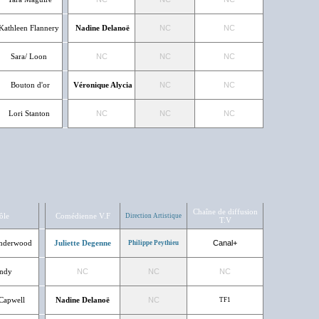
Kathleen Flannery
Nadine Delanoë
NC
NC
Sara/ Loon
NC
NC
NC
Bouton d'or
Véronique Alycia
NC
NC
Lori Stanton
NC
NC
NC
Chaîne de diffusion
ôle
Comédienne V.F
Direction Artistique
T.V
Underwood
Juliette Degenne
Canal+
Philippe Peythieu
ndy
NC
NC
NC
Capwell
Nadine Delanoë
NC
TF1