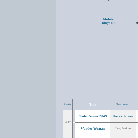
Michèle
Ju
Buzynski
Du
Titre
Année
Réalisateur
Blade Runner 2049
Denis Villeneuve
2017
Wonder Woman
Patty Jenkins