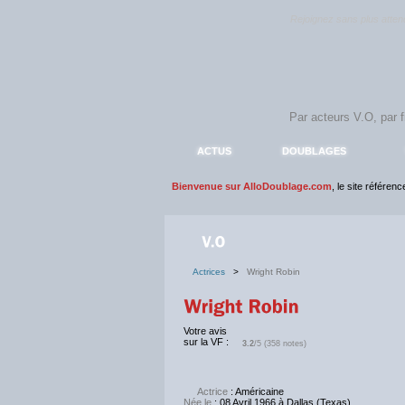
Rejoignez sans plus atte
ACTUS
DOUBLAGES
Bienvenue sur AlloDoublage.com
, le site référen
Actrices
>
Wright Robin
Votre avis
sur la VF :
3.2
/5 (358 notes)
Actrice
: Américaine
Née le
: 08 Avril 1966 à Dallas (Texas)