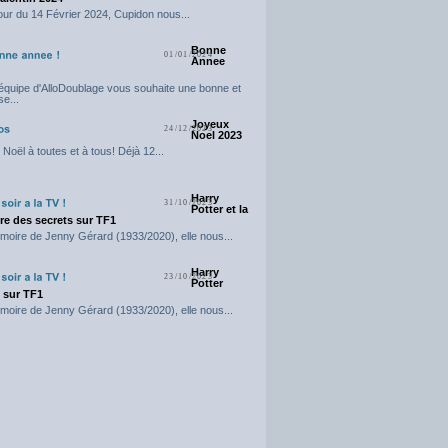
our du 14 Février 2024, Cupidon nous...
Bonne
01/01/2024
Annee
'équipe d'AlloDoublage vous souhaite une bonne et
e...
Joyeux
24/12/2023
Noel 2023
Noël à toutes et à tous! Déjà 12...
Harry
31/10/2023
Potter et la
e des secrets sur TF1
moire de Jenny Gérard (1933/2020), elle nous...
Harry
23/10/2023
Potter
t sur TF1
moire de Jenny Gérard (1933/2020), elle nous...