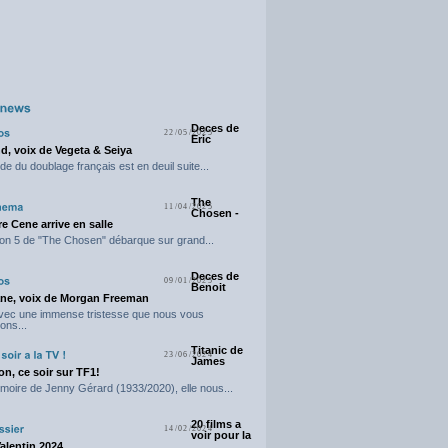
Deces de
22/05/2025
Eric
d, voix de Vegeta & Seiya
e du doublage français est en deuil suite...
The
11/04/2025
Chosen -
e Cene arrive en salle
on 5 de "The Chosen" débarque sur grand...
Deces de
09/01/2025
Benoit
ne, voix de Morgan Freeman
avec une immense tristesse que nous vous
ons...
Titanic de
23/06/2024
James
n, ce soir sur TF1!
moire de Jenny Gérard (1933/2020), elle nous...
20 films a
14/02/2024
voir pour la
Valentin 2024