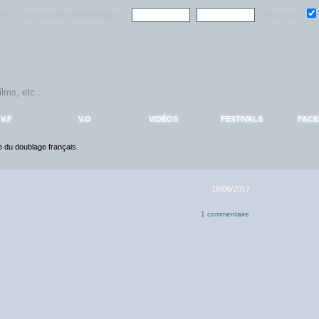
ndre la communauté
AlloDoublage
!
Mémoriser :
V.F
V.O
VIDÉOS
FESTIVALS
FAC
ce du doublage français.
18/06/2017
1 commentaire