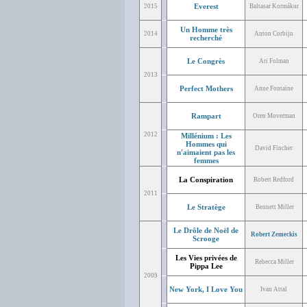
Everest
2015
Baltasar Kormákur
Un Homme très
2014
Anton Corbijn
recherché
Le Congrès
Ari Folman
2013
Perfect Mothers
Anne Fontaine
Rampart
Oren Moverman
2012
Millénium : Les
Hommes qui
David Fincher
n'aimaient pas les
femmes
La Conspiration
Robert Redford
2011
Le Stratège
Bennett Miller
Le Drôle de Noël de
Robert Zemeckis
Scrooge
Les Vies privées de
Rebecca Miller
Pippa Lee
2009
New York, I Love You
Ivan Attal