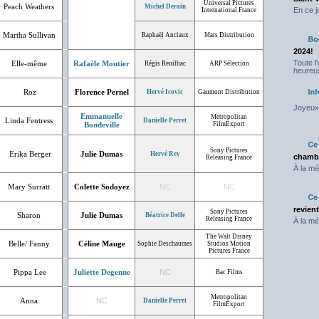
Universal Pictures
Peach Weathers
Michel Derain
En ce j
International France
Martha Sullivan
Raphaël Anciaux
Mars Distribution
2024!
Toute l
Elle-même
Rafaèle Moutier
Régis Reuilhac
ARP Sélection
heureus
Roz
Florence Pernel
Hervé Icovic
Gaumont Distribution
Joyeux 
Emmanuelle
Metropolitan
Linda Fentress
Danielle Perret
Bondeville
FilmExport
Sony Pictures
Erika Berger
Julie Dumas
Hervé Rey
chambr
Releasing France
À la mé
Mary Surratt
Colette Sodoyez
NC
NC
revien
Sony Pictures
Sharon
Julie Dumas
Béatrice Delfe
Releasing France
À la mé
The Walt Disney
Belle/ Fanny
Céline Mauge
Sophie Deschaumes
Studios Motion
Pictures France
Pippa Lee
Juliette Degenne
NC
Bac Films
Metropolitan
Anna
NC
Danielle Perret
FilmExport