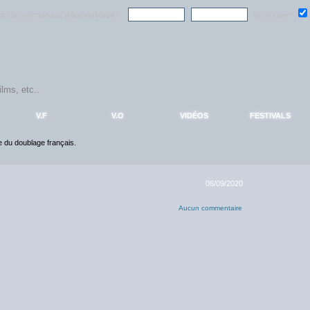
ndre la communauté
AlloDoublage
!
Mémoriser :
V.F
V.O
VIDÉOS
FESTIVALS
ce du doublage français.
06/09/2020
Aucun commentaire