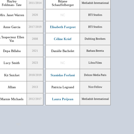
Hayley
Réjane
2011/2014
Mediadub International
Feldman- Tate
Schauffelberger
Mrs. Janet Warren
NC
2020
BTI Studios
Anne Garcia
Elisabeth Fargeot
2017/2019
BTI Studios
L'Inspecteur Ellen
Céline Krief
2008
Dubbing Brothers
Yin
Depa Billaba
Danièle Bachelet
2021
Barbara Beretta
Lucy Smith
NC
2023
Libra Films
Kit Snicket
Stanislas Forlani
2018/2019
Deluxe Media Paris
Jillian
Patricia Legrand
2013
Nice Fellow
Marnie Michaels
Laura Préjean
2012/2017
Mediadub International
NC