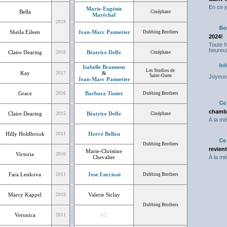
En ce j
Marie-Eugénie
Bella
Cinéphase
Maréchal
2019
Sheila Eileen
Jean-Marc Pannetier
Dubbing Brothers
2024!
Toute l
heureus
Claire Dearing
Béatrice Delfe
2018
Cinéphase
Isabelle Brannens
Les Studios de
Kay
&
2017
Saint-Ouen
Joyeux 
Jean-Marc Pannetier
Grace
Barbara Tissier
2016
Dubbing Brothers
chambr
Claire Dearing
Béatrice Delfe
2015
Cinéphase
À la mé
Hilly Holdbrook
Hervé Bellon
2011
Dubbing Brothers
revien
Marie-Christine
Victoria
2010
Chevalier
À la mé
Fara Lenkova
Jose Luccioni
2011
Dubbing Brothers
Marcy Kappel
Valerie Siclay
2019
Dubbing Brothers
Veronica
NC
2011