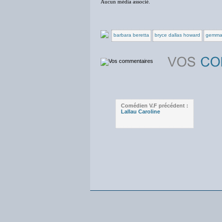
Aucun média associé.
barbara beretta
bryce dallas howard
gemma 
Comédien V.F précédent :
Lallau Caroline