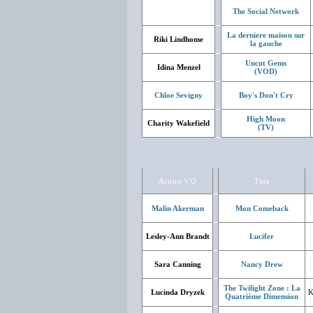
The Social Network
La derniere maison sur
Riki Lindhome
la gauche
Uncut Gems
Idina Menzel
(VOD)
Chloe Sevigny
Boy's Don't Cry
High Moon
Charity Wakefield
(TV)
Actrice V.O
Titre
Malin Akerman
Mon Comeback
Lesley-Ann Brandt
Lucifer
Sara Canning
Nancy Drew
The Twilight Zone : La
Lucinda Dryzek
K
Quatrième Dimension