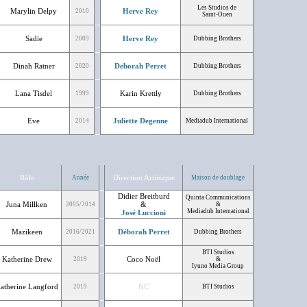
Les Studios de
Marylin Delpy
Herve Rey
2010
Saint-Ouen
Sadie
Herve Rey
2009
Dubbing Brothers
Dinah Ratner
Deborah Perret
2020
Dubbing Brothers
Lana Tisdel
Karin Krettly
1999
Dubbing Brothers
Eve
Juliette Degenne
2014
Mediadub International
Rôle
Direction Artistique
Année
Maison de doublage
Didier Breitburd
Quinta Communications
Juna Millken
&
2005/2014
&
Mediadub International
José Luccioni
Mazikeen
Déborah Perret
2016/2021
Dubbing Brothers
BTI Studios
Katherine Drew
Coco Noël
2019
&
Iyuno Media Group
atherine Langford
NC
2019
BTI Studios