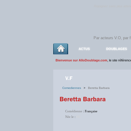
Rejoignez sans plus atte
ACTUS
DOUBLAGES
Bienvenue sur AlloDoublage.com
, le site référen
Comediennes
>
Beretta Barbara
Comédienne
: Française
Née le
:
NC