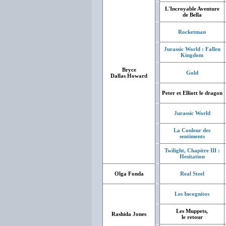
L'Incroyable Aventure
de Bella
Rocketman
Jurassic World : Fallen
Kingdom
Bryce
Gold
Dallas Howard
Peter et Elliott le dragon
Jurassic World
La Couleur des
sentiments
Twilight, Chapitre III :
Hesitation
Olga Fonda
Real Steel
Les Incognitos
Les Muppets,
Rashida Jones
le retour