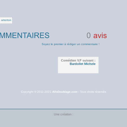
arterton
0
avis
Soyez le premier à rédiger un commentaire !
Comédien V.F suivant :
Bardollet Michele
Copyright © 2011-2021
AlloDoublage.com
- Tous droits réservés
Une création :