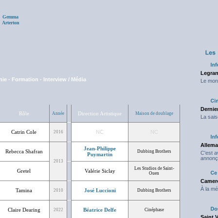
Gemma
Arterton
Legran
hie
-
Formation
-
Interview / Média
Le mond
Dernier
Rôle
Direction Artistique
Année
Maison de doublage
La sais
Catrin Cole
NC
NC
2016
Allema
Jean-Philippe
Rebecca Shafran
Dubbing Brothers
C'est 
Puymartin
annonç
2013
Les Studios de Saint-
Gretel
Valérie Siclay
Ouen
Camero
À la mé
Tamina
José Luccioni
2010
Dubbing Brothers
Claire Dearing
Béatrice Delfe
2022
Cinéphase
Saint 