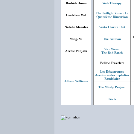
Rashida Jones
Web Therapy
The Twilight Zone : La
Gretchen Mol
Quatrième Dimension
Natalie Morales
Santa Clarita Diet
Ming-Na
The Batman
Star Wars :
Archie Panjabi
The Bad Batch
Fellow Travelers
Les Désastreuses
Aventures des orphelins
Baudelaire
Allison Williams
The Mindy Project
Girls