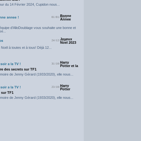
our du 14 Février 2024, Cupidon nous...
Bonne
01/01/2024
Annee
'équipe d'AlloDoublage vous souhaite une bonne et
e...
Joyeux
24/12/2023
Noel 2023
Noël à toutes et à tous! Déjà 12...
Harry
31/10/2023
Potter et la
e des secrets sur TF1
moire de Jenny Gérard (1933/2020), elle nous...
Harry
23/10/2023
Potter
t sur TF1
moire de Jenny Gérard (1933/2020), elle nous...