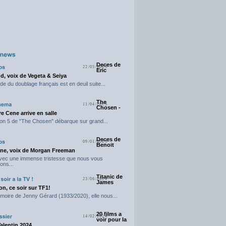
Deces de
22/05/2025
Eric
d, voix de Vegeta & Seiya
e du doublage français est en deuil suite...
The
11/04/2025
Chosen -
e Cene arrive en salle
on 5 de "The Chosen" débarque sur grand...
Deces de
09/01/2025
Benoit
ne, voix de Morgan Freeman
avec une immense tristesse que nous vous
ons...
Titanic de
23/06/2024
James
n, ce soir sur TF1!
moire de Jenny Gérard (1933/2020), elle nous...
20 films a
14/02/2024
voir pour la
Valentin 2024