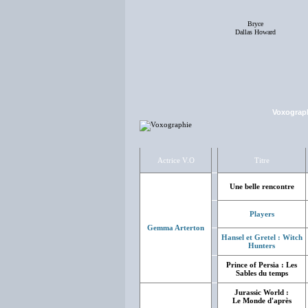
Bryce
Dallas Howard
Voxograp
Actrice V.O
Titre
Une belle rencontre
Players
Gemma Arterton
Hansel et Gretel : Witch
Hunters
Prince of Persia : Les
Sables du temps
Jurassic World :
Le Monde d'après