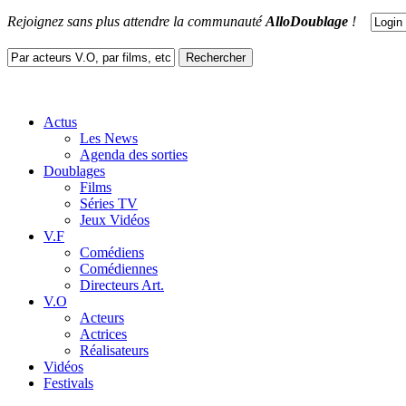
Rejoignez sans plus attendre la communauté
AlloDoublage
!
Actus
Les News
Agenda des sorties
Doublages
Films
Séries TV
Jeux Vidéos
V.F
Comédiens
Comédiennes
Directeurs Art.
V.O
Acteurs
Actrices
Réalisateurs
Vidéos
Festivals