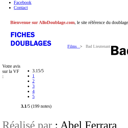
Facebook
Contact
Bienvenue sur AlloDoublage.com
, le site référence du doublage
Films
>
Bad Lieutenant
Votre avis
3.15/5
sur la VF
1
:
2
3
4
5
3.1
/5 (199 notes)
Réalisé par
: Abel Ferrara