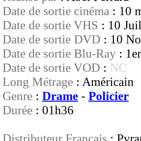
Date de sortie cinéma
: 10 
Date de sortie VHS
: 10 Jui
Date de sortie DVD
: 10 N
Date de sortie Blu-Ray
: 1e
Date de sortie VOD
:
NC
Long Métrage
: Américain
Genre
:
Drame
-
Policier
Durée
: 01h36
Distributeur Français
: Pyra