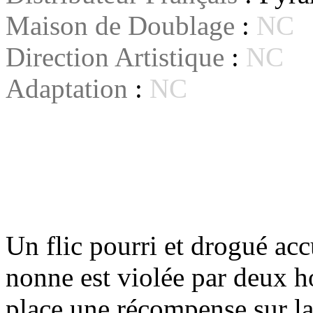
Maison de Doublage
:
NC
Direction Artistique
:
NC
Adaptation
:
NC
Un flic pourri et drogué ac
nonne est violée par deux h
place une récompense sur la