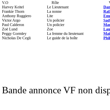
V.O
Rôle
Harvey Keitel
Le Lieutenant
Dan
Frankie Thorn
La nonne
Raf
Anthony Ruggiero
Lite
Emm
Victor Argo
Un policier
Sad
Paul Calderon
Un policier
Mau
Zoë Lund
Zoe
Lau
Peggy Gormley
La femme du lieutenant
Maï
Nicholas De Cegli
Le guide de la boîte
Phi
Bande annonce VF non disp