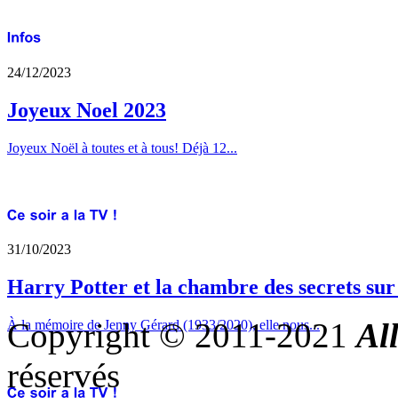
24/12/2023
Joyeux Noel 2023
Joyeux Noël à toutes et à tous! Déjà 12...
31/10/2023
Harry Potter et la chambre des secrets su
Copyright © 2011-2021
Al
À la mémoire de Jenny Gérard (1933/2020), elle nous...
réservés