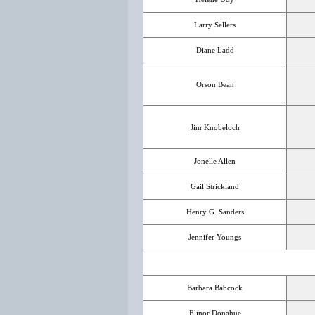
Larry Sellers
Diane Ladd
Orson Bean
Jim Knobeloch
Jonelle Allen
Gail Strickland
Henry G. Sanders
Jennifer Youngs
Barbara Babcock
Elinor Donahue