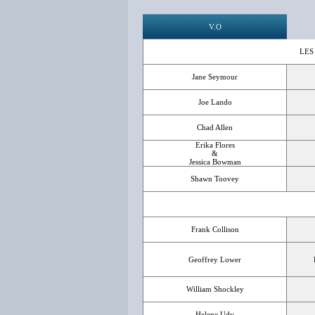
V.O
LES
Jane Seymour
Joe Lando
Chad Allen
Erika Flores
&
Jessica Bowman
Shawn Toovey
Frank Collison
Geoffrey Lower
William Shockley
Helene Udy