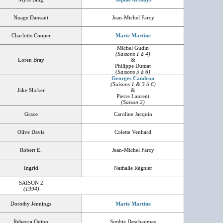
Nuage Dansant
Jean-Michel Farcy
Charlotte Cooper
Marie Martine
Michel Gudin
(Saisons 1 à 4)
Loren Bray
&
Philippe Dumat
(Saisons 5 à 6)
Georges Caudron
(Saisons 1 & 3 à 6)
Jake Slicker
&
Pierre Laurent
(Saison 2)
Grace
Caroline Jacquin
Olive Davis
Colette Venhard
Robert E.
Jean-Michel Farcy
Ingrid
Nathalie Régnier
SAISON 2
(1994)
Dorothy Jennings
Marie Martine
Rebecca Quinn
Sophie Deschaumes