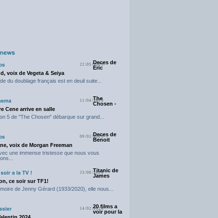
Deces de
22/05/2025
Eric
d, voix de Vegeta & Seiya
e du doublage français est en deuil suite...
The
11/04/2025
Chosen -
e Cene arrive en salle
on 5 de "The Chosen" débarque sur grand...
Deces de
09/01/2025
Benoit
ne, voix de Morgan Freeman
avec une immense tristesse que nous vous
ons...
Titanic de
23/06/2024
James
n, ce soir sur TF1!
moire de Jenny Gérard (1933/2020), elle nous...
20 films a
14/02/2024
voir pour la
Valentin 2024