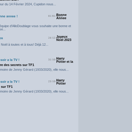
our du 14 Février 2024, Cupidon nous...
Bonne
01/01/2024
Annee
'équipe d'AlloDoublage vous souhaite une bonne et
e...
Joyeux
24/12/2023
Noel 2023
Noël à toutes et à tous! Déjà 12...
Harry
31/10/2023
Potter et la
e des secrets sur TF1
moire de Jenny Gérard (1933/2020), elle nous...
Harry
23/10/2023
Potter
t sur TF1
moire de Jenny Gérard (1933/2020), elle nous...