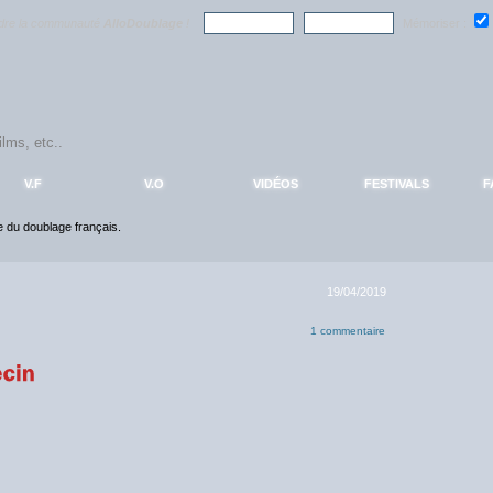
ndre la communauté
AlloDoublage
!
Mémoriser :
V.F
V.O
VIDÉOS
FESTIVALS
F
ce du doublage français.
19/04/2019
1 commentaire