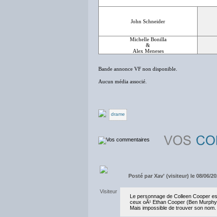
John Schneider
Michelle Bonilla
&
Alex Meneses
Bande annonce VF non disponible.
Aucun média associé.
drame
Posté par
Xav' (visiteur) le 08/06/2
Le personnage de Colleen Cooper es
ceux oÃ¹ Ethan Cooper (Ben Murphy,
Mais impossible de trouver son nom. Si