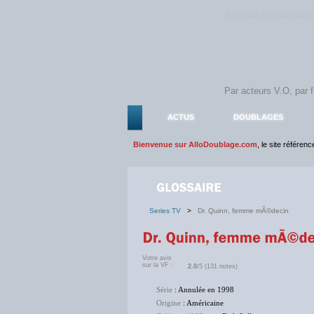
Rejoignez sans plus atte
ACTUS
DOUBLAGES
Bienvenue sur AlloDoublage.com
, le site référen
Series TV
>
Dr. Quinn, femme mÃ©decin
Votre avis
sur la VF :
2.0
/5 (131 notes)
Série
: Annulée en 1998
Origine
: Américaine