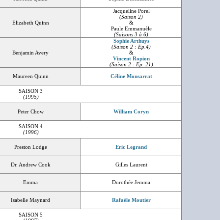
Jacqueline Porel
(Saison 2)
Elizabeth Quinn
&
Paule Emmanuèle
(Saisons 3 à 6)
Sophie Arthuys
(Saison 2 : Ep.4)
Benjamin Avery
&
Vincent Ropion
(Saison 2 : Ep. 21)
Maureen Quinn
Céline Monsarrat
SAISON 3
(1995)
Peter Chow
William Coryn
SAISON 4
(1996)
Preston Lodge
Eric Legrand
Dr. Andrew Cook
Gilles Laurent
Emma
Dorothée Jemma
Isabelle Maynard
Rafaèle Moutier
SAISON 5