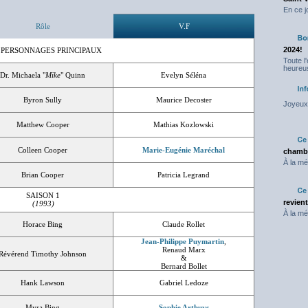
En ce j
Rôle
V.F
2024!
 PERSONNAGES PRINCIPAUX
Toute l
heureus
Dr. Michaela "
Mike
" Quinn
Evelyn Séléna
Byron Sully
Maurice Decoster
Joyeux 
Matthew Cooper
Mathias Kozlowski
Colleen Cooper
Marie-Eugénie Maréchal
chambr
À la mé
Brian Cooper
Patricia Legrand
SAISON 1
revien
(1993)
À la mé
Horace Bing
Claude Rollet
Jean-Philippe Puymartin
,
Renaud Marx
Révérend Timothy Johnson
&
Bernard Bollet
Hank Lawson
Gabriel Ledoze
Myra Bing
Sophie Arthuys