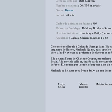
Créée en 1993 par
: Beth Sullivan
Nombre de saisons
: 06
(150 épisodes)
Genre
:
Drame
Format
: 44 min
Chaîne de diffusion en France
: M6
Maison de Doublage
: Dubbing Brothers
(Saison
Direction Artistique
: Dominique Bailly
(Saisons
Adaptation
: Chantal Carrière
(Saisons 1 à 6)
Cette série se déroule à Colorado Springs dans l'Ou
originaire de Boston, Michaela Quinn, aussi appelée 
père, afin d'y exercer sa profession de docteur en m
Elle devient l'amie de Charlotte Cooper, propriétaire 
Brian. À la mort de celle-ci, causée par la morsure d'
défunte. Elle réussit par la suite à s'imposer dans un
Michaela se lie aussi avec Byron Sully, un ami des ind
Evelyn
Maurice
Mathias Kozlow
Séléna
Decoster