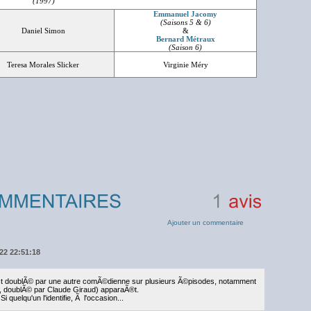
(1997)
Emmanuel Jacomy
(Saisons 5 & 6)
Daniel Simon
&
Bernard Métraux
(Saison 6)
Teresa Morales Slicker
Virginie Méry
1
avis
Ajouter un commentaire
022 22:51:18
t doublÃ© par une autre comÃ©dienne sur plusieurs Ã©pisodes, notamment
 doublÃ© par Claude Giraud) apparaÃ®t.
 quelqu'un l'identifie, Ã l'occasion...