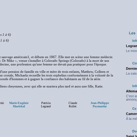
s 1 à 6)
 1 à 6)
Legran
Le mond
est sauvage américain1, et débute en 1867. Elle met en scène une femme médecin
« Dr Mike », venue s'installer à Colorado Springs (Colorado) à la mort de son
édecine, une profession qu'une femme ne devait pas pratiquer pour l'époque.
Dernier
d'une pension de famille en ville et mère de trois enfants, Matthew, Colleen et
La sais
un crotale, Michaela recueille les trois orphelins conformément à la volonté de la
 monde d'hommes et à gagner la confiance des habitants au fil de la série.
iens cheyennes, avec qui elle se mariera plus tard et aura une fille, Katie.
Allema
C'est 
annonç
ski
Marie-Eugénie
Patricia
Claude
Jean-Philippe
Maréchal
Legrand
Rollet
Puymartin
Camero
À la mé
Saint 