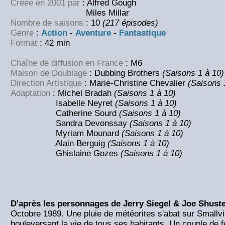
Créée en 2001 par
: Alfred Gough
Miles Millar
Nombre de saisons
: 10
(217 épisodes)
Genre
:
Action
-
Aventure
-
Fantastique
Format
: 42 min
Chaîne de diffusion en France
: M6
Maison de Doublage
: Dubbing Brothers
(Saisons 1 à 10)
Direction Artistique
: Marie-Christine Chevalier
(Saisons 
Adaptation
: Michel Bradah
(Saisons 1 à 10)
Isabelle Neyret
(Saisons 1 à 10)
Catherine Sourd
(Saisons 1 à 10)
Sandra Devonssay
(Saisons 1 à 10)
Myriam Mounard
(Saisons 1 à 10)
Alain Berguig
(Saisons 1 à 10)
Ghislaine Gozes
(Saisons 1 à 10)
D'après les personnages de Jerry Siegel & Joe Shuste
Octobre 1989. Une pluie de météorites s'abat sur Smallvi
bouleversant la vie de tous ses habitants. Un couple de f