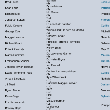
Barman
Brad Loree
Jean-J
(4)
Byron Moore
Sean Faris
Patric
(5)
Mr. Moore
Richard Moll
Philip
(5)
Tad
Jonathan Sutton
Vincen
(5)
Le coach de natation
Fulvio Cecere
Cyrill
(5)
William Clark, le père de Martha
George Coe
Michel 
(6)
Chrissy Parker
Maggie Lawson
Natacha
(6)
Principal Terrence Reynolds
Richard Grant
Sylvain
(6)
Henry Small
Patrick Cassidy
Guy Cha
(7)
Dr. Lawrence Garner
Martin Cummins
Mauric
(8)
Dr. Helen Bryce
Emmanuelle Vaugier
Vanina
(9)
Ian Randall
Jonthan Taylor Thomas
Herve G
(9)
Contractuel voie publique
David Richmond-Peck
Cyrill
(9)
Kyla Willowbrook
Amara Zaragoza
Nathali
(10)
Capitaine Maggie Sawyer
Jill Teed
Josian
(12)
Kern
Byron Mann
Bertran
(12)
Pine
Kevin Gage
Sylvai
(12)
Mike, le barman
Eric Keenleyside
(13)
Philip
Le docteur
Barclay Hope
(13)