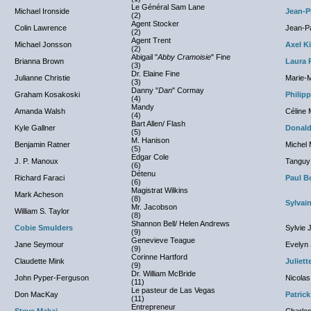
Le Général Sam Lane
Michael Ironside
Jean-P
(2)
Agent Stocker
Colin Lawrence
Jean-Pa
(2)
Agent Trent
Michael Jonsson
Axel K
(2)
Abigail "
Abby Cramoisie
" Fine
Brianna Brown
Laura 
(3)
Dr. Elaine Fine
Julianne Christie
Marie-M
(3)
Danny "
Dan
" Cormay
Graham Kosakoski
Philip
(4)
Mandy
Amanda Walsh
Céline
(4)
Bart Allen/ Flash
Kyle Gallner
Donald
(5)
M. Hanison
Benjamin Ratner
Michel 
(5)
Edgar Cole
J. P. Manoux
Tanguy
(6)
Détenu
Richard Faraci
Paul B
(6)
Magistrat Wilkins
Mark Acheson
(8)
Sylvai
Mr. Jacobson
William S. Taylor
(8)
Shannon Bell/ Helen Andrews
Cobie Smulders
Sylvie 
(9)
Genevieve Teague
Jane Seymour
Evelyn
(9)
Corinne Hartford
Claudette Mink
Juliet
(9)
Dr. William McBride
John Pyper-Ferguson
Nicolas
(11)
Le pasteur de Las Vegas
Don MacKay
Patric
(11)
Entrepreneur