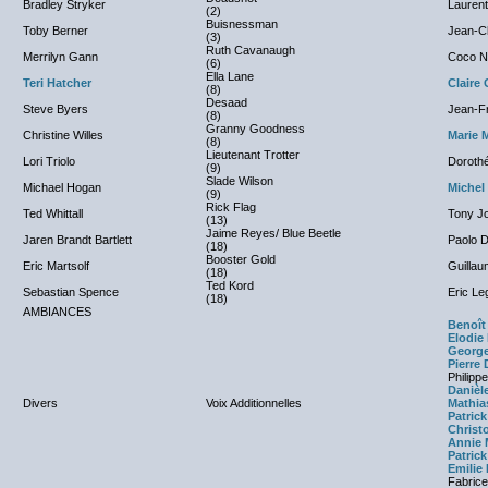
Bradley Stryker
Laurent
(2)
Buisnessman
Toby Berner
Jean-Ch
(3)
Ruth Cavanaugh
Merrilyn Gann
Coco N
(6)
Ella Lane
Teri Hatcher
Claire
(8)
Desaad
Steve Byers
Jean-F
(8)
Granny Goodness
Christine Willes
Marie 
(8)
Lieutenant Trotter
Lori Triolo
Doroth
(9)
Slade Wilson
Michael Hogan
Michel 
(9)
Rick Flag
Ted Whittall
Tony Jo
(13)
Jaime Reyes/ Blue Beetle
Jaren Brandt Bartlett
Paolo 
(18)
Booster Gold
Eric Martsolf
Guillau
(18)
Ted Kord
Sebastian Spence
Eric Le
(18)
AMBIANCES
Benoît
Elodie
Georg
Pierre
Philip
Danièl
Divers
Voix Additionnelles
Mathia
Patric
Christ
Annie 
Patric
Emilie 
Fabrice