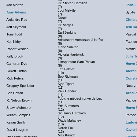
Dr. Steven Hamilton
Joe Morton
Jean-L
(7)
Jodi Melville
Amy Adams
Sybille
(7)
Dustin
Alejandro Rae
Christ
(7)
Dr. Vargas
Jeff Seymour
Asil Ra
(7)
Earl Jenkins
Tony Todd
Pascal
(8)
Adolescent vomissant à la fête
Ken Kirby
Fabric
(8)
Gabe Sullivan
Robert Wisden
Mathieu
(8)
Victoria Hardwick
Kelly Brook
Julie T
(9)
L'Inspecteur Sam Phelan
Cameron Dye
Herve J
(9)
Jeff Palmer
Birkett Turton
Alexand
(10)
Bob Rickman
Rick Peters
Consta
(11)
Kyle Tippet
Gregory Sporleder
Nessym
(11)
Paul Hendrix
Ben Cotton
Arnaud
(11)
Toby, le médecin privé de Lex
R. Nelson Brown
Patrice
(11)
Eric Summers
Shawn Ashmore
Herve 
(12)
Sir Harry Hardwick
William Samples
Patrice
(12)
Wade Mahaney
Kavan Smith
Ludovi
(13)
Derek Fox
David Lovgren
Xavier
(13)
Max Kasich