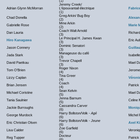
(1)
Jeremy Creek/
Adrian Glynn McMorran
L'épouvantail électrique
Fabric
(1)
Greg Arkin/ Bug Boy
Chad Donella
Alexand
(2)
Mme Arkin
Gabrielle Rose
Marie 
(2)
Coach Walt Arnold
Dan Lauria
Richard
(3)
Le Principal H. James Kwan
Hiro Kanagawa
Eric Au
(3)
Dominic Senatori
Jason Connery
Guilla
(3)
Manageuse du café
Jada Stark
Isabell
(3)
Trevor Chapell
David Paetkau
Mael D
(3)
Roger Nixon
Tom O'Brien
Jerome
(4)
Tina Greer
Lizzy Caplan
Véroni
(4)
Coach
Brian Jensen
Patrick
(4)
Sean Kelvin
Michael Coristine
Mael D
(5)
Jenna Barnum
Tania Saulnier
Celine
(5)
Cassandra Carver
Jackie Burroughs
Moniqu
(6)
Harry Bollston/Volk -
Agé
George Murdock
Michel 
(6)
Harry Bollston/Volk -
Jeune
Eric Christian Olsen
Axel K
(6)
Zoe Garfield
Lisa Calder
Veroniq
(6)
Docteur
Reg Tupper
Patrick
(6)