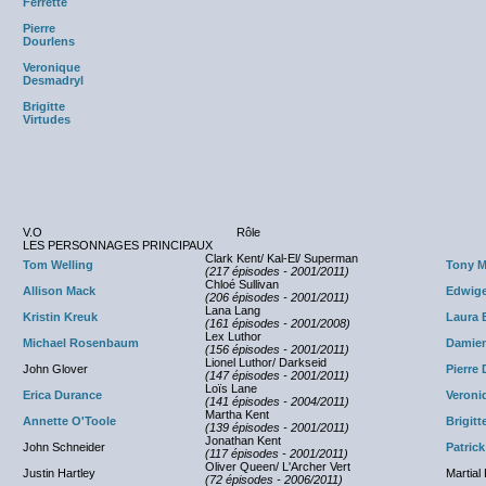
Ferrette
Pierre
Dourlens
Veronique
Desmadryl
Brigitte
Virtudes
V.O
Rôle
LES PERSONNAGES PRINCIPAUX
Clark Kent/ Kal-El/ Superman
Tom Welling
Tony M
(217 épisodes - 2001/2011)
Chloé Sullivan
Allison Mack
Edwig
(206 épisodes - 2001/2011)
Lana Lang
Kristin Kreuk
Laura 
(161 épisodes - 2001/2008)
Lex Luthor
Michael Rosenbaum
Damien
(156 épisodes - 2001/2011)
Lionel Luthor/ Darkseid
John Glover
Pierre
(147 épisodes - 2001/2011)
Loïs Lane
Erica Durance
Veroni
(141 épisodes - 2004/2011)
Martha Kent
Annette O'Toole
Brigitt
(139 épisodes - 2001/2011)
Jonathan Kent
John Schneider
Patric
(117 épisodes - 2001/2011)
Oliver Queen/ L'Archer Vert
Justin Hartley
Martial
(72 épisodes - 2006/2011)