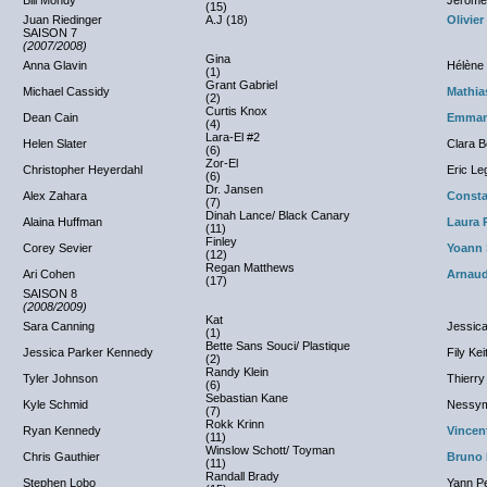
Bill Mondy
Jérôme
(15)
Juan Riedinger
A.J (18)
Olivie
SAISON 7
(2007/2008)
Gina
Anna Glavin
Hélène 
(1)
Grant Gabriel
Michael Cassidy
Mathia
(2)
Curtis Knox
Dean Cain
Emmanu
(4)
Lara-El #2
Helen Slater
Clara B
(6)
Zor-El
Christopher Heyerdahl
Eric Le
(6)
Dr. Jansen
Alex Zahara
Consta
(7)
Dinah Lance/ Black Canary
Alaina Huffman
Laura 
(11)
Finley
Corey Sevier
Yoann 
(12)
Regan Matthews
Ari Cohen
Arnaud
(17)
SAISON 8
(2008/2009)
Kat
Sara Canning
Jessica
(1)
Bette Sans Souci/ Plastique
Jessica Parker Kennedy
Fily Kei
(2)
Randy Klein
Tyler Johnson
Thierry
(6)
Sebastian Kane
Kyle Schmid
Nessym
(7)
Rokk Krinn
Ryan Kennedy
Vincen
(11)
Winslow Schott/ Toyman
Chris Gauthier
Bruno
(11)
Randall Brady
Stephen Lobo
Yann Pe