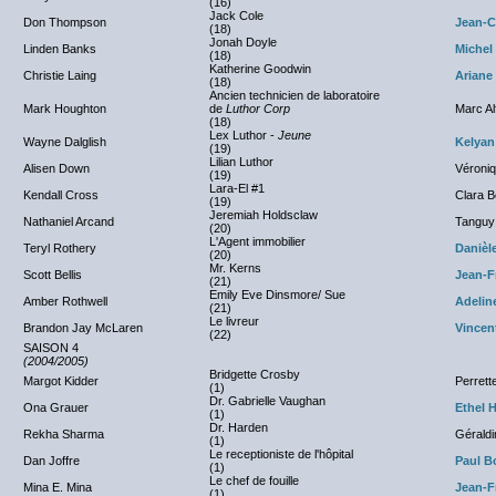
(16)
Jack Cole
Don Thompson
Jean-C
(18)
Jonah Doyle
Linden Banks
Michel
(18)
Katherine Goodwin
Christie Laing
Ariane
(18)
Ancien technicien de laboratoire
Mark Houghton
de
Luthor Corp
Marc Al
(18)
Lex Luthor -
Jeune
Wayne Dalglish
Kelyan
(19)
Lilian Luthor
Alisen Down
Véroni
(19)
Lara-El #1
Kendall Cross
Clara B
(19)
Jeremiah Holdsclaw
Nathaniel Arcand
Tanguy
(20)
L'Agent immobilier
Teryl Rothery
Danièl
(20)
Mr. Kerns
Scott Bellis
Jean-F
(21)
Emily Eve Dinsmore/ Sue
Amber Rothwell
Adelin
(21)
Le livreur
Brandon Jay McLaren
Vincen
(22)
SAISON 4
(2004/2005)
Bridgette Crosby
Margot Kidder
Perrett
(1)
Dr. Gabrielle Vaughan
Ona Grauer
Ethel 
(1)
Dr. Harden
Rekha Sharma
Géraldi
(1)
Le receptioniste de l'hôpital
Dan Joffre
Paul B
(1)
Le chef de fouille
Mina E. Mina
Jean-F
(1)