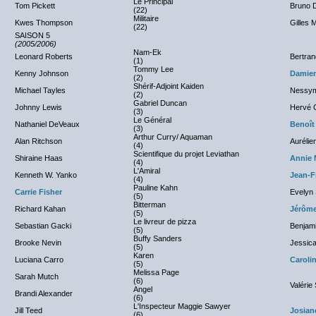
Le Principal
Tom Pickett
Bruno 
(22)
Militaire
Kwes Thompson
Gilles 
(22)
SAISON 5
(2005/2006)
Nam-Ek
Leonard Roberts
Bertran
(1)
Tommy Lee
Kenny Johnson
Damien
(2)
Shérif-Adjoint Kaiden
Michael Tayles
Nessym
(2)
Gabriel Duncan
Johnny Lewis
Hervé G
(3)
Le Général
Nathaniel DeVeaux
Benoît
(3)
Arthur Curry/ Aquaman
Alan Ritchson
Aurélie
(4)
Scientifique du projet Leviathan
Shiraine Haas
Annie 
(4)
L'Amiral
Kenneth W. Yanko
Jean-F
(4)
Pauline Kahn
Carrie Fisher
Evelyn
(5)
Bitterman
Richard Kahan
Jérôme
(5)
Le livreur de pizza
Sebastian Gacki
Benjam
(5)
Buffy Sanders
Brooke Nevin
Jessica
(5)
Karen
Luciana Carro
Caroli
(5)
Melissa Page
Sarah Mutch
(6)
Valérie 
Angel
Brandi Alexander
(6)
L'Inspecteur Maggie Sawyer
Jill Teed
Josian
(6)