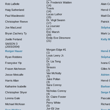
Dr. Frederick Walden
Rob LaBelle
Alain C
(14)
Travis
Haig Sutherland
Hervé G
(14)
Lucas Luthor
Paul Wasilewski
Maël D
(15)
Dr. Virgil Swann
Christopher Reeve
Patrick
(17)
Le coursier
Joe MacLeod
Stéph
(17)
Eric Marsh
Bryan Zachery Ty
Mark L
(20)
Emily Eve Dinsmore
Joelle Ferland
Kelly 
(21)
SAISON 3
(2003/2004)
Morgan Edge #1
Rutger Hauer
Hervé 
(1)
Louis Leery Jr.
Ryan Robbins
Stéph
(1)
Dr. Lia Teng
Françoise Yip
Ivana 
(2)
Strauss
Fraser Aitcheson
Gilles 
(2)
Van McNulty
Jesse Metcalfe
Adrien
(3)
Jake Pollan
Harris Allan
Hervé G
(3)
Sara Conroy
Katharine Isabelle
Barbar
(4)
Nicholas Conroy
Christopher Shyer
Serge 
(4)
Dr. Claire Foster
Lorena Gale
Pascale
(5)
Perry White
Michael McKean
Richard
(5)
Jor-El/ Joe