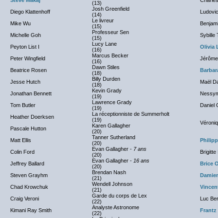
Steve Makaj
Charle
(13)
Josh Greenfield
Diego Klattenhoff
Ludovic
(14)
Le livreur
Mike Wu
Benjam
(15)
Professeur Sen
Michelle Goh
Sybille
(15)
Lucy Lane
Peyton List I
Olivia 
(16)
Marcus Becker
Peter Wingfield
Jérôme
(16)
Dawn Stiles
Beatrice Rosen
Barbara
(18)
Billy Durden
Jesse Hutch
Maël D
(18)
Kevin Grady
Jonathan Bennett
Nessym
(19)
Lawrence Grady
Tom Butler
Daniel 
(19)
La réceptionniste de Summerholt
Heather Doerksen
(19)
Véroniq
Karen Gallagher
Pascale Hutton
(20)
Tanner Sutherland
Matt Ellis
Philip
(20)
Evan Gallagher -
7 ans
Colin Ford
Brigitte
(20)
Evan Gallagher -
16 ans
Jeffrey Ballard
Brice 
(20)
Brendan Nash
Steven Grayhm
Damien
(21)
Wendell Johnson
Chad Krowchuk
Vincen
(21)
Garde du corps de Lex
Craig Veroni
Luc Be
(22)
Analyste Astronome
Kimani Ray Smith
Frantz
(22)