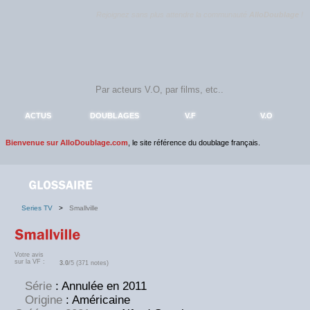
Rejoignez sans plus attendre la communauté
AlloDoublage
!
ACTUS
DOUBLAGES
V.F
V.O
Bienvenue sur AlloDoublage.com
, le site référence du doublage français.
Series TV
>
Smallville
Votre avis
sur la VF :
3.0
/5 (371 notes)
Série
: Annulée en 2011
Origine
: Américaine