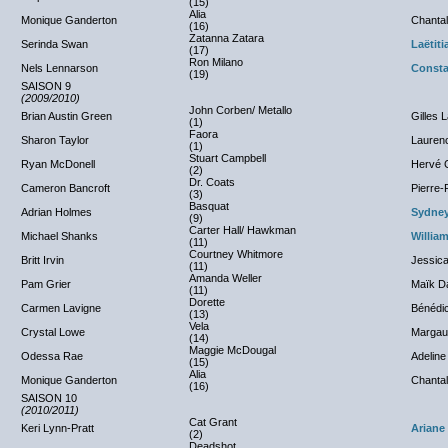
(15)
Alia
Monique Ganderton
Chantal
(16)
Zatanna Zatara
Serinda Swan
Laëtiti
(17)
Ron Milano
Nels Lennarson
Consta
(19)
SAISON 9
(2009/2010)
John Corben/ Metallo
Brian Austin Green
Gilles 
(1)
Faora
Sharon Taylor
Lauren
(1)
Stuart Campbell
Ryan McDonell
Hervé G
(2)
Dr. Coats
Cameron Bancroft
Pierre-
(3)
Basquat
Adrian Holmes
Sydney
(9)
Carter Hall/ Hawkman
Michael Shanks
Willia
(11)
Courtney Whitmore
Britt Irvin
Jessica
(11)
Amanda Weller
Pam Grier
Maïk D
(11)
Dorette
Carmen Lavigne
Bénédic
(13)
Vela
Crystal Lowe
Margau
(14)
Maggie McDougal
Odessa Rae
Adelin
(15)
Alia
Monique Ganderton
Chantal
(16)
SAISON 10
(2010/2011)
Cat Grant
Keri Lynn-Pratt
Ariane
(2)
Deadshot