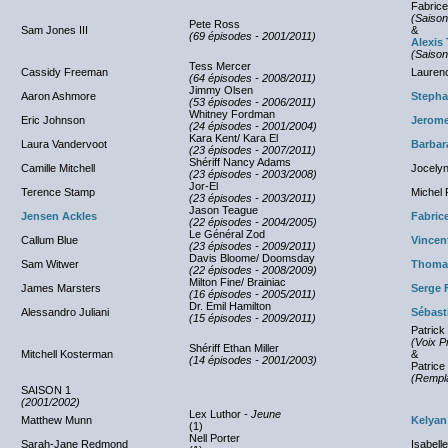
Fabrice
(Saison
Pete Ross
Sam Jones III
&
(69 épisodes - 2001/2011)
Alexis
(Saison
Tess Mercer
Cassidy Freeman
Lauren
(64 épisodes - 2008/2011)
Jimmy Olsen
Aaron Ashmore
Stepha
(53 épisodes - 2006/2011)
Whitney Fordman
Eric Johnson
Jerome
(24 épisodes - 2001/2004)
Kara Kent/ Kara El
Laura Vandervoot
Barbar
(23 épisodes - 2007/2011)
Shériff Nancy Adams
Camille Mitchell
Jocely
(23 épisodes - 2003/2008)
Jor-El
Terence Stamp
Michel 
(23 épisodes - 2003/2011)
Jason Teague
Jensen Ackles
Fabric
(22 épisodes - 2004/2005)
Le Général Zod
Callum Blue
Vincen
(23 épisodes - 2009/2011)
Davis Bloome/ Doomsday
Sam Witwer
Thomas
(22 épisodes - 2008/2009)
Milton Fine/ Brainiac
James Marsters
Serge 
(16 épisodes - 2005/2011)
Dr. Emil Hamilton
Alessandro Juliani
Sébast
(15 épisodes - 2009/2011)
Patrick
(Voix P
Shériff Ethan Miller
Mitchell Kosterman
&
(14 épisodes - 2001/2003)
Patrice
(Rempl
SAISON 1
(2001/2002)
Lex Luthor
- Jeune
Matthew Munn
Kelyan
(1)
Nell Porter
Sarah-Jane Redmond
Isabell