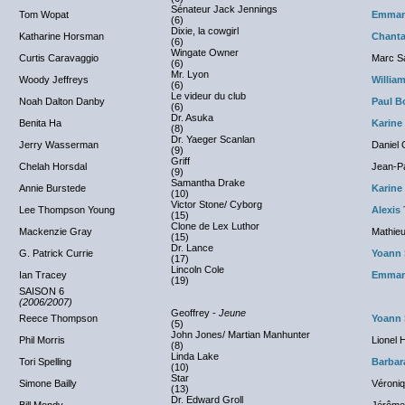
Sénateur Jack Jennings
Tom Wopat
Emman
(6)
Dixie, la cowgirl
Katharine Horsman
Chanta
(6)
Wingate Owner
Curtis Caravaggio
Marc S
(6)
Mr. Lyon
Woody Jeffreys
Willia
(6)
Le videur du club
Noah Dalton Danby
Paul B
(6)
Dr. Asuka
Benita Ha
Karine
(8)
Dr. Yaeger Scanlan
Jerry Wasserman
Daniel 
(9)
Griff
Chelah Horsdal
Jean-Pa
(9)
Samantha Drake
Annie Burstede
Karine
(10)
Victor Stone/ Cyborg
Lee Thompson Young
Alexis
(15)
Clone de Lex Luthor
Mackenzie Gray
Mathieu
(15)
Dr. Lance
G. Patrick Currie
Yoann 
(17)
Lincoln Cole
Ian Tracey
Emman
(19)
SAISON 6
(2006/2007)
Geoffrey -
Jeune
Reece Thompson
Yoann 
(5)
John Jones/ Martian Manhunter
Phil Morris
Lionel 
(8)
Linda Lake
Tori Spelling
Barbara
(10)
Star
Simone Bailly
Véroniq
(13)
Dr. Edward Groll