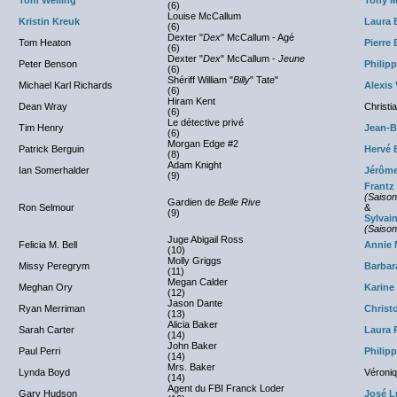
Tom Welling
Tony M
(6)
Louise McCallum
Kristin Kreuk
Laura 
(6)
Dexter "
Dex
" McCallum - Agé
Tom Heaton
Pierre
(6)
Dexter "
Dex
" McCallum -
Jeune
Peter Benson
Philip
(6)
Shériff William "
Billy
" Tate"
Michael Karl Richards
Alexis 
(6)
Hiram Kent
Dean Wray
Christi
(6)
Le détective privé
Tim Henry
Jean-B
(6)
Morgan Edge #2
Patrick Berguin
Hervé 
(8)
Adam Knight
Ian Somerhalder
Jérôme
(9)
Frantz
(Saison
Gardien de
Belle Rive
Ron Selmour
&
(9)
Sylvai
(Saison
Juge Abigail Ross
Felicia M. Bell
Annie 
(10)
Molly Griggs
Missy Peregrym
Barbar
(11)
Megan Calder
Meghan Ory
Karine
(12)
Jason Dante
Ryan Merriman
Christ
(13)
Alicia Baker
Sarah Carter
Laura 
(14)
John Baker
Paul Perri
Philip
(14)
Mrs. Baker
Lynda Boyd
Véroni
(14)
Agent du FBI Franck Loder
Gary Hudson
José L