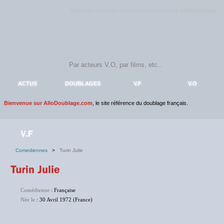
Rejoignez sans plus attendre la communauté
AlloDoublage
!
ACTUS
DOUBLAGES
V.F
V.O
Bienvenue sur AlloDoublage.com
, le site référence du doublage français.
Comediennes
>
Turin Julie
Comédienne
: Française
Née le
: 30 Avril 1972 (France)