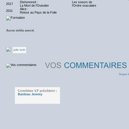
Dishonored :
Les soeurs de
2017
NC
La Mort de l'Outsider
l'Ordre oraculaire
Alice :
2011
NC
NC
Retour au Pays de la Folie
NC
Aucun média associé.
julie turin
Soyez l
Comédien V.F précédent :
Bardeau Jeremy