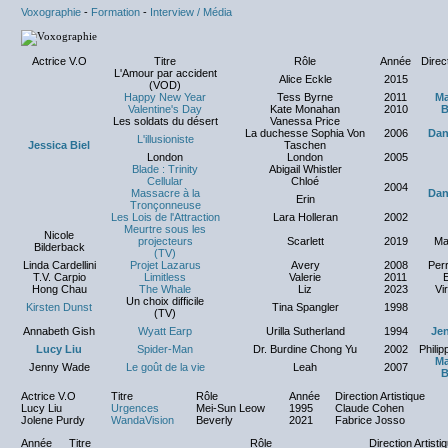
Voxographie
-
Formation
-
Interview / Média
Actrice V.O
Titre
Rôle
Année
Direct
L'Amour par accident
Alice Eckle
2015
(VOD)
Happy New Year
Tess Byrne
2011
Ma
Valentine's Day
Kate Monahan
2010
B
Les soldats du désert
Vanessa Price
La duchesse Sophia Von
2006
Dan
L'illusioniste
Jessica Biel
Taschen
London
London
2005
Blade : Trinity
Abigail Whistler
Cellular
Chloé
2004
Massacre à la
Dan
Erin
Tronçonneuse
Les Lois de l'Attraction
Lara Holleran
2002
Meurtre sous les
Nicole
projecteurs
Scarlett
2019
Ma
Bilderback
(TV)
Linda Cardellini
Projet Lazarus
Avery
2008
Perr
T.V. Carpio
Limitless
Valerie
2011
E
Hong Chau
The Whale
Liz
2023
Vi
Un choix difficile
Kirsten Dunst
Tina Spangler
1998
(TV)
Annabeth Gish
Wyatt Earp
Urilla Sutherland
1994
Je
Lucy Liu
Spider-Man
Dr. Burdine Chong Yu
2002
Phili
Ma
Jenny Wade
Le goût de la vie
Leah
2007
B
Actrice V.O
Titre
Rôle
Année
Direction Artistique
Lucy Liu
Urgences
Mei-Sun Leow
1995
Claude Cohen
Jolene Purdy
WandaVision
Beverly
2021
Fabrice Josso
Année
Titre
Rôle
Direction Artisti