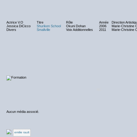
Actrice V.O
Titre
Rôle
Année
Direction Artistiq
Jessica DiCicco
Shuriken School
Okuni Dohan
2006
Marie-Christine 
Divers
Smallville
Voix Additionnelles
2011
Marie-Christine 
NC
Aucun média associé.
emilie rault