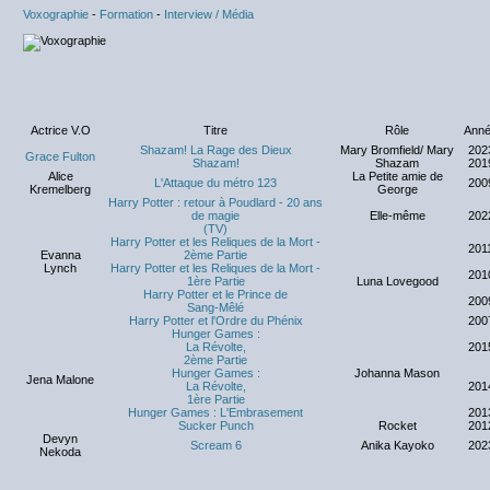
Voxographie
-
Formation
-
Interview / Média
Actrice V.O
Titre
Rôle
Ann
Shazam! La Rage des Dieux
Mary Bromfield/ Mary
202
Grace Fulton
Shazam!
Shazam
201
Alice
La Petite amie de
L'Attaque du métro 123
200
Kremelberg
George
Harry Potter : retour à Poudlard - 20 ans
de magie
Elle-même
202
(TV)
Harry Potter et les Reliques de la Mort -
201
Evanna
2ème Partie
Lynch
Harry Potter et les Reliques de la Mort -
201
1ère Partie
Luna Lovegood
Harry Potter et le Prince de
200
Sang-Mêlé
Harry Potter et l'Ordre du Phénix
200
Hunger Games :
La Révolte,
201
2ème Partie
Hunger Games :
Johanna Mason
Jena Malone
La Révolte,
201
1ère Partie
Hunger Games : L'Embrasement
201
Sucker Punch
Rocket
201
Devyn
Scream 6
Anika Kayoko
202
Nekoda