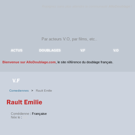
Rejoignez sans plus attendre la communauté
AlloDoublage
!
ACTUS
DOUBLAGES
V.F
V.O
Bienvenue sur AlloDoublage.com
, le site référence du doublage français.
Comediennes
>
Rault Emilie
Comédienne
: Française
Née le
:
NC