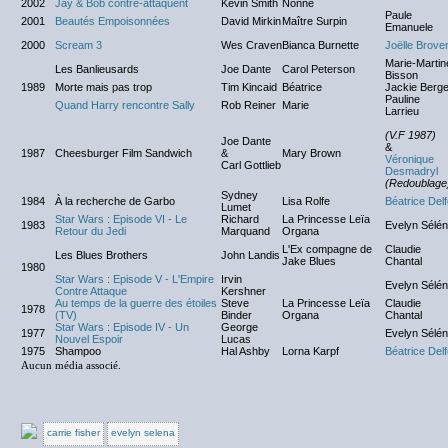
2002
Jay & Bob contre-attaquent
Kevin Smith
Nonne
NC
Paule
2001
Beautés Empoisonnées
David Mirkin
Maître Surpin
Emanuele
2000
Scream 3
Wes Craven
Bianca Burnette
Joëlle Brove
Marie-Martin
Les Banlieusards
Joe Dante
Carol Peterson
Bisson
1989
Morte mais pas trop
Tim Kincaid
Béatrice
Jackie Berge
Pauline
Quand Harry rencontre Sally
Rob Reiner
Marie
Larrieu
NC
(V.F 1987)
Joe Dante
&
1987
Cheesburger Film Sandwich
&
Mary Brown
Véronique
Carl Gottlieb
Desmadryl
(Redoublage
Sydney
1984
À la recherche de Garbo
Lisa Rolfe
Béatrice Del
Lumet
Star Wars : Episode VI - Le
Richard
La Princesse Leïa
1983
Evelyn Sélé
Retour du Jedi
Marquand
Organa
L'Ex compagne de
Claudie
Les Blues Brothers
John Landis
Jake Blues
Chantal
1980
Star Wars : Episode V - L'Empire
Irvin
Evelyn Sélé
Contre Attaque
Kershner
Au temps de la guerre des étoiles
Steve
La Princesse Leïa
Claudie
1978
(TV)
Binder
Organa
Chantal
Star Wars : Episode IV - Un
George
1977
Evelyn Sélé
Nouvel Espoir
Lucas
1975
Shampoo
Hal Ashby
Lorna Karpf
Béatrice Del
Aucun média associé.
carrie fisher
evelyn selena