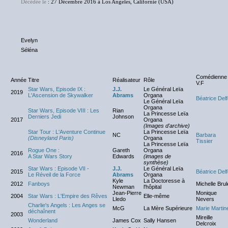
Décédée le
: 27 Décembre 2016 à Los Angeles, Californie (USA)
Evelyn
Séléna
Comédienne
Année
Titre
Réalisateur
Rôle
V.F
Star Wars, Episode IX :
J.J.
Le Général Leïa
2019
L'Ascension de Skywalker
Abrams
Organa
Béatrice Del
Le Général Leïa
Organa
Star Wars, Episode VIII : Les
Rian
La Princesse Leïa
Derniers Jedi
Johnson
2017
Organa
(Images d'archive)
Star Tour : L'Aventure Continue
La Princesse Leïa
NC
Barbara
(Disneyland Paris)
Organa
Tissier
La Princesse Leïa
Rogue One :
Gareth
Organa
2016
A Star Wars Story
Edwards
(images de
synthèse)
Star Wars : Episode VII -
J.J.
Le Général Leïa
2015
Béatrice Del
Le Réveil de la Force
Abrams
Organa
Kyle
La Doctoresse à
2012
Fanboys
Michelle Brul
Newman
l'hôpital
Jean-Pierre
Monique
2004
Star Wars : L'Empire des Rêves
Elle-même
Lledo
Nevers
Charlie's Angels : Les Anges se
McG
La Mère Supérieure
Marie Martin
déchaînent
2003
Mireille
Wonderland
James Cox
Sally Hansen
Delcroix