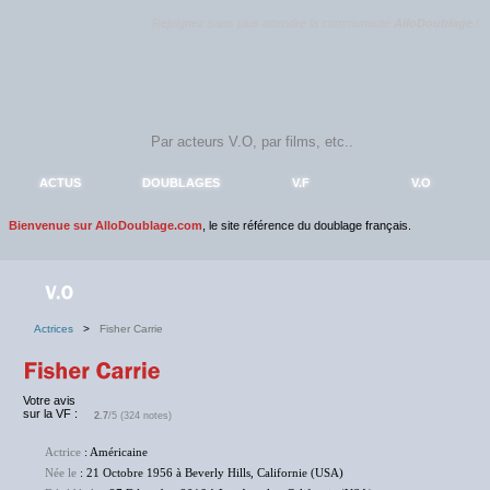
Rejoignez sans plus attendre la communauté
AlloDoublage
!
ACTUS
DOUBLAGES
V.F
V.O
Bienvenue sur AlloDoublage.com
, le site référence du doublage français.
Actrices
>
Fisher Carrie
Votre avis
sur la VF :
2.7
/5 (324 notes)
Actrice
: Américaine
Née le
: 21 Octobre 1956 à Beverly Hills, Californie (USA)