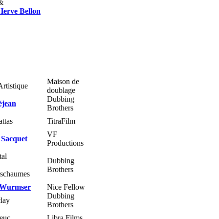
&
Herve Bellon
Maison de
Artistique
doublage
Dubbing
éjean
Brothers
ttas
TitraFilm
VF
 Sacquet
Productions
tal
Dubbing
Brothers
eschaumes
e Wurmser
Nice Fellow
Dubbing
clay
Brothers
ieuc
Libra Films