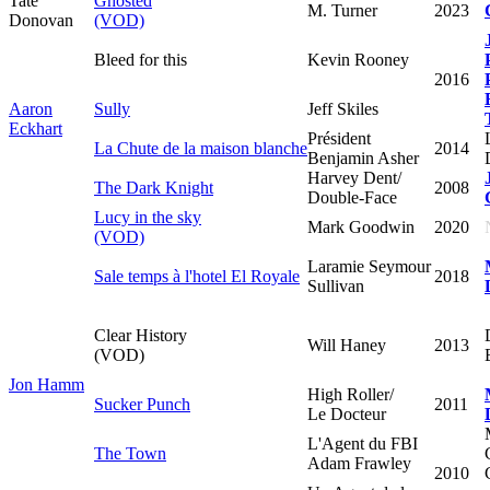
Tate
Ghosted
M. Turner
2023
Donovan
(VOD)
Bleed for this
Kevin Rooney
2016
Aaron
Sully
Jeff Skiles
Eckhart
Président
La Chute de la maison blanche
2014
Benjamin Asher
Harvey Dent/
The Dark Knight
2008
Double-Face
Lucy in the sky
Mark Goodwin
2020
(VOD)
Laramie Seymour
Sale temps à l'hotel El Royale
2018
Sullivan
Clear History
Will Haney
2013
(VOD)
Jon Hamm
High Roller/
Sucker Punch
2011
Le Docteur
L'Agent du FBI
The Town
Adam Frawley
2010