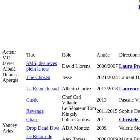
Acteur
Titre
Rôle
Année
Direction 
V.O
Javier
SMS, des reves
David Llorens
2006/2007
Laura Pr
Albalá
plein la tete
Dennis
The Chosen
Jesse
2021/2024
Laurent Da
Apergis
La Reine du sud
Alberto Cortez
2017/2018
Laurence
Chef Carl
Castle
2013
Pascale Vi
Villante
Le Sénateur Tom
Revenge
2011/2015
Sophie D
Kingsly
Chase
Pablo Cordova
2011
Christèl
Yancey
Drop Dead Diva
ADA Montez
2009
Valérie Si
Arias
Le Retour de
Alex Torres
2008/2009
Martin Br