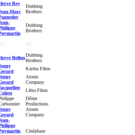
Herve Rey
Dubbing
Jean-Marc
Brothers
Pannetier
Jean-
Dubbing
Philippe
Brothers
Puymartin
NC
NC
Dubbing
Herve Bellon
Brothers
Jenny
Karina Films
Gerard
Jenny
Atouts
Gerard
Company
Jacqueline
Libra Films
Cohen
Philippe
Dôme
Carbonnier
Productions
Jenny
Atouts
Gerard
Company
Jean-
Philippe
Puymartin
Cinéphase