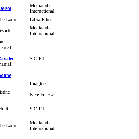
Mediadub
elsol
International
 Le Lann
Libra Films
Mediadub
nwick
International
on,
hantal
Ravalec
S.O.F.I.
hantal
odane
Imagine
stine
Nice Fellow
etti
S.O.F.I.
Mediadub
 Le Lann
International