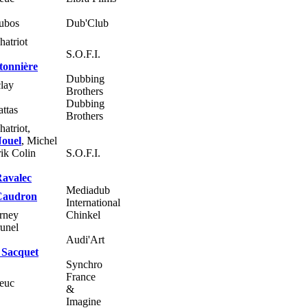
ubos
Dub'Club
hatriot
S.O.F.I.
tonnière
Dubbing
clay
Brothers
Dubbing
ttas
Brothers
hatriot,
Nouel
, Michel
rik Colin
S.O.F.I.
Ravalec
Mediadub
Caudron
International
rney
Chinkel
runel
Audi'Art
 Sacquet
Synchro
France
ieuc
&
Imagine