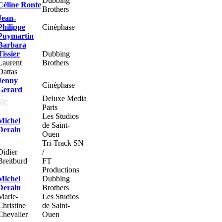
Dubbing
Céline Ronte
Brothers
Jean-
Philippe
Cinéphase
Puymartin
Barbara
Tissier
Dubbing
Laurent
Brothers
Dattas
Jenny
Cinéphase
Gerard
Deluxe Media
NC
Paris
Les Studios
Michel
de Saint-
Derain
Ouen
Tri-Track SN
Didier
/
Breitburd
FT
Productions
Michel
Dubbing
Derain
Brothers
Marie-
Les Studios
Christine
de Saint-
Chevalier
Ouen