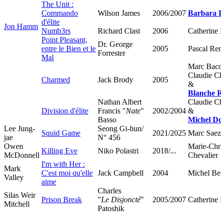
The Unit :
Commando
Wilson James
2006/2007
Barbara D
d'élite
Jon Hamm
Numb3rs
Richard Clast
2006
Catherine
Point Pleasant,
Dr. George
entre le Bien et le
2005
Pascal Re
Forrester
Mal
Marc Bac
Claudie C
Charmed
Jack Brody
2005
&
Blanche 
Nathan Albert
Claudie C
Division d'élite
Francis "
Nate
"
2002/2004
&
Basso
Michel D
Lee Jung-
Seong Gi-hun/
Squid Game
2021/2025
Marc Saez
jae
N° 456
Owen
Marie-Chri
Killing Eve
Niko Polastri
2018/...
McDonnell
Chevalier
I'm with Her :
Mark
C'est moi qu'elle
Jack Campbell
2004
Michel Bed
Valley
aime
Charles
Silas Weir
Prison Break
"
Le Disjoncté
"
2005/2007
Catherine
Mitchell
Patoshik