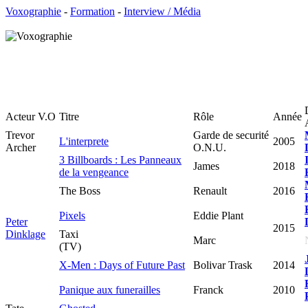
Voxographie
-
Formation
-
Interview / Média
Acteur V.O
Titre
Rôle
Année
Trevor
Garde de securité
L'interprete
2005
Archer
O.N.U.
3 Billboards : Les Panneaux
James
2018
de la vengeance
The Boss
Renault
2016
Pixels
Eddie Plant
Peter
2015
Dinklage
Taxi
Marc
(TV)
X-Men : Days of Future Past
Bolivar Trask
2014
Panique aux funerailles
Franck
2010