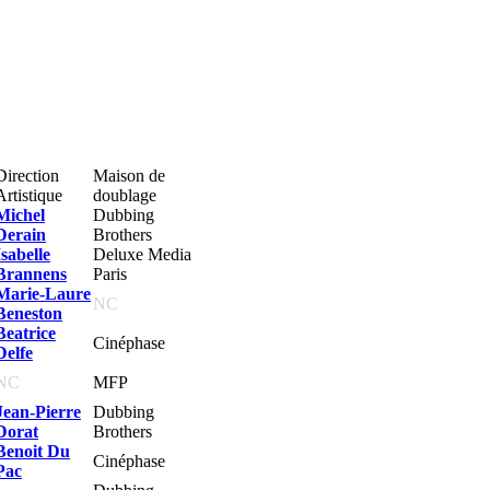
Direction
Maison de
Artistique
doublage
Michel
Dubbing
Derain
Brothers
Isabelle
Deluxe Media
Brannens
Paris
Marie-Laure
NC
Beneston
Beatrice
Cinéphase
Delfe
NC
MFP
Jean-Pierre
Dubbing
Dorat
Brothers
Benoit Du
Cinéphase
Pac