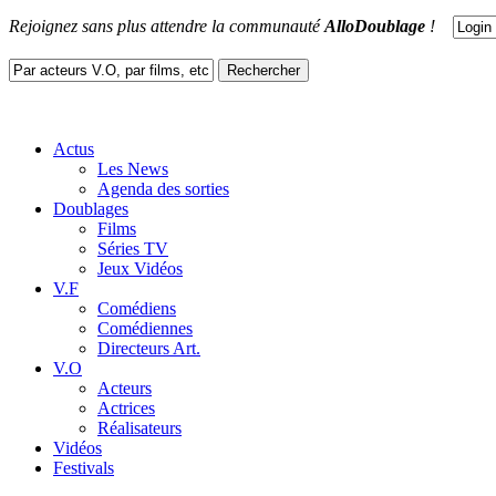
Rejoignez sans plus attendre la communauté
AlloDoublage
!
Actus
Les News
Agenda des sorties
Doublages
Films
Séries TV
Jeux Vidéos
V.F
Comédiens
Comédiennes
Directeurs Art.
V.O
Acteurs
Actrices
Réalisateurs
Vidéos
Festivals