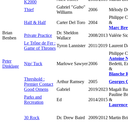
K2000
Gabriel "
Gabo
"
Thief
2006
Mélody D
Williams
Philippe C
Half & Half
Carter Del Toro
2004
&
Marc Bre
Brian
Dr. Sheldon
Private Practice
2008/2013
Valérie Si
Benben
Wallace
Le Trône de Fer :
Tyron Lannister
2011/2019
Laurent Da
Game of Thrones
Philippe C
Antoine 
Peter
Nip/ Tuck
Marlowe Sawyer
2006
Bedetti, E
Dinklage
&
Blanche 
Threshold :
Arthur Ramsey
2005
Georges 
Premier Contact
Good Omens
Gabriel
2019/2023
Magali Ba
Pauline B
Parks and
Ed
2014/2015
&
Recreation
Laurence
30 Rock
Dr. Drew Baird
2009/2012
Martin Br