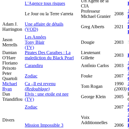
Un Agent de la
L'Agence tous risques
CIA
Professeur
Le Jour ou la Terre s'arreta
2008
Michael Granier
Adam J.
Une affaire de détails
Greg Alberts
2021
Harrington
(VOD)
Les Années
Jason
Tony Blair
Dougie
2003
Merrells
(TV)
Damian
Pirates Des Caraibes : La
Lieutenant
2003
O'Hare
malediction du Black Pearl
Gillette
Floriano
Carandiru
Antônio Carlos
2003
Peixoto
Peter
Zodiac
Fouke
2007
Quartoli
Michael
Ca –Il est revenu
1990
Tom Rogan
Ryan
(Redoublage)
(2003)
Dan
Elvis : une etoile est nee
George Klein
2005
Triandiflou
(TV)
Zodiac
2007
Voix
Divers
Additionnelles
Mission Impossible 3
2006