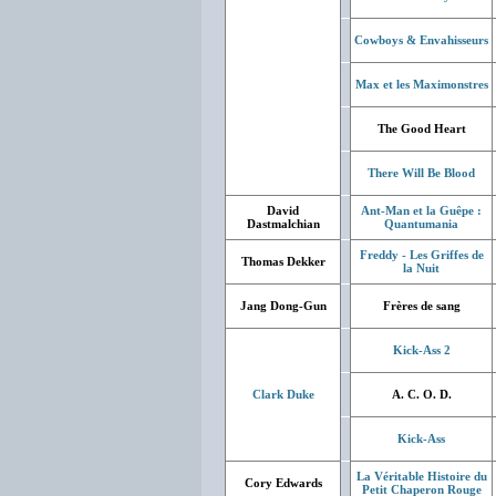
Cowboys & Envahisseurs
Max et les Maximonstres
The Good Heart
There Will Be Blood
David
Ant-Man et la Guêpe :
Dastmalchian
Quantumania
Freddy - Les Griffes de
Thomas Dekker
la Nuit
Jang Dong-Gun
Frères de sang
Kick-Ass 2
Clark Duke
A. C. O. D.
Kick-Ass
La Véritable Histoire du
Cory Edwards
Petit Chaperon Rouge