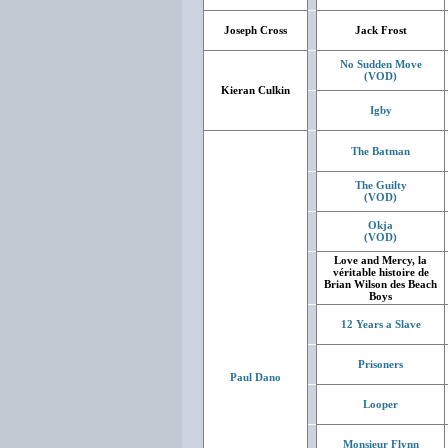
Joseph Cross
Jack Frost
No Sudden Move
(VOD)
Kieran Culkin
Igby
The Batman
The Guilty
(VOD)
Okja
(VOD)
Love and Mercy, la
véritable histoire de
Brian Wilson des Beach
Boys
12 Years a Slave
Prisoners
Paul Dano
Looper
Monsieur Flynn