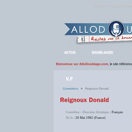
Rejoignez sans plus atte
ACTUS
DOUBLAGES
Bienvenue sur AlloDoublage.com
, le site référen
Comediens
>
Reignoux Donald
Comédien - Directeur Artistique
: Français
Né le
: 20 Mai 1982 (France)