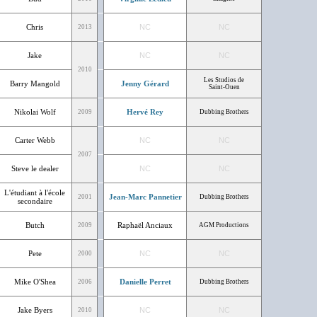
Chris
NC
NC
2013
Jake
NC
NC
2010
Les Studios de
Barry Mangold
Jenny Gérard
Saint-Ouen
Nikolai Wolf
Hervé Rey
2009
Dubbing Brothers
Carter Webb
NC
NC
2007
Steve le dealer
NC
NC
L'étudiant à l'école
Jean-Marc Pannetier
2001
Dubbing Brothers
secondaire
Butch
Raphaël Anciaux
2009
AGM Productions
Pete
NC
NC
2000
Mike O'Shea
Danielle Perret
2006
Dubbing Brothers
Jake Byers
NC
NC
2010