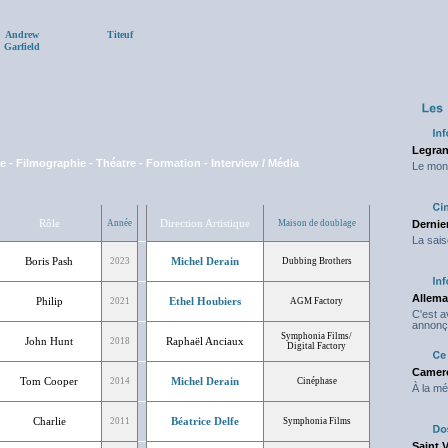
Andrew
Titeuf
Garfield
Legran
ue
-
Filmographie
-
Théatre
-
Formation
-
Interview / Média
Le mond
Rôle
Direction Artistique
Année
Maison de doublage
Dernier
La sais
Boris Pash
Michel Derain
2023
Dubbing Brothers
Allema
Philip
Ethel Houbiers
2021
AGM Factory
C'est 
annonç
Symphonia Films/
John Hunt
Raphaël Anciaux
2018
Digital Factory
Camero
Tom Cooper
Michel Derain
2014
Cinéphase
À la mé
Charlie
Béatrice Delfe
2011
Symphonia Films
Saint 