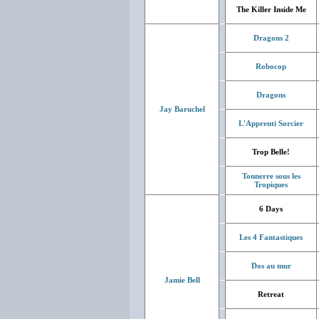
The Killer Inside Me
Dragons 2
Robocop
Dragons
Jay Baruchel
L'Apprenti Sorcier
Trop Belle!
Tonnerre sous les
Tropiques
6 Days
Les 4 Fantastiques
Dos au mur
Jamie Bell
Retreat