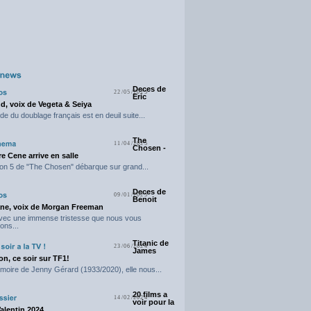
Deces de
22/05/2025
Eric
d, voix de Vegeta & Seiya
e du doublage français est en deuil suite...
The
11/04/2025
Chosen -
e Cene arrive en salle
on 5 de "The Chosen" débarque sur grand...
Deces de
09/01/2025
Benoit
ne, voix de Morgan Freeman
avec une immense tristesse que nous vous
ons...
Titanic de
23/06/2024
James
n, ce soir sur TF1!
moire de Jenny Gérard (1933/2020), elle nous...
20 films a
14/02/2024
voir pour la
Valentin 2024