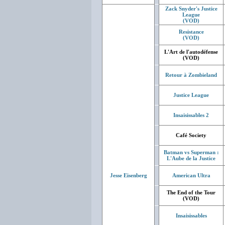
Zack Snyder's Justice
League
(VOD)
Resistance
(VOD)
L'Art de l'autodéfense
(VOD)
Retour à Zombieland
Justice League
Insaisissables 2
Café Society
Batman vs Superman :
L'Aube de la Justice
Jesse Eisenberg
American Ultra
The End of the Tour
(VOD)
Insaisissables