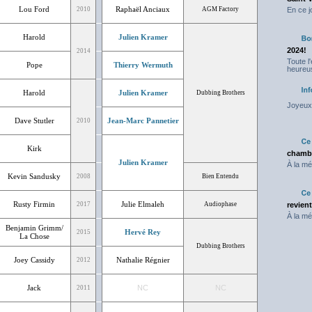
Lou Ford
Raphaël Anciaux
2010
AGM Factory
En ce j
Harold
Julien Kramer
2024!
2014
Toute l
Pope
Thierry Wermuth
heureus
Harold
Julien Kramer
Dubbing Brothers
Joyeux 
Dave Stutler
Jean-Marc Pannetier
2010
Kirk
chambr
Julien Kramer
À la mé
Kevin Sandusky
2008
Bien Entendu
Rusty Firmin
Julie Elmaleh
2017
Audiophase
revien
À la mé
Benjamin Grimm/
Hervé Rey
2015
La Chose
Dubbing Brothers
Joey Cassidy
Nathalie Régnier
2012
Jack
NC
NC
2011