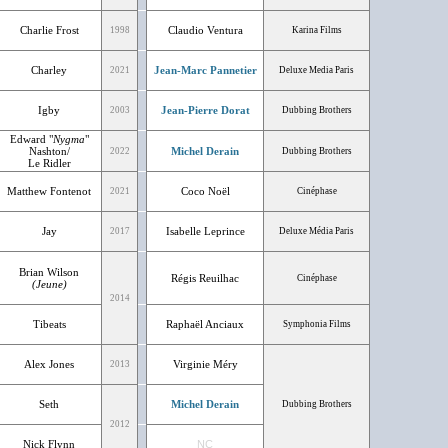
Charlie Frost
Claudio Ventura
1998
Karina Films
Charley
Jean-Marc Pannetier
2021
Deluxe Media Paris
Igby
Jean-Pierre Dorat
2003
Dubbing Brothers
Edward "
Nygma
"
Nashton/
Michel Derain
2022
Dubbing Brothers
Le Ridler
Matthew Fontenot
Coco Noël
2021
Cinéphase
Jay
Isabelle Leprince
2017
Deluxe Média Paris
Brian Wilson
Régis Reuilhac
Cinéphase
(Jeune)
2014
Tibeats
Raphaël Anciaux
Symphonia Films
Alex Jones
Virginie Méry
2013
Seth
Michel Derain
Dubbing Brothers
2012
Nick Flynn
NC