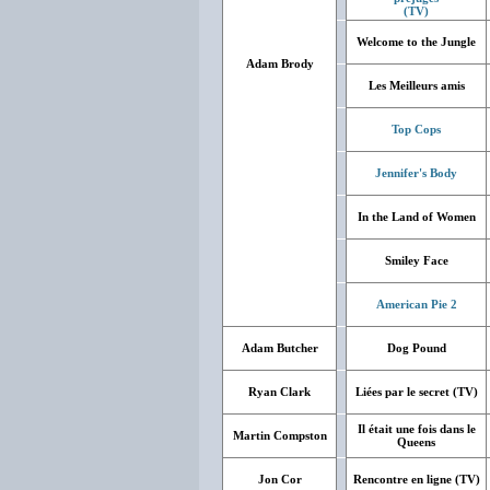
(TV)
Welcome to the Jungle
Adam Brody
Les Meilleurs amis
Top Cops
Jennifer's Body
In the Land of Women
Smiley Face
American Pie 2
Adam Butcher
Dog Pound
Ryan Clark
Liées par le secret (TV)
Il était une fois dans le
Martin Compston
Queens
Jon Cor
Rencontre en ligne (TV)