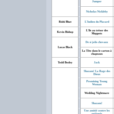
Jumper
Nicholas Nickleby
Rishi Bhat
L'Indien du Placard
L'île au trésor des
Kevin Bishop
Muppets
De si jolis chevaux
Lucas Black
La Tête dans le carton à
chapeaux
Todd Bosley
Jack
Shazam! La Rage des
Dieux
Promising Young
Woman
Wedding Nightmare
Shazam!
Une amitié contre les
préjugés