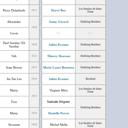
Les Studios de Saint-
Percy Dolarhyde
Hervé Rey
2011
Ouen
Alexander
Jenny Gérard
Dubbing Brothers
2009
Lucas
NC
NC
Paul Sunday/ Eli
Julien Kramer
2008
Dubbing Brothers
Sunday
Veb
Thierry Desroses
2023
Dubbing Brothers
Jesse Brown
Marie-Laure Beneston
2010
Dubbing Brothers
Jin-Tae Lee
Julien Kramer
2004
Rosebud
Les Studios de Saint-
Marty
Virginie Méry
Ouen
2013
Trey
Nathalie Régnier
Dubbing Brothers
Marty
Danielle Perret
2010
Les Studios de Saint-
Secousse
Michel Mella
2006
Ouen