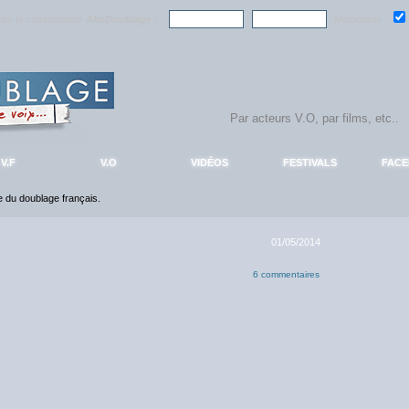
ndre la communauté
AlloDoublage
!
Mémoriser :
V.F
V.O
VIDÉOS
FESTIVALS
FAC
ce du doublage français.
01/05/2014
6 commentaires