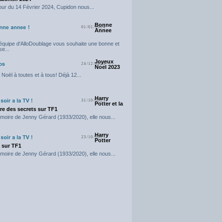
our du 14 Février 2024, Cupidon nous...
Bonne
01/01/2024
Annee
'équipe d'AlloDoublage vous souhaite une bonne et
e...
Joyeux
24/12/2023
Noel 2023
Noël à toutes et à tous! Déjà 12...
Harry
31/10/2023
Potter et la
e des secrets sur TF1
moire de Jenny Gérard (1933/2020), elle nous...
Harry
23/10/2023
Potter
t sur TF1
moire de Jenny Gérard (1933/2020), elle nous...