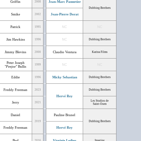
Griffin
Jean-Marc Pannetier
2008
Dubbing Brothers
Smike
Jean-Pierre Dorat
2002
Patrick
NC
NC
1995
Jim Hawkins
NC
1996
Dubbing Brothers
Jimmy Blevins
Claudio Ventura
2000
Karina Films
Peter Joseph
NC
NC
1999
"
Peejoe
" Bullis
Eddie
Micky Sebastian
1996
Dubbing Brothers
Freddy Freeman
2023
Dubbing Brothers
Hervé Rey
Les Studios de
Jerry
2021
Saint-Ouen
Daniel
Pauline Brunel
2019
Dubbing Brothers
Freddy Freeman
Hervé Rey
Bud
Virginie Ledieu
2016
Imagine