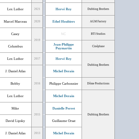
Lex Luthor
Hervé Rey
2021
Dubbing Brothers
Marcel Marceau
Ethel Houbiers
2020
AGM Factory
Casey
NC
BTI Studios
2019
Jean-Philippe
Columbus
Cinéphase
Puymartin
Lex Luthor
Hervé Rey
2017
Dubbing Brothers
J. Daniel Atlas
Michel Derain
Bobby
Philippe Carbonnier
2016
Dôme Productions
Lex Luthor
Michel Derain
Mike
Danielle Perret
2015
Dubbing Brothers
David Lipsky
Guillaume Orsat
J. Daniel Atlas
Michel Derain
2013