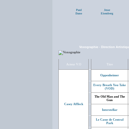
Paul
Jesse
Dano
Eisenberg
Voxographie
-
Direction Artistiq
Acteur V.O
Titre
Oppenheimer
Every Breath You Take
(VOD)
The Old Man and The
Gun
Casey Affleck
Interstellar
Le Casse de Central
Park