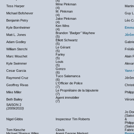
(4)
Mme Pinkman
Tess Harper
Martin
(4)
M. Pinkman
Michael Bofshever
Guy L
(4)
Jake Pinkman
Benjamin Petry
Léo C
(4)
Ken Wins
Kyle Bornheimer
Emman
(4)
Brandon
"Badger"
Mayhew
Matt L. Jones
Jérôm
(5)
Elliott Schwartz
Adam Godley
Gabri
(5)
Le Gérant
William Sterchi
Frédér
(5)
Farley
Marc Mouchet
Alain 
(5)
Louis
Kyle Swimmer
Alexa
(5)
Gonzo
Cesar Garcia
Yann 
(6)
Tuco Salamanca
Raymond Cruz
Jérôm
(6)
L'Officier de Police
Geoffrey Rivas
Christ
(7)
Le Propriétaire de la bijouterie
Mike Miller
Philipp
(7)
Agent immobilier
Beth Bailey
Véroni
(7)
SAISON 2
(2009/2010)
Jo Do
(Saiso
Nigel Gibbs
Inspecteur Tim Roberts
&
Phili
(Saiso
Tom Kiesche
Clovis
Fabric
Michael Shamus Wiles
Agent George Merkert
Berna