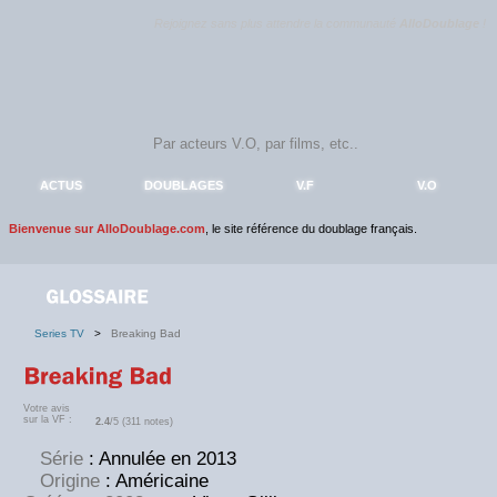
Rejoignez sans plus attendre la communauté
AlloDoublage
!
ACTUS
DOUBLAGES
V.F
V.O
Bienvenue sur AlloDoublage.com
, le site référence du doublage français.
Series TV
>
Breaking Bad
Votre avis
sur la VF :
2.4
/5 (311 notes)
Série
: Annulée en 2013
Origine
: Américaine