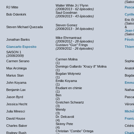
(Saiso
Walter White Jr./ Flynn
RJ Mitte
Pasca
(2008/2013 - 62 épisodes)
Saul Goodman
Bob Odenkirk
Cyrill
(2009/2013 - 43 épisodes)
Eric E
(Saiso
Steven Gomez
Steven Michael Quezada
&
(2008/2013 - 34 épisodes)
Jean-
(Saiso
Mike Ehrmantraut
Jonathan Banks
Féodo
(2009/2012 - 28 épisodes)
Gustavo "
Gus
" Frings
Giancarlo Esposito
Thier
(2009/2011 - 26 épisodes)
SAISON 1
(2008/2009)
Carmen Molina
Carmen Serano
Sophi
(1)
Domingo Gallardo
"Krazy 8"
Molina
Max Arciniega
Anatol
(1)
Bogdan Wolynetz
Marius Stan
Bogda
(1)
Emilio Koyama
John Koyama
Emma
(1)
Etudiant en chimie
Benjamin Lax
Nathan
(1)
Ben
Jason Byrd
Pascal
(2)
Gretchen Schwartz
Jessica Hecht
Véroni
(3)
Wendy
Julia Minesci
Michè
(3)
Dr. Delcavoli
David House
Frant
(4)
Skinny Pete
Charles Baker
Cédri
(4)
Christian
"Combo"
Ortega
Rodney Rush
Charl