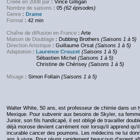
Créée en 2008 par
: Vince Gilligan
Nombre de saisons
: 05
(62 épisodes)
Genre
:
Drame
Format
: 42 min
Chaîne de diffusion en France
: Arte
Maison de Doublage
: Dubbing Brothers
(Saisons 1 à 5)
Direction Artistique
: Guillaume Orsat
(Saisons 1 à 5)
Adaptation
:
Laurence Crouzet
(Saisons 1 à 5)
Sébastien Michel
(Saisons 1 à 5)
Christine de Chérisey
(Saisons 1 à 5)
Mixage
: Simon Follain
(Saisons 1 à 5)
Walter White, 50 ans, est professeur de chimie dans un
Mexique. Pour subvenir aux besoins de Skyler, sa femme
Junior, son fils handicapé, il est obligé de travailler dou
déjà morose devient carrément noir lorsqu'il apprend qu'il 
incurable cancer des poumons. Les médecins ne lui donn
ans à vivre. Pour réunir rapidement beaucoup d'argent afi