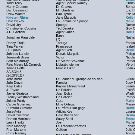
Todd Terry
Agent Spécial Ramey
Christ
Harry Groener
Dr. Chavez
Berna
Dan Desmond
Mr. Gardiner
Eric 
Drew Waters
Paul Tyree
Eric M
Krysten Ritter
Jane Margolis
Kelly
Dale Dickey
La Femme de Spooge
Odile
David Ury
Spooge
Domin
Christopher Cousins
Ted Beneke
Guy Ch
J.D. Garfield
Agent Vanco
Boris
Barry
Jonathan Ragsdale
Nathan
(7)
Danny Trejo
Tortuga
Enriqu
Tina Parker
Francesca
Isabel
DJ Qualls
Agent Getz
Hervé
John de Lancie
Donald Margolis
Philip
Jeremiah Bitsui
Victor
Nicol
Sam McMurray
Dr. Victor Bravenac
Patric
Reis Myers McCormick
L'obstétricienne
Véron
Tomas Potts
Mike le Biker
Jean-A
SAISON 3
(2010/2011)
Jere Burns
Le Leader du groupe de soutien
Guill
Julie Detzin
Pamela
Josy 
Kaija Bales
Kaylee Ehrmantraut
Jeann
J. Taylor
Un Policier
Frédé
Javier Grajeda
Juan Bolsa
Wladim
Stoney Westmoreland
Un Policier
Patric
Jolene Purdy
Cara
Marie
Carole Gutierrez
Mme Ortega
Marie
Ruthford Cravens
Le Prêteur sur gage
Hervé
Jose Avila
Adjoint Kee
Laure
David Costabile
Gale Boetticher
Berna
Damon Herriman
Scary Skell
Emma
Larry Hankin
Joe
Michel
Nate Mooney
Le Traficant d'armes
Fabien
Fran Martone
Colleen
Julie C
Chris Ranney
Antoi