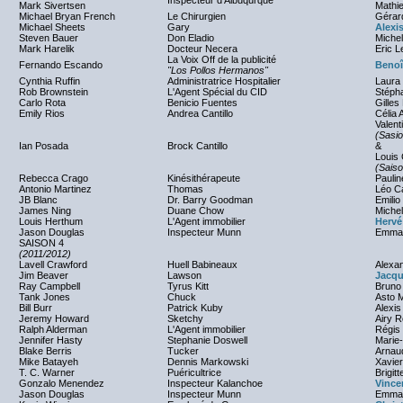
Inspecteur d'Albuqurque
Mark Sivertsen
Mathi
Michael Bryan French
Le Chirurgien
Gérar
Michael Sheets
Gary
Alexis
Steven Bauer
Don Eladio
Michel
Mark Harelik
Docteur Necera
Eric L
La Voix Off de la publicité
Fernando Escando
Benoî
"Los Pollos Hermanos"
Cynthia Ruffin
Administratrice Hospitalier
Laura
Rob Brownstein
L'Agent Spécial du CID
Stéph
Carlo Rota
Benicio Fuentes
Gilles
Emily Rios
Andrea Cantillo
Célia 
Valent
(Sasio
Ian Posada
Brock Cantillo
&
Louis
(Saiso
Rebecca Crago
Kinésithérapeute
Paulin
Antonio Martinez
Thomas
Léo C
JB Blanc
Dr. Barry Goodman
Emilio
James Ning
Duane Chow
Michel
Louis Herthum
L'Agent immobilier
Hervé
Jason Douglas
Inspecteur Munn
Emman
SAISON 4
(2011/2012)
Lavell Crawford
Huell Babineaux
Alexa
Jim Beaver
Lawson
Jacqu
Ray Campbell
Tyrus Kitt
Bruno
Tank Jones
Chuck
Asto 
Bill Burr
Patrick Kuby
Alexis
Jeremy Howard
Sketchy
Airy R
Ralph Alderman
L'Agent immobilier
Régis
Jennifer Hasty
Stephanie Doswell
Marie
Blake Berris
Tucker
Arnau
Mike Batayeh
Dennis Markowski
Xavier
T. C. Warner
Puéricultrice
Brigit
Gonzalo Menendez
Inspecteur Kalanchoe
Vince
Jason Douglas
Inspecteur Munn
Emman