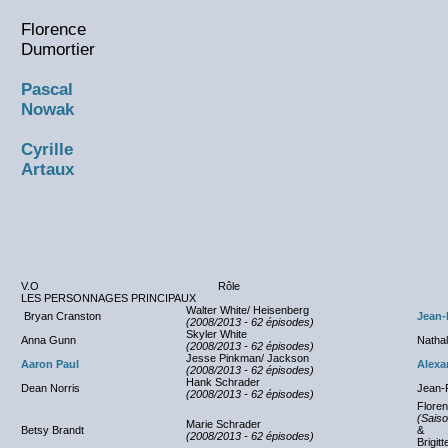
Florence
Dumortier
Pascal
Nowak
Cyrille
Artaux
V.O
Rôle
LES PERSONNAGES PRINCIPAUX
Walter White/ Heisenberg
Bryan Cranston
Jean-
(2008/2013 - 62 épisodes)
Skyler White
Anna Gunn
Nathal
(2008/2013 - 62 épisodes)
Jesse Pinkman/ Jackson
Aaron Paul
Alexa
(2008/2013 - 62 épisodes)
Hank Schrader
Dean Norris
Jean-
(2008/2013 - 62 épisodes)
Flore
(Saiso
Marie Schrader
Betsy Brandt
&
(2008/2013 - 62 épisodes)
Brigit