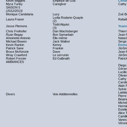
Kevin Wiggins
Employé de Gus
Chris
Myra Turley
Caregiver
Cathy
SAISON 5
(2012/2013)
Monique Candelaria
Lucy
Zoé B
Lydia Rodarte-Quayle
Laura Fraser
Rafaèl
(2)
Todd Alquist
Jesse Plemons
Yoann
(3)
Chris Freihofer
Dan Wachsberger
Thier
Ryan Begay
Bon Samaritain
Jean-R
Antoinette Antonio
Elle-même
Natac
Michael Bowen
Jack Walker
Serge
Kevin Rankin
Kenny
Emma
Patrick Sane
Frankie
Jérôm
Bruce McKenzie
Dave
Jean-
Wray Crawford
Le serrurier
Jérôm
Robert Forster
Ed Galbraith
Patric
AMBIANCES
Diego
Gérar
Lucill
Olivie
Cathy
Carol
Alain 
Sylvie
Laëtit
Divers
Voix Additionnelles
Pierre
Béatri
Miche
Hermi
Estell
Alice 
Camil
Vanes
Véroni