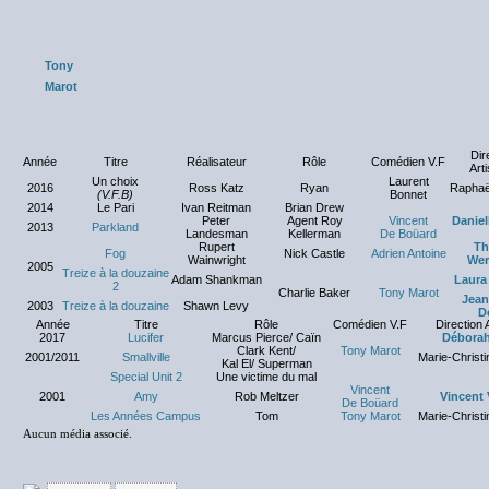
Tony
Marot
Dir
Année
Titre
Réalisateur
Rôle
Comédien V.F
Arti
Un choix
Laurent
2016
Ross Katz
Ryan
Raphaë
(V.F.B)
Bonnet
2014
Le Pari
Ivan Reitman
Brian Drew
NC
Peter
Agent Roy
Vincent
Daniel
2013
Parkland
Landesman
Kellerman
De Boüard
Rupert
Th
Fog
Nick Castle
Adrien Antoine
Wainwright
We
2005
Treize à la douzaine
Adam Shankman
Laura
2
Charlie Baker
Tony Marot
Jean
2003
Treize à la douzaine
Shawn Levy
D
Année
Titre
Rôle
Comédien V.F
Direction 
2017
Lucifer
Marcus Pierce/ Caïn
Déborah
Clark Kent/
Tony Marot
2001/2011
Smallville
Marie-Christi
Kal El/ Superman
Special Unit 2
Une victime du mal
NC
N
Vincent
2001
Amy
Rob Meltzer
Vincent 
De Boüard
Les Années Campus
Tom
Tony Marot
Marie-Christi
Aucun média associé.