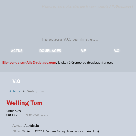
Rejoignez sans plus attendre la communauté
AlloDoublage
!
ACTUS
DOUBLAGES
V.F
V.O
Bienvenue sur AlloDoublage.com
, le site référence du doublage français.
Acteurs
>
Welling Tom
Votre avis
sur la VF :
3.0
/5 (270 notes)
Acteur
: Américain
Né le
: 26 Avril 1977 à Putnam Valley, New York (Etats-Unis)