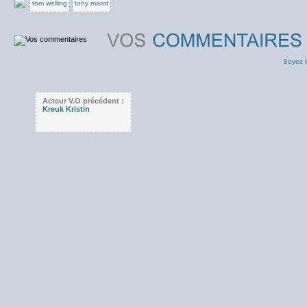
tom welling
tony marot
Soyez l
Acteur V.O précédent :
Kreuk Kristin