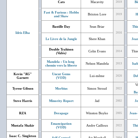
Cats
Macavity
Bé
2019
Fast & Furious : Hobbs
Brixton Lore
H
2019
and Shaw
Bastille Day
Sean Briar
Thi
Idris Elba
2016
Le Livre de la Jungle
Shere Khan
Jean
Double Trahison
Colin Evans
Thie
2014
(Vidéo)
Mandela : Un long
Nelson Mandela
Isa
2013
chemin vers la liberte
Kevin "
KG
"
Uncut Gems
Lui-même
De
2020
Garnett
(VOD)
V
Tyrese Gibson
Morbius
Simon Stroud
2022
Ba
Steve Harris
Minority Report
Jad
J
2002
RZA
Derapage
Winston Boyko
Jean-
2005
Emancipation
Mustafa Shakir
Andre Cailloux
Thi
2022
(VOD)
Isaac C. Singleton
Self Control
Air Marshall
H
2004