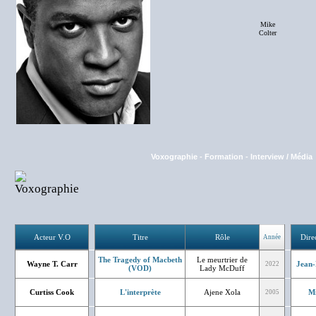
Mike
Colter
Voxographie
-
Formation
-
Interview / Média
Acteur V.O
Titre
Rôle
Dire
Année
The Tragedy of Macbeth
Le meurtrier de
Wayne T. Carr
Jean-
2022
(VOD)
Lady McDuff
Curtiss Cook
L'interprète
Ajene Xola
Mi
2005