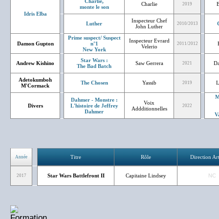
Charlie,
Charlie
B
2019
monte le son
Idris Elba
Inspecteur Chef
Luther
2010/2013
John Luther
Prime suspect/ Suspect
Inspecteur Evrard
Damon Gupton
n°1
2011/2012
Velerio
New York
Star Wars :
Andrew Kishino
Saw Gerrera
Da
2021
The Bad Batch
Adetokumboh
The Chosen
Yassib
L
2019
M'Cormack
M
Dahmer - Monstre :
Voix
Divers
L'histoire de Jeffrey
2022
Addditionnelles
Dahmer
V
Titre
Rôle
Direction Art
Année
Star Wars Battlefront II
Capitaine Lindsey
NC
2017