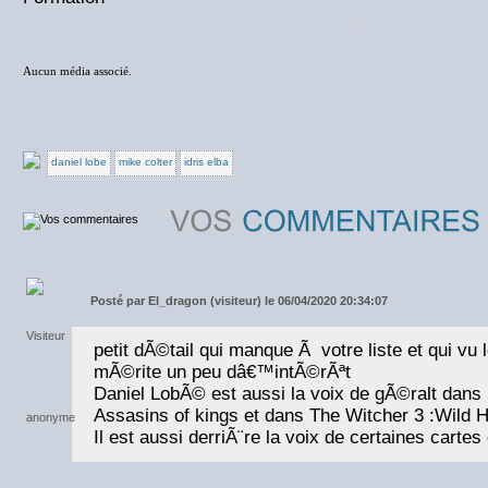
NC
Aucun média associé.
daniel lobe
mike colter
idris elba
Posté par
El_dragon (visiteur) le 06/04/2020 20:34:07
petit dÃ©tail qui manque Ã votre liste et qui vu 
mÃ©rite un peu dâ€™intÃ©rÃªt
Daniel LobÃ© est aussi la voix de gÃ©ralt dans 
Assasins of kings et dans The Witcher 3 :Wild 
Il est aussi derriÃ¨re la voix de certaines carte