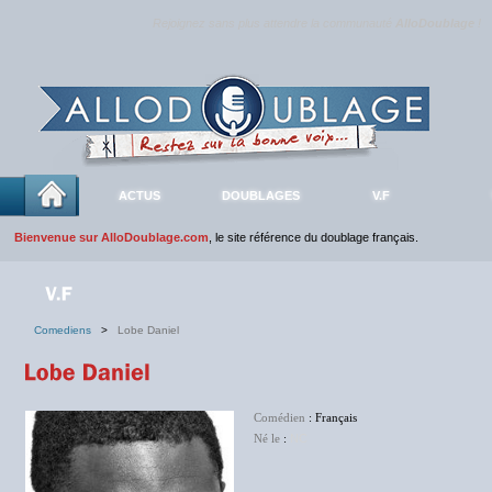
Rejoignez sans plus attendre la communauté
AlloDoublage
!
ACTUS
DOUBLAGES
V.F
Bienvenue sur AlloDoublage.com
, le site référence du doublage français.
Comediens
>
Lobe Daniel
Comédien
: Français
Né le
:
NC