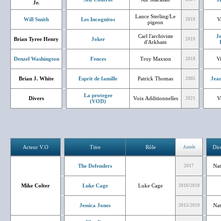
Jr.
Lance Sterling/Le
Will Smith
Les Incognitos
V
2019
pigeon
Carl l'archiviste
J
Brian Tyree Henry
Joker
2019
d'Arkham
Denzel Washington
Fences
Troy Maxson
V
2018
Brian J. White
Esprit de famille
Patrick Thomas
Jean
2005
La protegee
Divers
Voix Additionnelles
V
2021
(VOD)
Acteur V.O
Titre
Rôle
Dir
Année
The Defenders
Nat
2017
Mike Colter
Luke Cage
Luke Cage
2016/2018
Jessica Jones
Nat
2015/2019