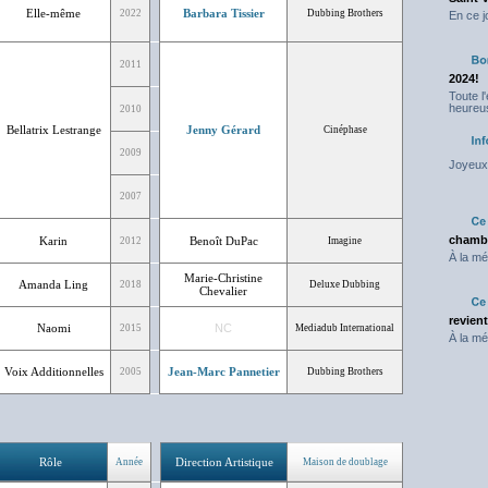
Elle-même
Barbara Tissier
2022
Dubbing Brothers
En ce j
2011
2024!
Toute l
heureus
2010
Bellatrix Lestrange
Jenny Gérard
Cinéphase
2009
Joyeux 
2007
chambr
Karin
Benoît DuPac
2012
Imagine
À la mé
Marie-Christine
Amanda Ling
2018
Deluxe Dubbing
Chevalier
revien
Naomi
NC
2015
Mediadub International
À la mé
Voix Additionnelles
Jean-Marc Pannetier
2005
Dubbing Brothers
Rôle
Direction Artistique
Année
Maison de doublage