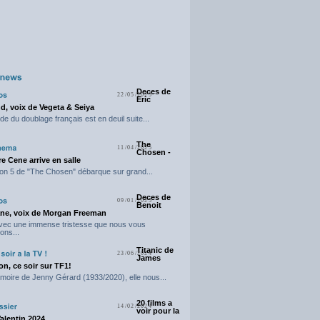
Deces de
22/05/2025
Eric
d, voix de Vegeta & Seiya
e du doublage français est en deuil suite...
The
11/04/2025
Chosen -
e Cene arrive en salle
on 5 de "The Chosen" débarque sur grand...
Deces de
09/01/2025
Benoit
ne, voix de Morgan Freeman
avec une immense tristesse que nous vous
ons...
Titanic de
23/06/2024
James
n, ce soir sur TF1!
moire de Jenny Gérard (1933/2020), elle nous...
20 films a
14/02/2024
voir pour la
Valentin 2024