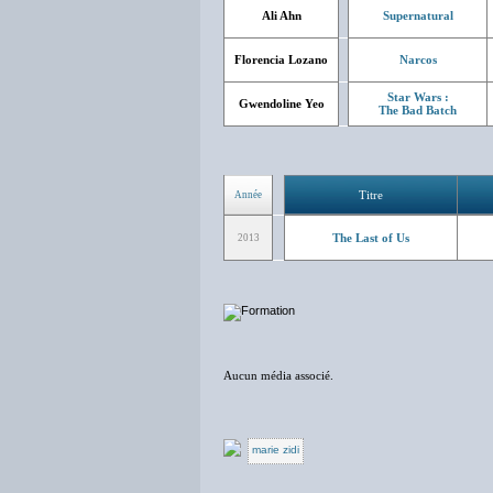
Ali Ahn
Supernatural
Florencia Lozano
Narcos
Star Wars :
Gwendoline Yeo
The Bad Batch
Titre
Année
The Last of Us
2013
Aucun média associé.
marie zidi