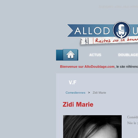
Rejoignez sans plus atte
ACTUS
DOUBLAGE
Bienvenue sur AlloDoublage.com
, le site référe
Comediennes
>
Zidi Marie
Comédi
Née le