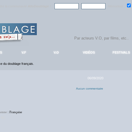
ndre la communauté
AlloDoublage
!
Mémoriser :
S
V.F
V.O
VIDÉOS
FESTIVALS
nce du doublage français.
06/09/2020
Aucun commentaire
enne
: Française
:
NC