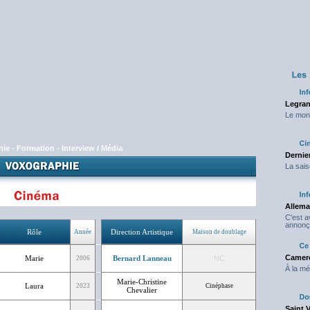
Legran
Le mond
hie
-
Formation
-
Interview / Média
Dernier
La sais
Allema
C'est 
annonç
Rôle
Direction Artistique
Année
Maison de doublage
Camero
Marie
Bernard Lanneau
NC
2006
À la mé
Marie-Christine
Laura
2023
Cinéphase
Chevalier
Saint 