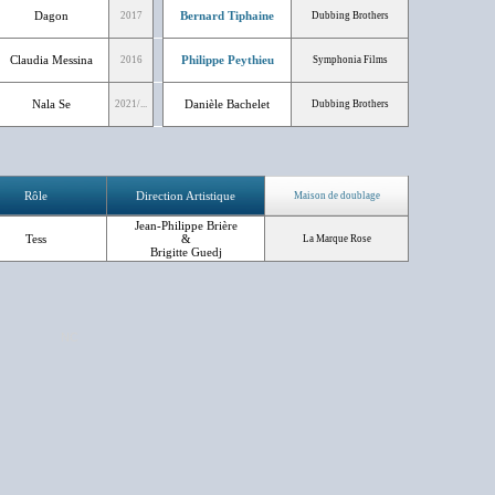
Dagon
Bernard Tiphaine
2017
Dubbing Brothers
Claudia Messina
Philippe Peythieu
2016
Symphonia Films
Nala Se
Danièle Bachelet
2021/...
Dubbing Brothers
Rôle
Direction Artistique
Maison de doublage
Jean-Philippe Brière
Tess
&
La Marque Rose
Brigitte Guedj
NC