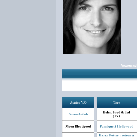
Voxograp
Actrice V.O
Titre
Helen, Fred & Ted
Suzan Anbeh
(TV)
Moon Bloodgood
Pannique à Hollywood
Harry Potter : retour à