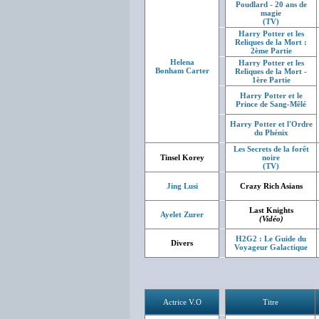
Poudlard - 20 ans de
magie
(TV)
Harry Potter et les
Reliques de la Mort :
2ème Partie
Helena
Harry Potter et les
Bonham Carter
Reliques de la Mort -
1ère Partie
Harry Potter et le
Prince de Sang-Mêlé
Harry Potter et l'Ordre
du Phénix
Les Secrets de la forêt
Tinsel Korey
noire
(TV)
Jing Lusi
Crazy Rich Asians
Last Knights
Ayelet Zurer
(Vidéo)
H2G2 : Le Guide du
Divers
Voyageur Galactique
Actrice V.O
Titre