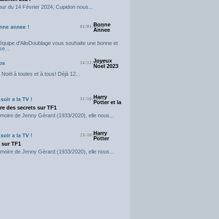
our du 14 Février 2024, Cupidon nous...
Bonne
01/01/2024
Annee
'équipe d'AlloDoublage vous souhaite une bonne et
e...
Joyeux
24/12/2023
Noel 2023
Noël à toutes et à tous! Déjà 12...
Harry
31/10/2023
Potter et la
e des secrets sur TF1
moire de Jenny Gérard (1933/2020), elle nous...
Harry
23/10/2023
Potter
t sur TF1
moire de Jenny Gérard (1933/2020), elle nous...