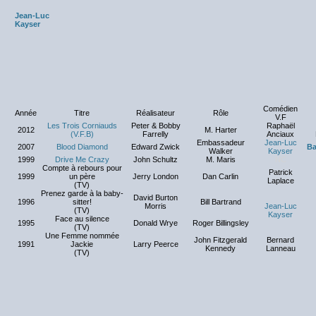
Jean-Luc
Kayser
Comédien
Année
Titre
Réalisateur
Rôle
V.F
Les Trois Corniauds
Peter & Bobby
Raphaël
2012
M. Harter
(V.F.B)
Farrelly
Anciaux
Embassadeur
Jean-Luc
2007
Blood Diamond
Edward Zwick
Ba
Walker
Kayser
1999
Drive Me Crazy
John Schultz
M. Maris
NC
Compte à rebours pour
Patrick
1999
un père
Jerry London
Dan Carlin
Laplace
(TV)
Prenez garde à la baby-
David Burton
1996
sitter!
Bill Bartrand
Morris
Jean-Luc
(TV)
Kayser
Face au silence
1995
Donald Wrye
Roger Billingsley
(TV)
Une Femme nommée
John Fitzgerald
Bernard
1991
Jackie
Larry Peerce
Kennedy
Lanneau
(TV)