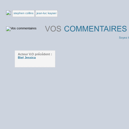
stephen collins
jean-luc kayser
Soyez l
Acteur V.O précédent :
Biel Jessica