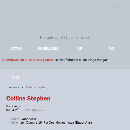
Rejoignez sans plus attendre la communauté
AlloDoublage
!
ACTUS
DOUBLAGES
V.F
V.O
Bienvenue sur AlloDoublage.com
, le site référence du doublage français.
Acteurs
>
Collins Stephen
Votre avis
sur la VF :
1.9
/5 (187 notes)
Acteur
: Américain
Né le
: 1er Octobre 1947 à Des Moines, Iowa (Etats-Unis)