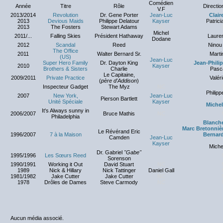
Comédien
Année
Titre
Rôle
Directio
V.F
2013/2014
Revolution
Dr. Gene Porter
Jean-Luc
Clair
2013
Devious Maids
Philippe Delatour
Kayser
Patric
2013
The Fosters
Stewart Adams
NC
Michel
2011/...
Falling Skies
Président Hathaway
Lauren
Dodane
2012
Scandal
Reed
Ninou 
The Office
2011
Walter Bernard Sr.
Marti
(US)
Jean-Luc
Super Hero Family
Dr. Dayton King
Jean-Phili
2010
Kayser
Brothers & Sisters
Charlie
Pasca
Le Capitaine,
2009/2011
Private Practice
Valér
(
père d'Addison
)
Inspecteur Gadget
The Myz
NC
Philipp
2007
New York,
Jean-Luc
Pierson Bartlett
Unité Spéciale
Kayser
Miche
It's Always sunny in
2006/2007
Bruce Mathis
NC
Philadelphia
Blanch
Marc Bretonniè
Le Révérand Eric
1996/2007
7 à la Maison
Bernard
Camden
Jean-Luc
Kayser
Miche
Dr. Gabriel
"Gabe"
1995/1996
Les Sœurs Reed
Sorenson
1990/1991
Working it Out
David Stuart
NC
1989
Nick & Hillary
Nick Tattinger
Daniel Gall
1981/1982
Jake Cutter
Jake Cutter
NC
1978
Drôles de Dames
Steve Carmody
NC
Aucun média associé.