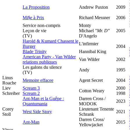
La Proposition
Andrew Paxton
2009
Mi$e à Prix
Richard Messner
2006
Service non-compris
Monty
Leçon de vie
Michael
"Mr. D"
2005
(TV)
D'Angelo
Harold & Kumard Chassent le
L'infirmier
Burger
2004
Blade Trinity
Hannibal King
American Party - Van Wilder
Van Wilder
2002
relations publiques
Les galons du silence
Andy
1995
(TV)
Linus
Memoire effacee
Agent Secret
2004
Roache
Liev
Scream 3
2000
Cotton Weary
Schreiber
Scream 2
1998
Ant-Man et la Guêpe :
Darren Cross /
2023
Quantumania
MODOK
Corey
Lieutenant Tenente
West Side Story
2021
Stoll
Schrank
Darren Cross/
Ant-Man
2015
Yellowjacket
Vince