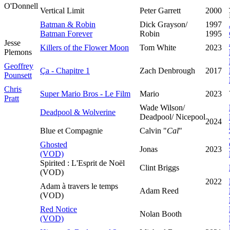
O'Donnell
Vertical Limit
Peter Garrett
2000
Batman & Robin
Dick Grayson/
1997
Batman Forever
Robin
1995
Jesse
Killers of the Flower Moon
Tom White
2023
Plemons
Geoffrey
Ça - Chapitre 1
Zach Denbrough
2017
Pounsett
Chris
Super Mario Bros - Le Film
Mario
2023
Pratt
Wade Wilson/
Deadpool & Wolverine
Deadpool/ Nicepool
2024
Blue et Compagnie
Calvin "
Cal
"
Ghosted
Jonas
2023
(VOD)
Spirited : L'Esprit de Noël
Clint Briggs
(VOD)
2022
Adam à travers le temps
Adam Reed
(VOD)
Red Notice
Nolan Booth
(VOD)