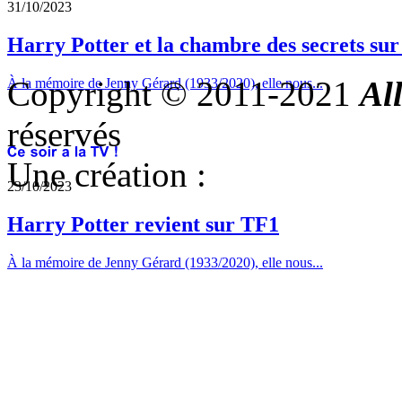
31/10/2023
Harry Potter et la chambre des secrets su
Copyright © 2011-2021
Al
À la mémoire de Jenny Gérard (1933/2020), elle nous...
réservés
Une création :
23/10/2023
Harry Potter revient sur TF1
À la mémoire de Jenny Gérard (1933/2020), elle nous...