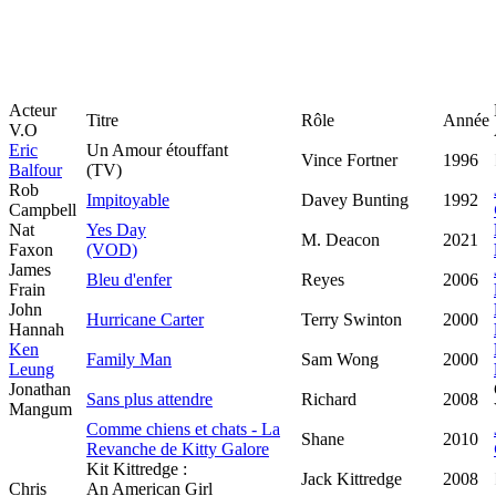
Acteur
Titre
Rôle
Année
V.O
Eric
Un Amour étouffant
Vince Fortner
1996
Balfour
(TV)
Rob
Impitoyable
Davey Bunting
1992
Campbell
Nat
Yes Day
M. Deacon
2021
Faxon
(VOD)
James
Bleu d'enfer
Reyes
2006
Frain
John
Hurricane Carter
Terry Swinton
2000
Hannah
Ken
Family Man
Sam Wong
2000
Leung
Jonathan
Sans plus attendre
Richard
2008
Mangum
Comme chiens et chats - La
Shane
2010
Revanche de Kitty Galore
Kit Kittredge :
Jack Kittredge
2008
Chris
An American Girl