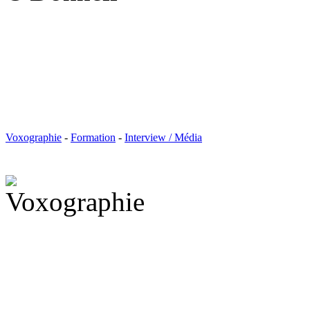
Voxographie
-
Formation
-
Interview / Média