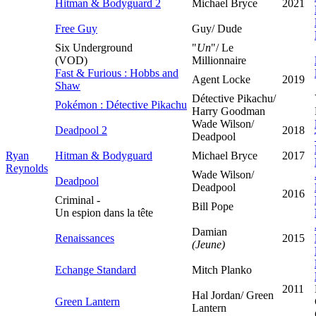
Hitman & Bodyguard 2
Michael Bryce
2021
Free Guy
Guy/ Dude
Six Underground
"
Un
"/ Le
(VOD)
Millionnaire
Fast & Furious : Hobbs and
Agent Locke
2019
Shaw
Détective Pikachu/
Pokémon : Détective Pikachu
Harry Goodman
Wade Wilson/
Deadpool 2
2018
Deadpool
Ryan
Hitman & Bodyguard
Michael Bryce
2017
Reynolds
Wade Wilson/
Deadpool
Deadpool
2016
Criminal -
Bill Pope
Un espion dans la tête
Damian
Renaissances
2015
(Jeune)
Echange Standard
Mitch Planko
2011
Hal Jordan/ Green
Green Lantern
Lantern