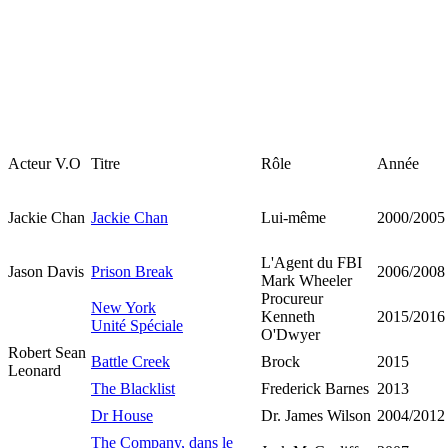
Acteur V.O
Titre
Rôle
Année
Jackie Chan
Jackie Chan
Lui-même
2000/2005
L'Agent du FBI
Jason Davis
Prison Break
2006/2008
Mark Wheeler
Procureur
New York
Kenneth
2015/2016
Unité Spéciale
O'Dwyer
Robert Sean
Battle Creek
Brock
2015
Leonard
The Blacklist
Frederick Barnes
2013
Dr House
Dr. James Wilson
2004/2012
The Company, dans le