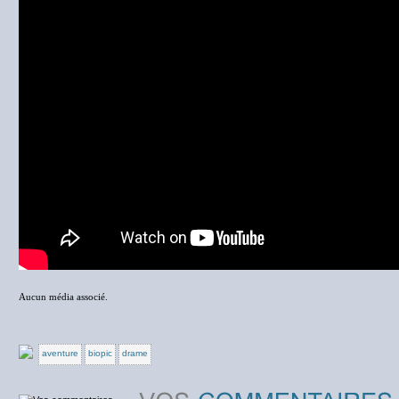
Aucun média associé.
aventure
biopic
drame