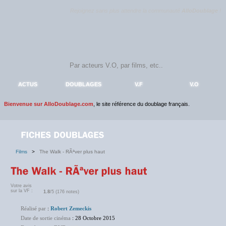
Rejoignez sans plus attendre la communauté
AlloDoublage
!
ACTUS
DOUBLAGES
V.F
V.O
Bienvenue sur AlloDoublage.com
, le site référence du doublage français.
Films
>
The Walk - RÃªver plus haut
Votre avis
sur la VF :
1.8
/5 (176 notes)
Réalisé par
:
Robert Zemeckis
Date de sortie cinéma
: 28 Octobre 2015