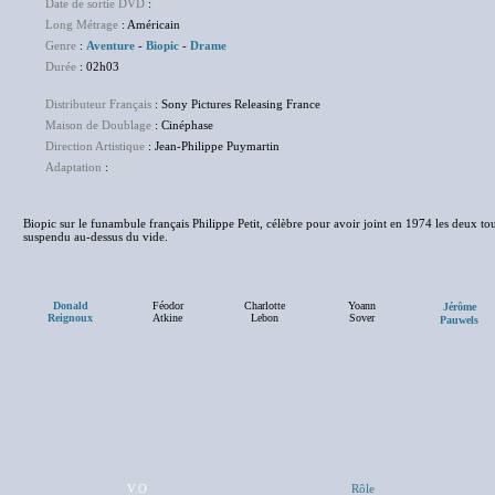
Date de sortie DVD
:
NC
Long Métrage
: Américain
Genre
:
Aventure
-
Biopic
-
Drame
Durée
: 02h03
Distributeur Français
: Sony Pictures Releasing France
Maison de Doublage
: Cinéphase
Direction Artistique
: Jean-Philippe Puymartin
Adaptation
:
NC
Biopic sur le funambule français Philippe Petit, célèbre pour avoir joint en 1974 les deux to
suspendu au-dessus du vide.
Donald
Féodor
Charlotte
Yoann
Jérôme
Reignoux
Atkine
Lebon
Sover
Pauwels
V.O
Rôle