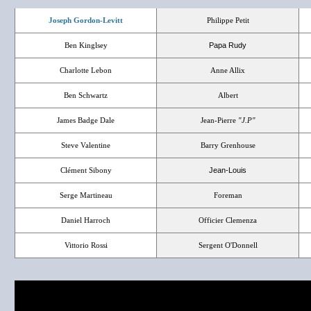
Joseph Gordon-Levitt
Philippe Petit
Ben Kinglsey
Papa Rudy
Charlotte Lebon
Anne Allix
Ben Schwartz
Albert
James Badge Dale
Jean-Pierre
"J.P"
Steve Valentine
Barry Grenhouse
Clément Sibony
Jean-Louis
Serge Martineau
Foreman
Daniel Harroch
Officier Clemenza
Vittorio Rossi
Sergent O'Donnell