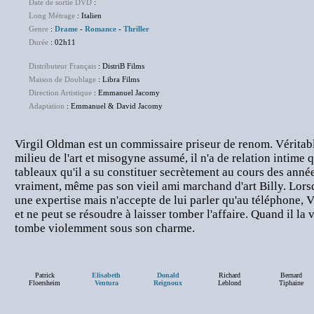
Date de sortie DVD
:
NC
Long Métrage
: Italien
Genre
:
Drame
-
Romance
-
Thriller
Durée
: 02h11
Distributeur Français
: DistriB Films
Maison de Doublage
: Libra Films
Direction Artistique
: Emmanuel Jacomy
Adaptation
: Emmanuel & David Jacomy
Virgil Oldman est un commissaire priseur de renom. Véritable
milieu de l'art et misogyne assumé, il n'a de relation intime 
tableaux qu'il a su constituer secrètement au cours des anné
vraiment, même pas son vieil ami marchand d'art Billy. Lors
une expertise mais n'accepte de lui parler qu'au téléphone, Vi
et ne peut se résoudre à laisser tomber l'affaire. Quand il la v
tombe violemment sous son charme.
Patrick
Elisabeth
Donald
Richard
Bernard
Floersheim
Ventura
Reignoux
Leblond
Tiphaine