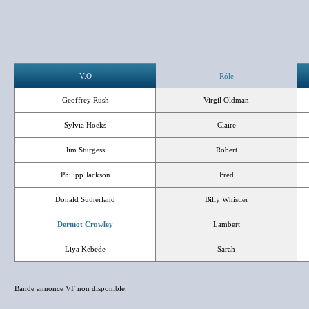
V.O
Rôle
Geoffrey Rush
Virgil Oldman
Sylvia Hoeks
Claire
Jim Sturgess
Robert
Philipp Jackson
Fred
Donald Sutherland
Billy Whistler
Dermot Crowley
Lambert
Liya Kebede
Sarah
Bande annonce VF non disponible.