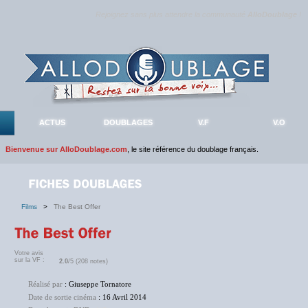
Rejoignez sans plus attendre la communauté
AlloDoublage
!
ACTUS
DOUBLAGES
V.F
V.O
Bienvenue sur AlloDoublage.com
, le site référence du doublage français.
Films
>
The Best Offer
Votre avis
sur la VF :
2.0
/5 (208 notes)
Réalisé par
: Giuseppe Tornatore
Date de sortie cinéma
: 16 Avril 2014