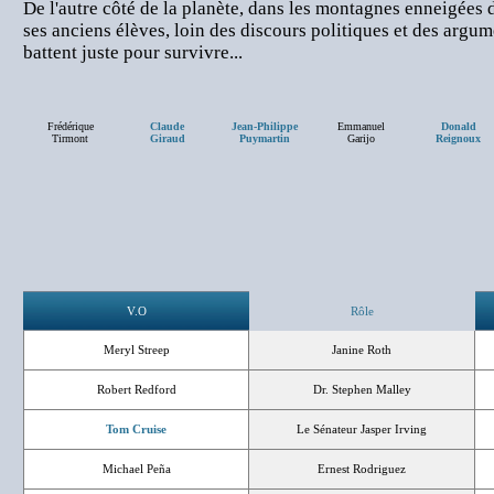
De l'autre côté de la planète, dans les montagnes enneigées 
ses anciens élèves, loin des discours politiques et des argum
battent juste pour survivre...
Frédérique
Claude
Jean-Philippe
Emmanuel
Donald
Tirmont
Giraud
Puymartin
Garijo
Reignoux
V.O
Rôle
Meryl Streep
Janine Roth
Robert Redford
Dr. Stephen Malley
Tom Cruise
Le Sénateur Jasper Irving
Michael Peña
Ernest Rodriguez