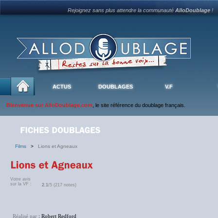
Rejoignez sans plus attendre la communauté
AlloDoublage
!
ACTUS
DOUBLAGES
V.F
Bienvenue sur AlloDoublage.com
, le site référence du doublage français.
Films
>
Lions et Agneaux
Votre avis
sur la VF :
2.1
/5 (217 notes)
Réalisé par
: Robert Redford