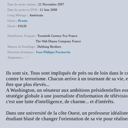
Date de sortie cinéma
: 21 Novembre 2007
Date de sortie en DVD
: 11 Juin 2008
Long Métrage
: Américain
Genre
:
Drame
Durée
: 01h30
Distributeur Français
: Twentieth Century Fox France
The Walt Disney Company France
Maison de Doublage
: Dubbing Brothers
Direction Artistique
:
Jean-Philippe Puymartin
Adaptation
:
NC
Ils sont six. Tous sont impliqués de près ou de loin dans le
contre le terrorisme. Chacun arrive à un tournant de sa vie, 
être que plus élevés...
A Washington, un sénateur aux ambitions présidentielles ess
stratégie globale à une journaliste d'information de télévisi
c'est une lutte d'intelligence, de charme... et d'intérêts.
Dans une université de la côte Ouest, un professeur idéalist
étudiant blasé de changer l'orientation de sa vie pour réalise