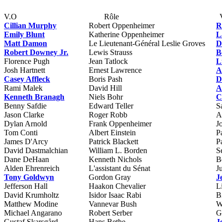
V.O
Rôle
Cillian Murphy
Robert Oppenheimer
R
Emily Blunt
Katherine Oppenheimer
L
Matt Damon
Le Lieutenant-Général Leslie Groves
D
Robert Downey Jr.
Lewis Strauss
B
Florence Pugh
Jean Tatlock
L
Josh Hartnett
Ernest Lawrence
A
Casey Affleck
Boris Pash
D
Rami Malek
David Hill
A
Kenneth Branagh
Niels Bohr
C
Benny Safdie
Edward Teller
S
Jason Clarke
Roger Robb
A
Dylan Arnold
Frank Oppenheimer
J
Tom Conti
Albert Einstein
P
James D'Arcy
Patrick Blackett
P
David Dastmalchian
William L. Borden
S
Dane DeHaan
Kenneth Nichols
B
Alden Ehrenreich
L'assistant du Sénat
J
Tony Goldwyn
Gordon Gray
J
Jefferson Hall
Haakon Chevalier
L
David Krumholtz
Isidor Isaac Rabi
B
Matthew Modine
Vannevar Bush
W
Michael Angarano
Robert Serber
G
Gustaf Skarsgård
Hans Bethe
J