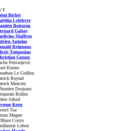
V.F
émi Bichet
aëtitia Lefebvre
amien Boisseau
ernard Gabay
udivine Maffren
drien Antoine
onald Reignoux
lexis Tomassian
hristian Gonon
acha Petronijevic
xel Kiener
onathan Le Guillou
atrick Raynal
atrick Mancini
ébastien Desjours
enjamin Bollen
ulien Allouf
erome Keen
ionel Tua
runo Magne
illiam Coryn
uillaume Lebon
ochen Hagele