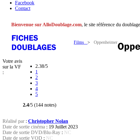
Facebook
Contact
Bienvenue sur AlloDoublage.com
, le site référence du doublage
Films
>
Oppenheimer
Votre avis
2.38/5
sur la VF
1
:
2
3
4
5
2.4
/5 (144 notes)
Réalisé par
:
Christopher Nolan
Date de sortie cinéma
: 19 Juillet 2023
Date de sortie DVD/Blu-Ray
:
NC
Date de sortie VOD
:
NC