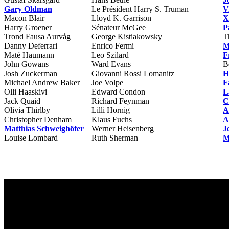
Gary Oldman
Le Président Harry S. Truman
V
Macon Blair
Lloyd K. Garrison
X
Harry Groener
Sénateur McGee
P
Trond Fausa Aurvåg
George Kistiakowsky
T
Danny Deferrari
Enrico Fermi
M
Maté Haumann
Leo Szilard
F
John Gowans
Ward Evans
B
Josh Zuckerman
Giovanni Rossi Lomanitz
H
Michael Andrew Baker
Joe Volpe
F
Olli Haaskivi
Edward Condon
L
Jack Quaid
Richard Feynman
C
Olivia Thirlby
Lilli Hornig
A
Christopher Denham
Klaus Fuchs
A
Matthias Schweighöfer
Werner Heisenberg
J
Louise Lombard
Ruth Sherman
M