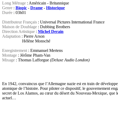
Long Métrage
: Américain - Britannique
Genre
:
Biopic
-
Drame
-
Historique
Durée
: 03h01
Distributeur Français
: Universal Pictures International France
Maison de Doublage
: Dubbing Brothers
Direction Artistique
:
Michel Derain
Adaptation
: Pierre Arson
Hélène Monsché
Enregistrement
: Emmanuel Mertens
Montage
: Jérôme Pham-Van
Mixage
: Thomas Lafforgue
(Deluxe Audio London)
En 1942, convaincus que l’Allemagne nazie est en train de développer u
atomique de l’histoire. Pour piloter ce dispositif, le gouvernement en
secret de Los Alamos, au cœur du désert du Nouveau-Mexique, que le s
actuel…