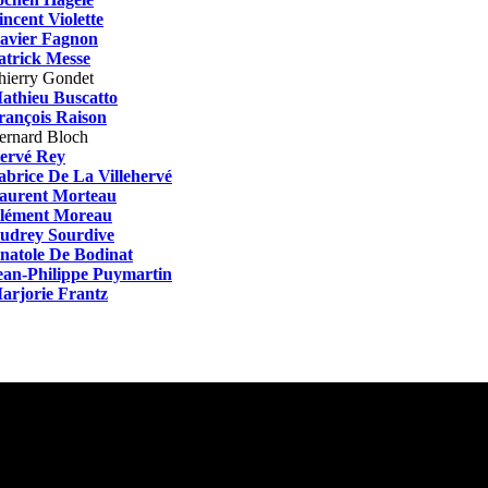
incent Violette
avier Fagnon
atrick Messe
hierry Gondet
athieu Buscatto
rançois Raison
ernard Bloch
ervé Rey
abrice De La Villehervé
aurent Morteau
lément Moreau
udrey Sourdive
natole De Bodinat
ean-Philippe Puymartin
arjorie Frantz