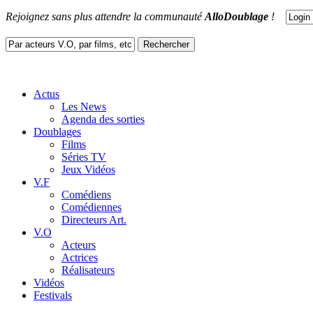
Rejoignez sans plus attendre la communauté
AlloDoublage
!
Actus
Les News
Agenda des sorties
Doublages
Films
Séries TV
Jeux Vidéos
V.F
Comédiens
Comédiennes
Directeurs Art.
V.O
Acteurs
Actrices
Réalisateurs
Vidéos
Festivals