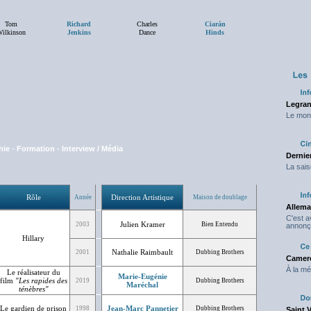
Tom
Richard
Charles
Ciarán
ilkinson
Jenkins
Dance
Hinds
Legran
Le mond
hie
-
Formation
-
Interview / Média
Dernier
La sais
Rôle
Direction Artistique
Année
Maison de doublage
Allema
C'est 
Julien Kramer
2003
Bien Entendu
annonç
Hillary
Nathalie Raimbault
2001
Dubbing Brothers
Camero
À la mé
Le réalisateur du
Marie-Eugénie
film
"Les rapides des
2019
Dubbing Brothers
Maréchal
ténèbres"
Le gardien de prison
Jean-Marc Pannetier
1998
Dubbing Brothers
Saint 