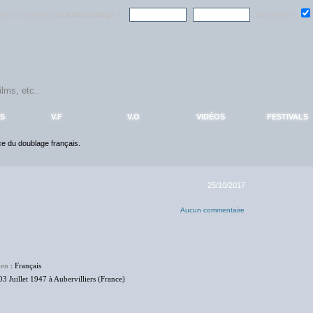
ndre la communauté
AlloDoublage
!
Mémoriser :
S
V.F
V.O
VIDÉOS
FESTIVALS
nce du doublage français.
25/10/2017
Aucun commentaire
ien
: Français
03 Juillet 1947 à Aubervilliers (France)