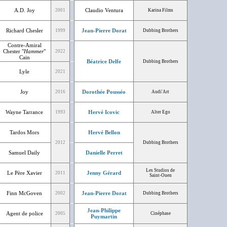
A.D. Joy
Claudio Ventura
2001
Karina Films
Richard Chesler
Jean-Pierre Dorat
1999
Dubbing Brothers
Contre-Amiral
Chester "
Hammer
"
2022
Cain
Béatrice Delfe
Dubbing Brothers
Lyle
2021
Joy
Dorothée Pousséo
2016
Audi'Art
Wayne Tarrance
Hervé Icovic
1993
Alter Ego
Tardos Mors
Hervé Bellon
2012
Dubbing Brothers
Samuel Daily
Danielle Perret
Les Studios de
Le Père Xavier
Jenny Gérard
2011
Saint-Ouen
Finn McGoven
Jean-Pierre Dorat
2002
Dubbing Brothers
Jean-Philippe
Agent de police
2005
Cinéphase
Puymartin