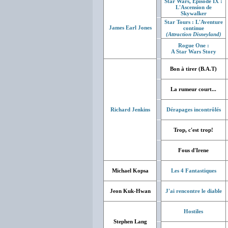
Star Wars, Episode IX :
L'Ascension de
Skywalker
Star Tours : L'Aventure
James Earl Jones
continue
(Attraction Disneyland)
Rogue One :
A Star Wars Story
Bon à tirer (B.A.T)
La rumeur court...
Richard Jenkins
Dérapages incontrôlés
Trop, c'est trop!
Fous d'Irene
Michael Kopsa
Les 4 Fantastiques
Jeon Kuk-Hwan
J'ai rencontre le diable
Hostiles
Stephen Lang