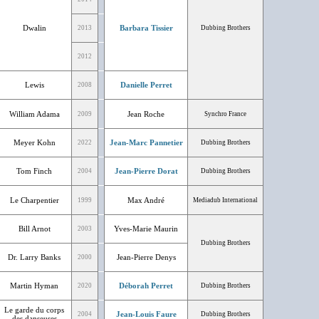
Dwalin
Barbara Tissier
2013
Dubbing Brothers
2012
Lewis
Danielle Perret
2008
William Adama
Jean Roche
2009
Synchro France
Meyer Kohn
Jean-Marc Pannetier
2022
Dubbing Brothers
Tom Finch
Jean-Pierre Dorat
2004
Dubbing Brothers
Le Charpentier
Max André
1999
Mediadub International
Bill Arnot
Yves-Marie Maurin
2003
Dubbing Brothers
Dr. Larry Banks
Jean-Pierre Denys
2000
Martin Hyman
Déborah Perret
2020
Dubbing Brothers
Le garde du corps
Jean-Louis Faure
2004
Dubbing Brothers
des danseuses