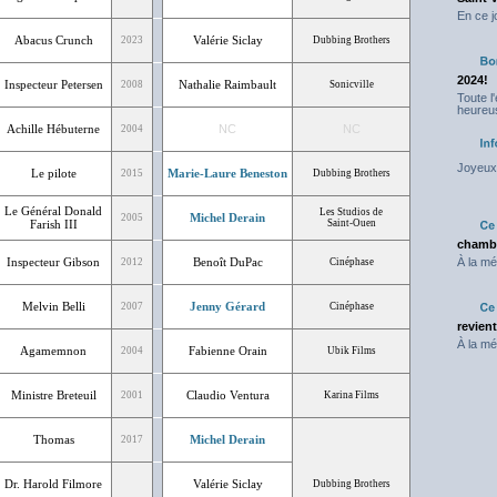
En ce j
Abacus Crunch
Valérie Siclay
2023
Dubbing Brothers
2024!
Inspecteur Petersen
Nathalie Raimbault
2008
Sonicville
Toute l
heureus
Achille Hébuterne
NC
NC
2004
Joyeux 
Le pilote
Marie-Laure Beneston
2015
Dubbing Brothers
Le Général Donald
Les Studios de
Michel Derain
2005
Farish III
Saint-Ouen
chambr
Inspecteur Gibson
Benoît DuPac
À la mé
2012
Cinéphase
Melvin Belli
Jenny Gérard
2007
Cinéphase
revien
À la mé
Agamemnon
Fabienne Orain
2004
Ubik Films
Ministre Breteuil
Claudio Ventura
2001
Karina Films
Thomas
Michel Derain
2017
Dr. Harold Filmore
Valérie Siclay
Dubbing Brothers