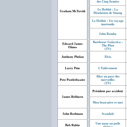
des Cinq Armées
Le Hobbit : La
Graham McTavish
Désolation de Smaug
Le Hobbit : Un voyage
inattendu
John Rambo
Battlestar Galactica :
Edward James
The Plan
Olmos
(TV)
Anthony Phelan
Elvis
Larry Pine
L'Enlèvement
Alice au pays des
Pete Postlethwaite
merveilles
(TV)
Président par accident
James Rebhorn
Mon beau-père et moi
John Rothman
Scandale
Une nana au poile
Bob Rubin
(Vidéo)