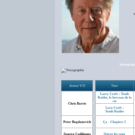
W
Voxograp
Acteur V.O
Titre
Larry Croft : Tomb
Raider, le berceau de la
vie
Chris Barrie
Lara Croft :
Tomb Raider
Peter Bogdanovich
Ça - Chapitre 2
Joserra Cadiñanos
Ouvre les yeux