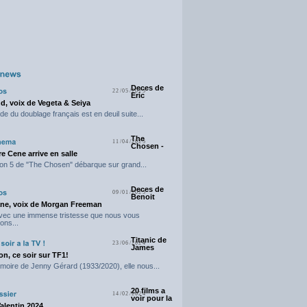
Deces de
22/05/2025
Eric
d, voix de Vegeta & Seiya
e du doublage français est en deuil suite...
The
11/04/2025
Chosen -
e Cene arrive en salle
on 5 de "The Chosen" débarque sur grand...
Deces de
09/01/2025
Benoit
ne, voix de Morgan Freeman
avec une immense tristesse que nous vous
ons...
Titanic de
23/06/2024
James
n, ce soir sur TF1!
moire de Jenny Gérard (1933/2020), elle nous...
20 films a
14/02/2024
voir pour la
Valentin 2024