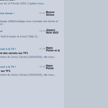
our du 14 Février 2024, Cupidon nous...
Bonne
01/01/2024
Annee
'équipe d'AlloDoublage vous souhaite une bonne et
e...
Joyeux
24/12/2023
Noel 2023
Noël à toutes et à tous! Déjà 12...
Harry
31/10/2023
Potter et la
e des secrets sur TF1
moire de Jenny Gérard (1933/2020), elle nous...
Harry
23/10/2023
Potter
t sur TF1
moire de Jenny Gérard (1933/2020), elle nous...