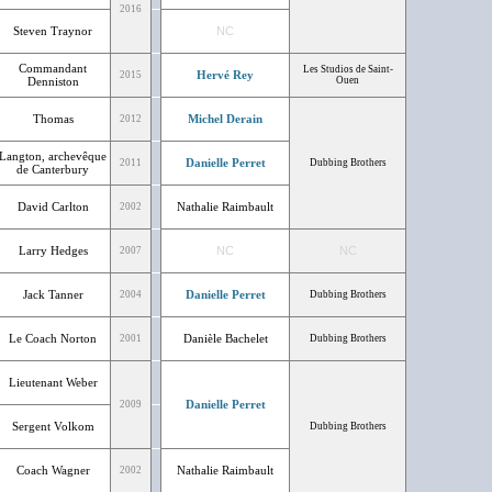
2016
Steven Traynor
NC
Commandant
Les Studios de Saint-
Hervé Rey
2015
Denniston
Ouen
Thomas
Michel Derain
2012
Langton, archevêque
Danielle Perret
2011
Dubbing Brothers
de Canterbury
David Carlton
Nathalie Raimbault
2002
Larry Hedges
NC
NC
2007
Jack Tanner
Danielle Perret
2004
Dubbing Brothers
Le Coach Norton
Danièle Bachelet
2001
Dubbing Brothers
Lieutenant Weber
Danielle Perret
2009
Sergent Volkom
Dubbing Brothers
Coach Wagner
Nathalie Raimbault
2002