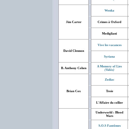
Wonka
Jim Carter
Crimes à Oxford
Modigliani
Vive les vacances
David Clennon
Syriana
A Memory of Lies
B. Anthony Cohen
(Vidéo)
Zodiac
Brian Cox
Troie
L'Affaire du collier
Underworld : Blood
Wars
S.O.S Fantômes