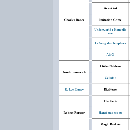
Avant toi
Charles Dance
Imitation Game
Underworld : Nouvelle
ère
Le Sang des Templiers
Ali G
Little Children
Noah Emmerich
Cellular
R. Lee Ermey
Diablesse
The Code
Robert Forster
Hanté par ses ex
Magic Baskets