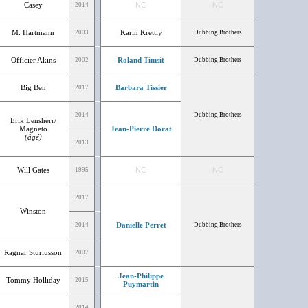
Casey
NC
NC
2014
M. Hartmann
Karin Krettly
2003
Dubbing Brothers
Officier Akins
Roland Timsit
2002
Dubbing Brothers
Big Ben
Barbara Tissier
2017
2014
Dubbing Brothers
Erik Lensherr/
Magneto
Jean-Pierre Dorat
(âgé)
2013
Will Gates
NC
NC
1995
2017
Winston
Danielle Perret
2014
Dubbing Brothers
Ragnar Sturlusson
2007
Jean-Philippe
Tommy Holliday
2015
Puymartin
2014