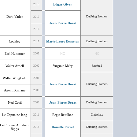
Edgar Givry
2019
Dark Vador
Dubbing Brothers
2017
Jean-Pierre Dorat
2016
Coakley
Marie-Laure Beneston
2011
Dubbing Brothers
Earl Huttinger
NC
NC
2005
Walter Arnell
Virginie Méry
2002
Rosebud
Walter Wingfield
2001
Jean-Pierre Dorat
Dubbing Brothers
Agent Boshane
2000
Ned Cecil
Jean-Pierre Dorat
2005
Dubbing Brothers
Le Capitaine Jang
Regis Reuilhac
2011
Cinéphase
Le Colonel Abraham
Danielle Perret
2018
Dubbing Brothers
Biggs