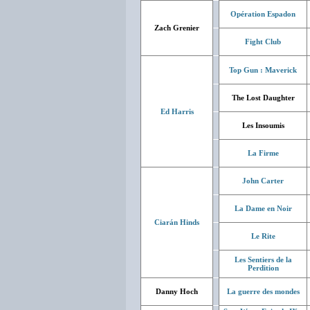
Opération Espadon
Zach Grenier
Fight Club
Top Gun : Maverick
The Lost Daughter
Ed Harris
Les Insoumis
La Firme
John Carter
La Dame en Noir
Ciarán Hinds
Le Rite
Les Sentiers de la
Perdition
Danny Hoch
La guerre des mondes