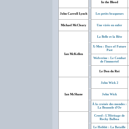
In the Blood
John Carroll Lynch
Les petits braqueurs
Michael McCleary
Une virée en enfer
La Belle et la Bête
X-Men : Days of Future
Past
Ian McKellen
Wolverine : Le Combat
de l'immortel
Le Don du Roi
John Wick 2
Ian McShane
John Wick
À la croisée des mondes :
La Boussole d'Or
Creed : L'Héritage de
Rocky Balboa
Le Hobbit : La Bataille