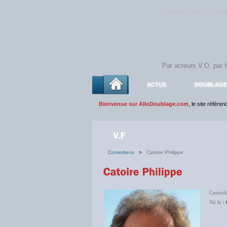
Rejoignez sans plus atte
ACTUS
DOUBLAGE
Bienvenue sur AlloDoublage.com
, le site référe
Comediens
>
Catoire Philippe
Coméd
Né le
: 