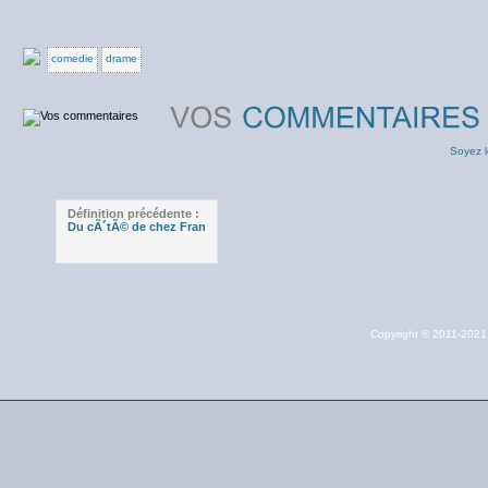
comedie
drame
Soyez l
Définition précédente :
Du cÃ´tÃ© de chez Fran
Copyright © 2011-202