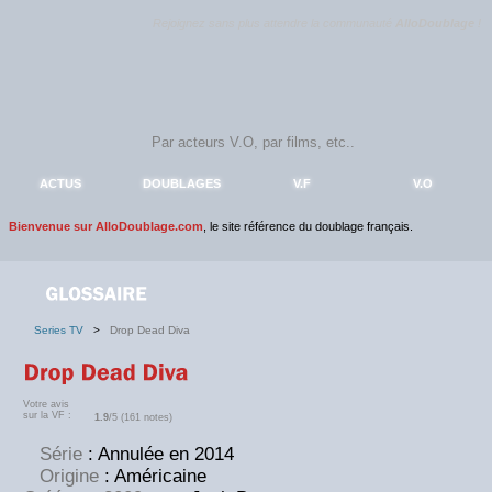
Rejoignez sans plus attendre la communauté
AlloDoublage
!
ACTUS
DOUBLAGES
V.F
V.O
Bienvenue sur AlloDoublage.com
, le site référence du doublage français.
Series TV
>
Drop Dead Diva
Votre avis
sur la VF :
1.9
/5 (161 notes)
Série
: Annulée en 2014
Origine
: Américaine