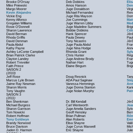
Brooke D'Orsay
Deb Dobkins
Eli
Mike Pniewski
Amos Hanson
Den
Margo Moorer
Juge Donaldson
Virg
Kevin Alejandro
Michael Fernandez
Ren
Vickie Eng
Juge Rita Mayson
Dom
Kenny Alfonso
Joe Cummings
Matt
Gregalan Williams
Juge Warren Libby
Med
Rosie O'Donnell
Juge Madeline Summers
Brig
Sharon Lawrence
Bobbie Dobkins
Cél
David Berman
Hank Spencer
Jér
Rhoda Griffis
Paula Dewey
Paul
David Denman
Tony Nicastro
Jér
Paula Abdul
Juge Paula Abdul
Fra
Kathy Payne
Juge Nina Hodge
Anne
Ashley LeConte Campbell
Rhonda Grant
Sylv
Brian Patrick Clarke
Chris Hunter
Rég
Clayton Landey
Juge Andrew Brody
Fra
Robert Treveiler
Nathan Hart
Tug
Faith Prince
Elaine Bingum
Brig
SAISON 2
(2010)
Jeff Rose
Doug Resnick
Tan
Marcus Lyle Brown
ADA Paul Saginaw
Sté
Jaime Ray Newman
Vanessa Hemmings
Ann
Sharon Morris
Juge Donna Stanton
Kari
Tony Vaughn
Juge Nolan Murphy
Pat
SAISON 3
(2011)
Ben Shenkman
Dr. Bill Kendall
Jér
Michael Burgess
Carl Wentworth
Jea
Sharon Garrison
Juge Amelia Sanders
Syl
Tom Nowicki
Geoff Hensley
Bern
Robert Hoffman
Brian Pullman
Rém
Tony Goldwyn
Alan Roberts
Emm
Brandy Norwood
Elisa Shayne
Valé
Bruce Davison
Juge Cyrus Maxwell
Mich
Jaden D. Harmon
Eric Shayne
Jul