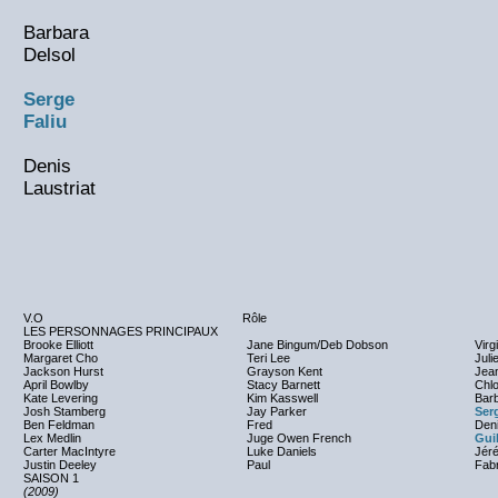
Barbara
Delsol
Serge
Faliu
Denis
Laustriat
V.O
Rôle
LES PERSONNAGES PRINCIPAUX
Brooke Elliott
Jane Bingum/Deb Dobson
Virg
Margaret Cho
Teri Lee
Juli
Jackson Hurst
Grayson Kent
Jea
April Bowlby
Stacy Barnett
Chlo
Kate Levering
Kim Kasswell
Barb
Josh Stamberg
Jay Parker
Ser
Ben Feldman
Fred
Deni
Lex Medlin
Juge Owen French
Gui
Carter MacIntyre
Luke Daniels
Jér
Justin Deeley
Paul
Fabr
SAISON 1
(2009)