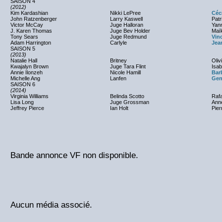
SAISON 4
(2012)
Kim Kardashian
Nikki LePree
Céc
John Ratzenberger
Larry Kaswell
Patr
Victor McCay
Juge Halloran
Yann
J. Karen Thomas
Juge Bev Holder
Maï
Tony Sears
Juge Redmund
Vinc
Adam Harrington
Carlyle
Jea
SAISON 5
(2013)
Natalie Hall
Britney
Oliv
Kwajalyn Brown
Juge Tara Flint
Isab
Annie Ilonzeh
Nicole Hamill
Bar
Michelle Ang
Lanfen
Gen
SAISON 6
(2014)
Virginia Williams
Belinda Scotto
Rafa
Lisa Long
Juge Grossman
Ann
Jeffrey Pierce
Ian Holt
Pier
Bande annonce VF non disponible.
Aucun média associé.