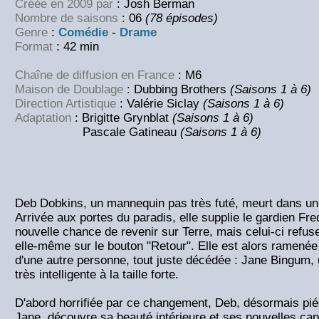
Créée en 2009 par
: Josh Berman
Nombre de saisons
: 06
(78 épisodes)
Genre
:
Comédie
-
Drame
Format
: 42 min
Chaîne de diffusion en France
: M6
Maison de Doublage
: Dubbing Brothers
(Saisons 1 à 6)
Direction Artistique
: Valérie Siclay
(Saisons 1 à 6)
Adaptation
: Brigitte Grynblat
(Saisons 1 à 6)
Pascale Gatineau
(Saisons 1 à 6)
Deb Dobkins, un mannequin pas très futé, meurt dans un 
Arrivée aux portes du paradis, elle supplie le gardien Fre
nouvelle chance de revenir sur Terre, mais celui-ci refus
elle-même sur le bouton "Retour". Elle est alors ramenée
d'une autre personne, tout juste décédée : Jane Bingum, 
très intelligente à la taille forte.
D'abord horrifiée par ce changement, Deb, désormais pi
Jane, découvre sa beauté intérieure et ses nouvelles capa