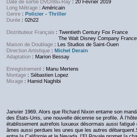
Date de sortie DVD/Blu-Ray
: 20 Février 2019
Long Métrage
: Américain
Genre
:
Policier
-
Thriller
Durée
: 02h22
Distributeur Français
: Twentieth Century Fox France
The Walt Disney Company France
Maison de Doublage
: Les Studios de Saint-Ouen
Direction Artistique
:
Michel Derain
Adaptation
: Marion Bessay
Enregistrement
: Manu Mertens
Montage
: Sébastien Lopez
Mixage
: Hamid Naghibi
Janvier 1969. Alors que Richard Nixon entame son man
des États-Unis, une nouvelle décennie se profile. À l’hôte
établissement autrefois luxueux désormais aussi fatigué 
âmes aussi perdues les unes que les autres débarquent.Si
entre la Californie et le Nevada, l’El Royale promet la cha