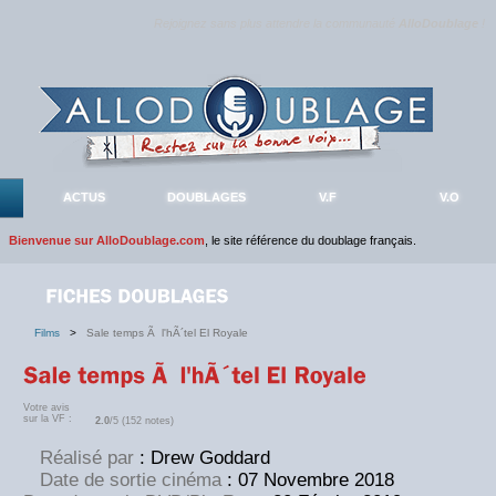
Rejoignez sans plus attendre la communauté
AlloDoublage
!
ACTUS
DOUBLAGES
V.F
V.O
Bienvenue sur AlloDoublage.com
, le site référence du doublage français.
Films
>
Sale temps Ã l'hÃ´tel El Royale
Votre avis
sur la VF :
2.0
/5 (152 notes)
Réalisé par
: Drew Goddard
Date de sortie cinéma
: 07 Novembre 2018