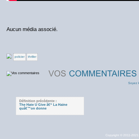
Aucun média associé.
policier
thriller
Soyez l
Définition précédente :
The Hate U Give â€“ La Haine
quâ€™on donne
Copyright © 2011-202