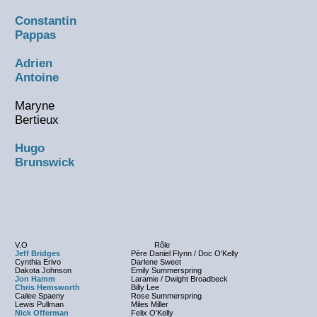
Constantin
Pappas
Adrien
Antoine
Maryne
Bertieux
Hugo
Brunswick
V.O
Rôle
Jeff Bridges
Père Daniel Flynn / Doc O'Kelly
Cynthia Erivo
Darlene Sweet
Dakota Johnson
Emily Summerspring
Jon Hamm
Laramie / Dwight Broadbeck
Chris Hemsworth
Billy Lee
Cailee Spaeny
Rose Summerspring
Lewis Pullman
Miles Miller
Nick Offerman
Felix O'Kelly