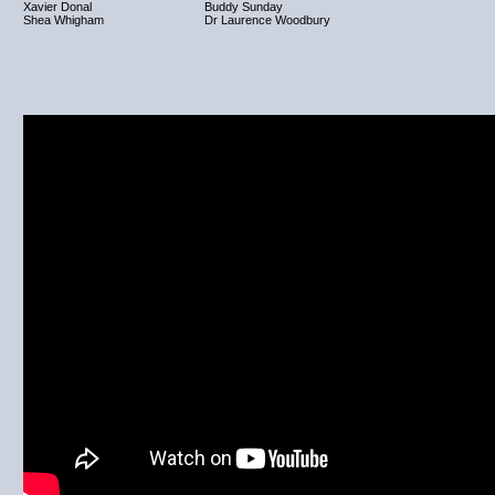
Xavier Donal
Buddy Sunday
Shea Whigham
Dr Laurence Woodbury