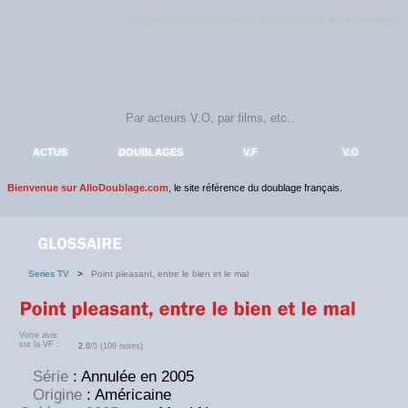
Rejoignez sans plus attendre la communauté
AlloDoublage
!
ACTUS
DOUBLAGES
V.F
V.O
Bienvenue sur AlloDoublage.com
, le site référence du doublage français.
Series TV
>
Point pleasant, entre le bien et le mal
Votre avis
sur la VF :
2.0
/5 (106 notes)
Série
: Annulée en 2005
Origine
: Américaine