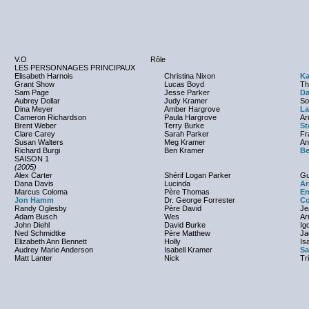
V.O
Rôle
LES PERSONNAGES PRINCIPAUX
Elisabeth Harnois
Christina Nixon
Ka
Grant Show
Lucas Boyd
Th
Sam Page
Jesse Parker
Da
Aubrey Dollar
Judy Kramer
So
Dina Meyer
Amber Hargrove
La
Cameron Richardson
Paula Hargrove
Ar
Brent Weber
Terry Burke
St
Clare Carey
Sarah Parker
Fr
Susan Walters
Meg Kramer
An
Richard Burgi
Ben Kramer
Be
SAISON 1
(2005)
Alex Carter
Shérif Logan Parker
Gu
Dana Davis
Lucinda
Ar
Marcus Coloma
Père Thomas
Em
Jon Hamm
Dr. George Forrester
Co
Randy Oglesby
Père David
Je
Adam Busch
Wes
Ar
John Diehl
David Burke
Ig
Ned Schmidtke
Père Matthew
Ja
Elizabeth Ann Bennett
Holly
Is
Audrey Marie Anderson
Isabell Kramer
Sa
Matt Lanter
Nick
Tr