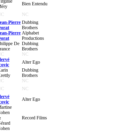
irginie
Bien Entendu
éry
NC
NC
ean-Pierre
Dubbing
orat
Brothers
ean-Pierre
Alphabet
orat
Productions
hilippe De
Dubbing
rance
Brothers
NC
NC
ervé
Alter Ego
covic
arin
Dubbing
rettly
Brothers
NC
NC
NC
NC
ervé
Alter Ego
covic
artine
ohen
&
Record Films
érard
ohen