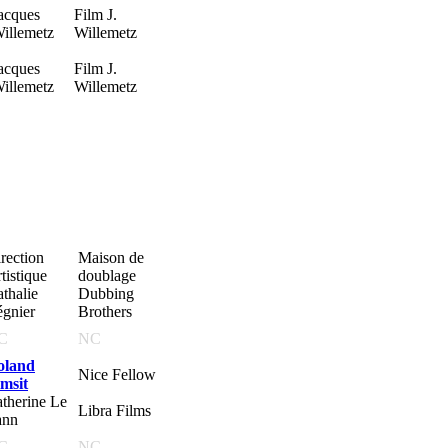
acques
Film J.
illemetz
Willemetz
acques
Film J.
illemetz
Willemetz
rection
Maison de
tistique
doublage
thalie
Dubbing
gnier
Brothers
C
NC
oland
Nice Fellow
msit
therine Le
Libra Films
ann
C
NC