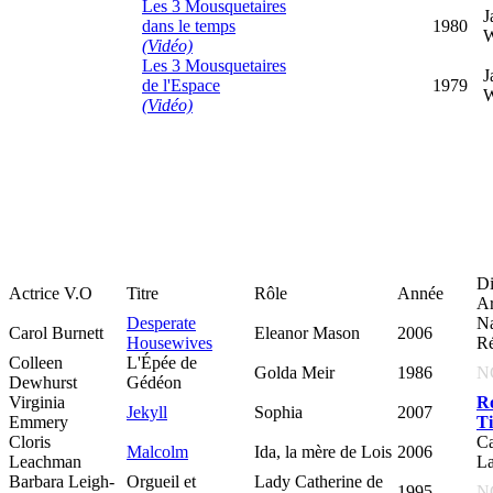
Les 3 Mousquetaires
J
dans le temps
1980
W
(Vidéo)
Les 3 Mousquetaires
J
de l'Espace
1979
W
(Vidéo)
Di
Actrice V.O
Titre
Rôle
Année
Ar
Desperate
Na
Carol Burnett
Eleanor Mason
2006
Housewives
Ré
Colleen
L'Épée de
Golda Meir
1986
N
Dewhurst
Gédéon
Virginia
R
Jekyll
Sophia
2007
Emmery
Ti
Cloris
Ca
Malcolm
Ida, la mère de Lois
2006
Leachman
L
Barbara Leigh-
Orgueil et
Lady Catherine de
1995
N