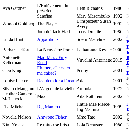
L'Enlèvement du
Ava Gardner
Beth Richards
1980
président
Sarafina !
Mary Masembuko
1992
L'inspecteur Susan
Whoopi Goldberg
The Player
1992
Avery
Jumpin' Jack Flash
Terry Dolittle
1986
J
Linda Hunt
Apparitions
Soeur Madeline
2002
P
H
Barbara Jefford
La Neuvième Porte
La baronne Kessler
2000
I
Antoinette
Mad Max : Fury
B
Vuvalini Antoinette
2015
Kellerman
Road
D
Eh mec, elle est ou
J
Cleo King
Penny
2001
ma caisse?
D
F
Louise Lasser
Requiem for a Dream
Ada
2001
O
Silvana Mangano
L'Argent de la vieille
Antonia
1972
Heather Cameron-
Max
Ada Rothman
2002
McLintock
Hattie Mae Pierce/
J
Ella Mitchell
Big Mamma
1999
Big Mamma
D
K
Novella Nelson
Antwone Fisher
Mme Tate
2002
K
Kim Novak
Le miroir se brisa
Lola Brewster
1980