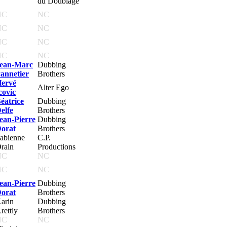
du Doublage
NC
NC
NC
NC
NC
NC
NC
NC
ean-Marc
Dubbing
annetier
Brothers
ervé
Alter Ego
covic
éatrice
Dubbing
elfe
Brothers
ean-Pierre
Dubbing
orat
Brothers
abienne
C.P.
rain
Productions
NC
NC
NC
NC
ean-Pierre
Dubbing
orat
Brothers
arin
Dubbing
rettly
Brothers
NC
NC