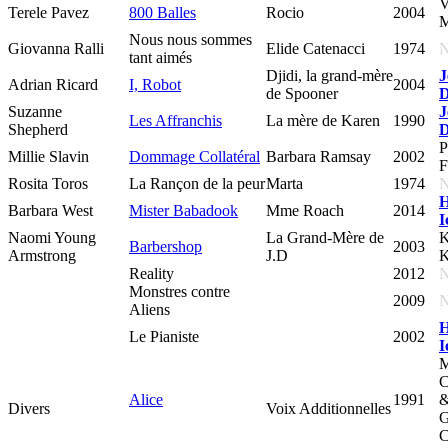
V
Terele Pavez
800 Balles
Rocio
2004
M
Nous nous sommes
Giovanna Ralli
Elide Catenacci
1974
tant aimés
Djidi, la grand-mère
J
Adrian Ricard
I, Robot
2004
de Spooner
D
Suzanne
J
Les Affranchis
La mère de Karen
1990
Shepherd
D
P
Millie Slavin
Dommage Collatéral
Barbara Ramsay
2002
F
Rosita Toros
La Rançon de la peur
Marta
1974
H
Barbara West
Mister Babadook
Mme Roach
2014
I
Naomi Young
La Grand-Mère de
K
Barbershop
2003
Armstrong
J.D
K
Reality
2012
Monstres contre
2009
Aliens
H
Le Pianiste
2002
I
M
C
Alice
1991
Divers
Voix Additionnelles
G
C