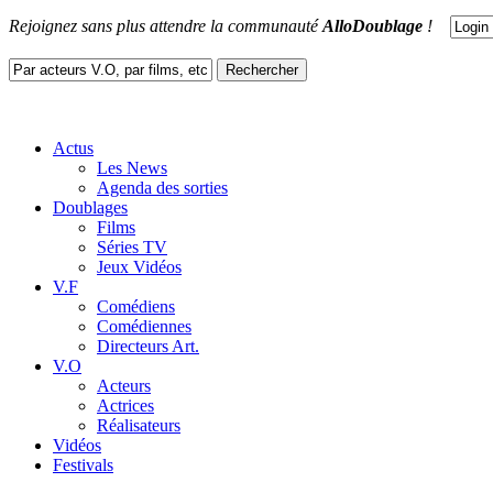
Rejoignez sans plus attendre la communauté
AlloDoublage
!
Actus
Les News
Agenda des sorties
Doublages
Films
Séries TV
Jeux Vidéos
V.F
Comédiens
Comédiennes
Directeurs Art.
V.O
Acteurs
Actrices
Réalisateurs
Vidéos
Festivals