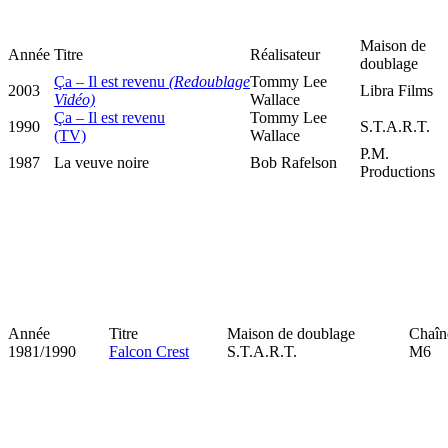
Maison de
Année
Titre
Réalisateur
doublage
Ça – Il est revenu
(Redoublage
Tommy Lee
2003
Libra Films
Vidéo)
Wallace
Ça – Il est revenu
Tommy Lee
1990
S.T.A.R.T.
(TV)
Wallace
P.M.
1987
La veuve noire
Bob Rafelson
Productions
Année
Titre
Maison de doublage
Chaîn
1981/1990
Falcon Crest
S.T.A.R.T.
M6