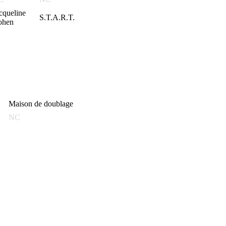
cqueline
S.T.A.R.T.
ohen
Maison de doublage
NC