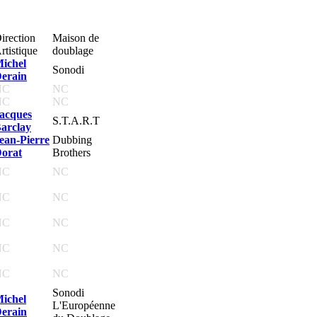
irection
Maison de
rtistique
doublage
ichel
Sonodi
erain
NC
NC
NC
NC
acques
S.T.A.R.T
arclay
ean-Pierre
Dubbing
orat
Brothers
NC
NC
NC
NC
NC
NC
NC
NC
NC
NC
Sonodi
ichel
L'Européenne
erain