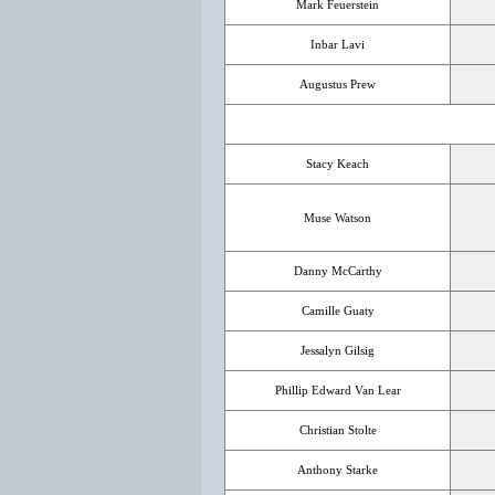
Mark Feuerstein
Inbar Lavi
Augustus Prew
Stacy Keach
Muse Watson
Danny McCarthy
Camille Guaty
Jessalyn Gilsig
Phillip Edward Van Lear
Christian Stolte
Anthony Starke