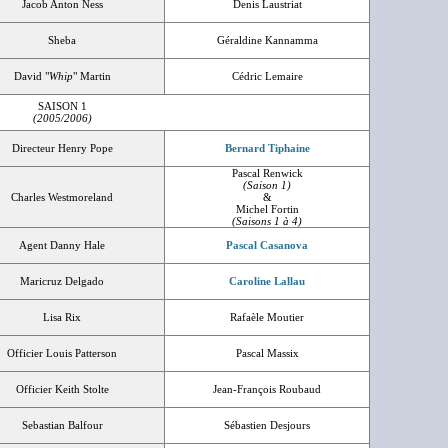
Jacob Anton Ness
Denis Laustriat
Sheba
Géraldine Kannamma
David "
Whip
" Martin
Cédric Lemaire
SAISON 1
(2005/2006)
Directeur Henry Pope
Bernard Tiphaine
Pascal Renwick
(Saison 1)
Charles Westmoreland
&
Michel Fortin
(Saisons 1 à 4)
Agent Danny Hale
Pascal Casanova
Maricruz Delgado
Caroline Lallau
Lisa Rix
Rafaèle Moutier
Officier Louis Patterson
Pascal Massix
Officier Keith Stolte
Jean-François Roubaud
Sebastian Balfour
Sébastien Desjours