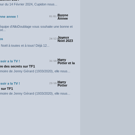
our du 14 Février 2024, Cupidon nous...
Bonne
01/01/2024
Annee
'équipe d'AlloDoublage vous souhaite une bonne et
e...
Joyeux
24/12/2023
Noel 2023
Noël à toutes et à tous! Déjà 12...
Harry
31/10/2023
Potter et la
e des secrets sur TF1
moire de Jenny Gérard (1933/2020), elle nous...
Harry
23/10/2023
Potter
t sur TF1
moire de Jenny Gérard (1933/2020), elle nous...