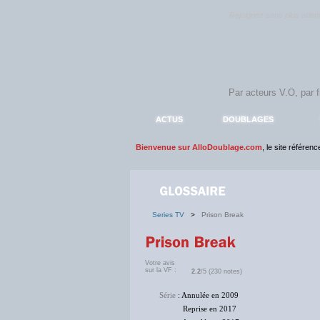
Rejoignez sans plus atte
ACTUS
DOUBLAGES
Bienvenue sur AlloDoublage.com
, le site référen
Series TV
>
Prison Break
Votre avis
sur la VF :
2.2
/5 (230 notes)
Série
: Annulée en 2009
Reprise en 2017