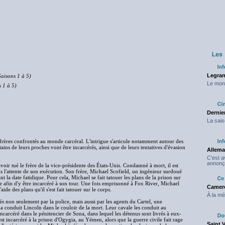
Legran
aisons 1 à 5)
Le mond
s 1 à 5)
Dernier
La sais
frères confrontés au monde carcéral. L'intrigue s'articule notamment autour des
ins de leurs proches vont être incarcérés, ainsi que de leurs tentatives d'évasion
Allema
C'est 
annonç
avoir tué le frère de la vice-présidente des États-Unis. Condamné à mort, il est
ns l'attente de son exécution. Son frère, Michael Scofield, un ingénieur surdoué
 la date fatidique. Pour cela, Michael se fait tatouer les plans de la prison sur
ge afin d'y être incarcéré à son tour. Une fois emprisonné à Fox River, Michael
Camero
de des plans qu'il s'est fait tatouer sur le corps.
À la mé
s non seulement par la police, mais aussi par les agents du Cartel, une
i a conduit Lincoln dans le couloir de la mort. Leur cavale les conduit au
incarcéré dans le pénitencier de Sona, dans lequel les détenus sont livrés à eux-
st incarcéré à la prison d'Ogygia, au Yémen, alors que la guerre civile fait rage
Saint 