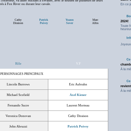
 l'extérieur, va aider Michael à s'évader, avec le soutien de plusieurs de leurs
és à Fox River ou durant leur cavale.
En ce j
Cathy
Patrick
Yoann
Marc
2024!
Diraison
Poivey
Sover
Alfos
Toute l
heureus
Joyeux 
Rôle
V.F
chambr
À la mé
 PERSONNAGES PRINCIPAUX
Lincoln Burrows
Eric Aubrahn
revien
À la mé
Michael Scofield
Axel Kiener
Fernando Sucre
Laurent Morteau
Veronica Donovan
Cathy Diraison
John Abruzzi
Patrick Poivey