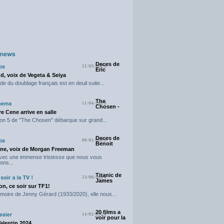
Deces de
22/05/2025
Eric
d, voix de Vegeta & Seiya
e du doublage français est en deuil suite...
The
11/04/2025
Chosen -
e Cene arrive en salle
on 5 de "The Chosen" débarque sur grand...
Deces de
09/01/2025
Benoit
ne, voix de Morgan Freeman
avec une immense tristesse que nous vous
ons...
Titanic de
23/06/2024
James
n, ce soir sur TF1!
moire de Jenny Gérard (1933/2020), elle nous...
20 films a
14/02/2024
voir pour la
Valentin 2024