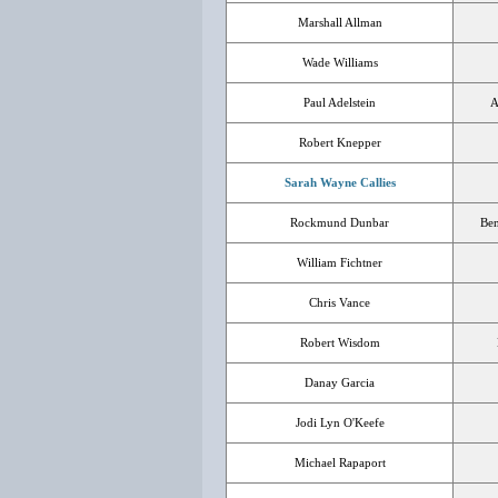
Marshall Allman
Wade Williams
Paul Adelstein
A
Robert Knepper
Sarah Wayne Callies
Rockmund Dunbar
Ben
William Fichtner
Chris Vance
Robert Wisdom
Danay Garcia
Jodi Lyn O'Keefe
Michael Rapaport