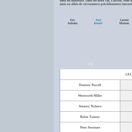
dans les alentours. Dans les deux cas, Lincoln, resté à
amis ou alliés de circonstance précédemment rencontr
Eric
Axel
Laurent
Aubrahn
Kiener
Morteau
V.O
LES
Dominic Purcell
Wentworth Miller
Amaury Nolasco
Robin Tunney
Peter Stormare