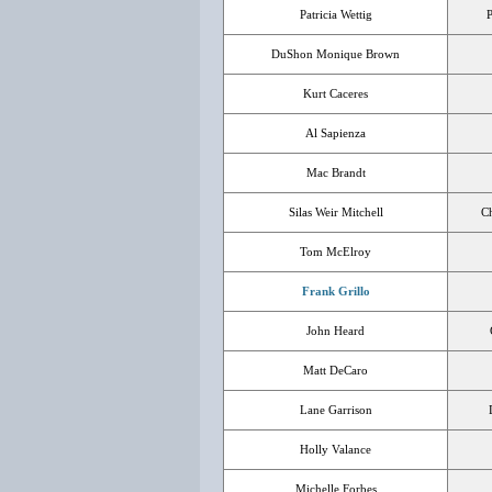
Patricia Wettig
P
DuShon Monique Brown
Kurt Caceres
Al Sapienza
Mac Brandt
Silas Weir Mitchell
Ch
Tom McElroy
Frank Grillo
John Heard
Matt DeCaro
Lane Garrison
Holly Valance
Michelle Forbes