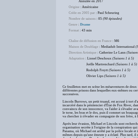
Annulée en 2017
Origine
: Américaine
Créée en 2005 par
: Paul Scheuring
Nombre de saisons
: 05
(90 épisodes)
Genre
:
Drame
Format
: 43 min
Chaîne de diffusion en France
: M6
Maison de Doublage
: Mediadub International
(S
Direction Artistique
: Catherine Le Lann
(Saison
Adaptation
: Lionel Deschoux
(Saisons 1 à 5)
Joëlle Martrenchard
(Saisons 1 à 5)
Rodolph Freytt
(Saisons 1 à 5)
Olivier Lips
(Saisons 1 à 5)
Ce feuilleton met en scène les mésaventures de deux 
différentes prisons dans lesquelles eux-mêmes ou certa
successives.
Lincoln Burrows, un petit truand, est accusé à tort d'
incarcéré dans le pénitencier d'État de Fox River, da
convaincu de son innocence, va l'aider à s'évader avant
le torse, les bras et le dos, puis il commet un braqua
va chercher à s'évader en compagnie de son frère, à l'ai
Après leur évasion, Michael et Lincoln sont recherché
organisation secrète à l'origine de la conspiration qu
Panama, où Michael est arrêté par la police locale et 
mêmes depuis qu'une émeute y a éclaté. Plus tard, il e