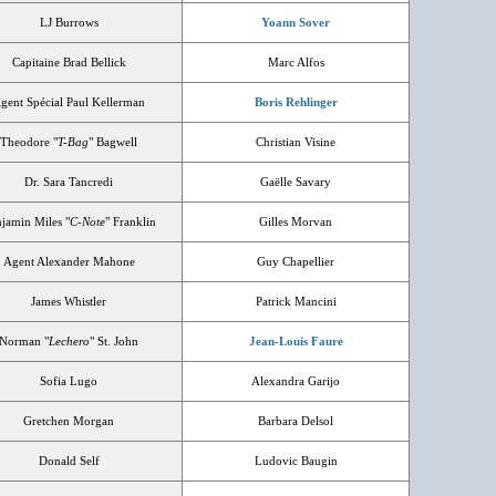
LJ Burrows
Yoann Sover
Capitaine Brad Bellick
Marc Alfos
gent Spécial Paul Kellerman
Boris Rehlinger
Theodore "
T-Bag
" Bagwell
Christian Visine
Dr. Sara Tancredi
Gaëlle Savary
jamin Miles "
C-Note
" Franklin
Gilles Morvan
Agent Alexander Mahone
Guy Chapellier
James Whistler
Patrick Mancini
Norman "
Lechero
" St. John
Jean-Louis Faure
Sofia Lugo
Alexandra Garijo
Gretchen Morgan
Barbara Delsol
Donald Self
Ludovic Baugin