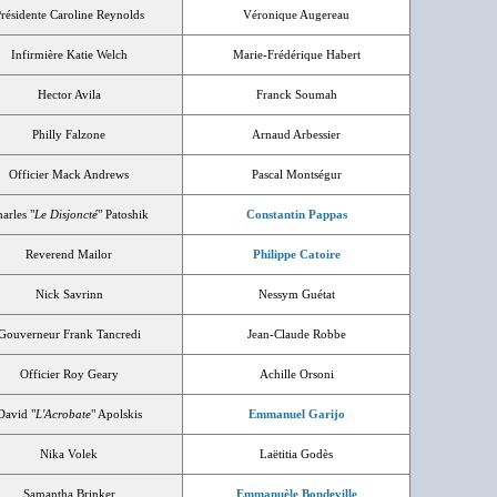
résidente Caroline Reynolds
Véronique Augereau
Infirmière Katie Welch
Marie-Frédérique Habert
Hector Avila
Franck Soumah
Philly Falzone
Arnaud Arbessier
Officier Mack Andrews
Pascal Montségur
arles "
Le Disjoncté
" Patoshik
Constantin Pappas
Reverend Mailor
Philippe Catoire
Nick Savrinn
Nessym Guétat
Gouverneur Frank Tancredi
Jean-Claude Robbe
Officier Roy Geary
Achille Orsoni
David "
L'Acrobate
" Apolskis
Emmanuel Garijo
Nika Volek
Laëtitia Godès
Samantha Brinker
Emmanuèle Bondeville