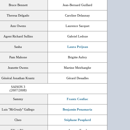
Bruce Bennett
Jean-Bernard Guillard
Theresa Delgado
Caroline Delaunay
Ann Owens
Laurence Sacquet
Agent Richard Sullins
Gabriel Ledoze
Sasha
Laura Préjean
Pam Mahone
Brigitte Aubry
Jeanette Owens
Martine Meirhaeghe
Général Jonathan Krantz
Gérard Dessalles
SAISON 3
(2007/2008)
Sammy
Frantz Confiac
Luis "
McGrady
" Gallego
Benjamin Penamaria
Cheo
Stéphane Pouplard