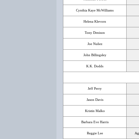
Cynthia Kaye McWilliams
Helena Klevorn
Tony Denison
Joe Nuñez
John Billingsley
K.K. Dodds
Jeff Perry
Jason Davis
Kristin Malko
Barbara Eve Harris
Reggie Lee
Age