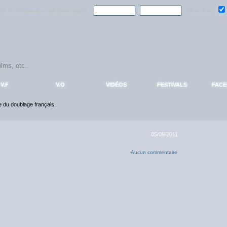
ndre la communauté
AlloDoublage
!
Mémoriser :
V.F
V.O
VIDÉOS
FESTIVALS
FAC
ce du doublage français.
05/09/2011
Aucun commentaire