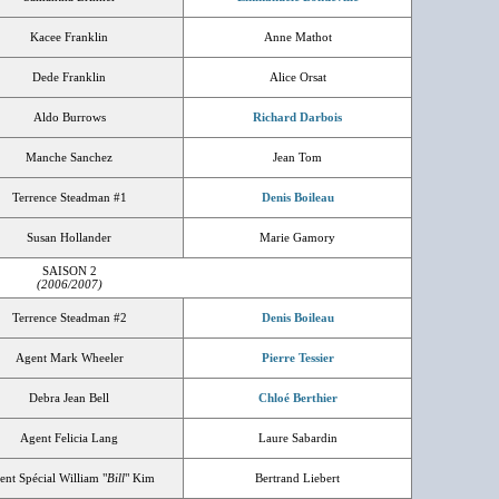
Kacee Franklin
Anne Mathot
Dede Franklin
Alice Orsat
Aldo Burrows
Richard Darbois
Manche Sanchez
Jean Tom
Terrence Steadman #1
Denis Boileau
Susan Hollander
Marie Gamory
SAISON 2
(2006/2007)
Terrence Steadman #2
Denis Boileau
Agent Mark Wheeler
Pierre Tessier
Debra Jean Bell
Chloé Berthier
Agent Felicia Lang
Laure Sabardin
nt Spécial William "
Bill
" Kim
Bertrand Liebert