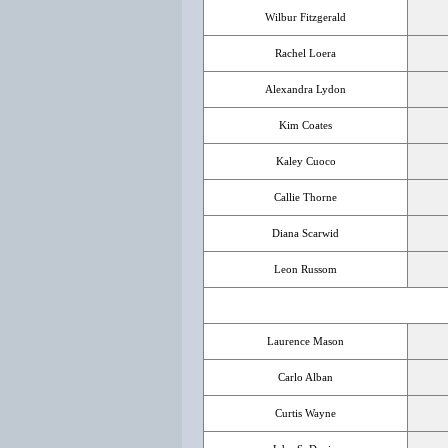
Wilbur Fitzgerald
Rachel Loera
Alexandra Lydon
Kim Coates
Kaley Cuoco
Callie Thorne
Diana Scarwid
Leon Russom
Laurence Mason
Carlo Alban
Curtis Wayne